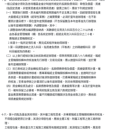
      一般公認會計原則及各特種基金會計制度所規定的長期負債項目）舉借及償還、資產

      （指固定資產、非營業資產或非業務用資產）變賣之執行，應依下列規定辦理：

      （一）預算執行期間，原未編列預算或預算編列不足支應之項目，因經營環境發生重

            大變遷或正常業務（經常性業務）之確實需要，必須於當年度辦理者，在不影

            響原計畫目標下，得在當年度預算總額（不含保留數及本年度奉准先行辦理俟

            以後年度補辦預算數）內調整容納。其中：

            1.調整容納均應加編調整容納表，其數額在支用流入科目百分之二十以內者，

              由各基金管理機關（構）首長核定辦理；超過支用流入科目百分之二十者，

              應報請主管機關核定。

            2.有第十一點所定情形者，應完成其程序後始得辦理。

            3.第一目調整容納之流入科目，指資產負債表（平衡表）之四碼總帳科目（即

              科目編號為四碼者）。

      （二）以上執行經檢討無法依前款規定辦理者，得準用預算法第八十八條規定，報經

            主管機關核轉本府核准後先行辦理。交易完成後，應以適當科目列帳，並於爾

            後年度補辦預算。

      （三）另已奉核定之資金轉投資及處分、長期債務舉借及償還、資產變賣等計畫，確

            因業務需要緩辦或停辦者，應專案報經主管機關核轉本府核准；並適時於估計

            表表達。奉准緩辦計畫經檢討後須恢復辦理者，仍應專案報經主管機關核轉本

            府核准；至奉准停辦之計畫須於以後年度辦理者，則另依預算程序辦理。

      （四）資金轉投資及處分、長期債務舉借及償還、資產變賣等計畫，未及於當年度執

            行，確有保留之必要者，準用前點第五款及第六款規定辦理。

            基金應業務需要換出資產，屬不同種類或同種類涉及現金收取之部分，應依前

            項資產變賣規定辦理。

十六、第十四點及基金其他項目，其中屬工程性質者，非專案報經主管機關核轉本府核准，

      不得擅自變更原訂計畫；其須分項發包者，應按主體工程、附屬工程等之施工順序辦

      理。

      工程發包後，應依臺北市工程施工規範等有關規定辦理；其須增加工程費時，應覓得
