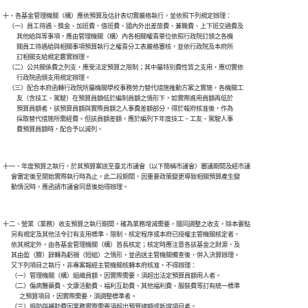
十、各基金管理機關（構）應依預算及估計表切實嚴格執行，並依照下列規定辦理：

    （一）員工待遇、獎金、加班費、值班費、國內外出差旅費、兼職費、上下班交通費及

          其他給與等事項，應由管理機關（構）內各相關權責單位依照行政院訂頒之各機

          關員工待遇給與相關事項預算執行之權責分工表嚴格審核，並依行政院及本府所

          訂相關支給規定覈實辦理。

    （二）公共關係費之列支，應受法定預算之限制；其中屬特別費性質之支用，應切實依

          行政院函頒支用規定辦理。

    （三）配合本府函轉行政院所屬機關學校事務勞力替代措施推動方案之實施，各機關工

          友（含技工、駕駛）在預算員額低於編制員額之情形下，如實際進用員額再低於

          預算員額者，該預算員額與實際員額之人事費差額部分，得於報府核准後，作為

          採取替代措施所需經費。但該員額差額，應於編列下年度技工、工友、駕駛人事

          費預算員額時，配合予以減列。

十一、年度預算之執行，於其預算案送至臺北市議會（以下簡稱市議會）審議期間及經市議

      會審定後至開始實際執行時為止，此二段期間，因重要政策變更導致相關預算產生變

      動情況時，應函請市議會同意後始得辦理。

十二、營業（業務）收支預算之執行期間，確為業務增減需要，隨同調整之收支，除本要點

      另有規定及其他法令訂有支用標準、限制、核定程序或本府已授權主管機關核定者，

      依其規定外，由各基金管理機關（構）首長核定；核定時應注意各該基金之財源，及

      其由盈（賸）餘轉為虧損（短絀）之情形，並函送主管機關備查後，併入決算辦理。

      又下列項目之執行，非專案報經主管機關核轉本府核准，不得辦理：

      （一）管理機關（構）組織員額，因實際需要，須超出法定預算員額用人者。

      （二）傷病醫藥費、文康活動費、福利互助費、其他福利費、服裝費等訂有統一標準

            之預算項目，因實際需要，須調整標準者。

      （三）捐助與補助費因業務實際需要須超出預算總額或新增項目者。
