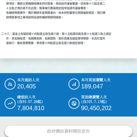
        算項目，應經主管機關核轉本府同意後，再函送市議會審議。但有第十八點及第二

        十五點之情形者不在此限，惟事後仍應循規定程序送請市議會備查。

        各補辦預算案件，應於補辦年度預算書內，依本府附屬單位預算編製規定，增訂補

        辦預算事項之專項說明及檢附補辦預算明細表。

二十八、基金之保留除第十四點第五款及第六款、第十五點第四款及第十七點第三款之規定

        外，其長期投資、長期應收款、長期貸款、無形資產及遞延借項預算，未及於當年

        度執行，確有業務需要，準用第十四點第五款及第六款規定辦理。

本月造訪人次
本月頁面瀏覽人次
:::
20,405
189,047
總造訪人次
頁面總瀏覽人次
(自93.07.26起)
(自105.7.15起)
7,804,810
90,450,202
政府網站資料開放宣告