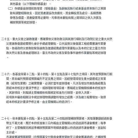
              其他基金（以下簡稱存續基金）。

        （二）存續基金辦理前款增資（增撥基金）及嗣後因執行結束基金原來執行之預算

              致有調整相關收支、固定資產建設改良擴充、資金轉投資及處分、長期債務

              舉借及償還、資產變賣等必要時，均準用本要點有關上開項目之併入決算及

              補辦預算等規定辦理。

二十五、重大災害之搶救復建，應確實依災害防救法與其施行細則及行政院訂定之重大天然

        災害搶救復建經費簡化會計手續處理要點、公共設施災後復建工程經費審議作業要

        點、各級政府災害救助緊急搶救及復建經費處理作業要點以及本府訂定之臺北市防

        救天然災害及善後處理辦法、臺北市政府災害及緊急事件搶修作業要點等規定辦理

        。

二十六、各基金除第十二點、第十四點、第十五點及第十七點外之項目，其年度預算執行期

        間，原未編列預算或預算編列不足支應之項目，因經營環境發生重大變遷或正常業

        務（經常性業務）之確實需要，必須於當年度辦理者，凡涉及增加市庫負擔經費及

        原經本府核定計畫須予修正，或辦理新增項目者，應報經主管機關核轉本府核准外

        ，其餘項目，則報請主管機關依有關規定核准先行辦理，並併入決算。

        前項其中屬依相關法令規定辦理物價調整所增加之經費，涉及總工程費增加，致原

        經本府核定計畫須予修正者，由主管機關以府函決行。

二十七、依本要點第十四點、第十五點及第二十四點辦理補辦預算者，其每筆數額超過新臺

        幣五千萬元者，應於本府核准後三日內報由主管機關以府函送請市議會備查；每季

        終了，主管機關另將該季補辦預算案件明細表彙整以府函送請市議會備查，並副知

        主計處。

        市議會審議預算期間（自預算案交付委員會審查開始至三讀會審議通過）之補辦預
