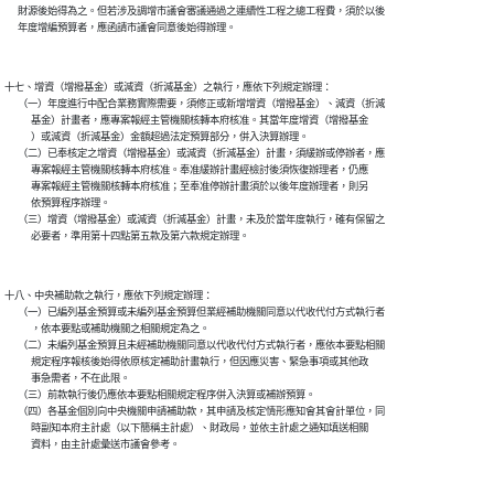
      財源後始得為之。但若涉及調增市議會審議通過之連續性工程之總工程費，須於以後

      年度增編預算者，應函請市議會同意後始得辦理。

十七、增資（增撥基金）或減資（折減基金）之執行，應依下列規定辦理：

      （一）年度進行中配合業務實際需要，須修正或新增增資（增撥基金）、減資（折減

            基金）計畫者，應專案報經主管機關核轉本府核准。其當年度增資（增撥基金

            ）或減資（折減基金）金額超過法定預算部分，併入決算辦理。

      （二）已奉核定之增資（增撥基金）或減資（折減基金）計畫，須緩辦或停辦者，應

            專案報經主管機關核轉本府核准。奉准緩辦計畫經檢討後須恢復辦理者，仍應

            專案報經主管機關核轉本府核准；至奉准停辦計畫須於以後年度辦理者，則另

            依預算程序辦理。

      （三）增資（增撥基金）或減資（折減基金）計畫，未及於當年度執行，確有保留之

            必要者，準用第十四點第五款及第六款規定辦理。

十八、中央補助款之執行，應依下列規定辦理：

      （一）已編列基金預算或未編列基金預算但業經補助機關同意以代收代付方式執行者

            ，依本要點或補助機關之相關規定為之。

      （二）未編列基金預算且未經補助機關同意以代收代付方式執行者，應依本要點相關

            規定程序報核後始得依原核定補助計畫執行，但因應災害、緊急事項或其他政

            事急需者，不在此限。

      （三）前款執行後仍應依本要點相關規定程序併入決算或補辦預算。

      （四）各基金個別向中央機關申請補助款，其申請及核定情形應知會其會計單位，同

            時副知本府主計處（以下簡稱主計處）、財政局，並依主計處之通知填送相關

            資料，由主計處彙送市議會參考。
