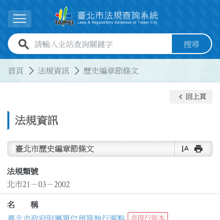
跳到主要內容
展開選單
全站查詢關鍵字欄位
搜尋
:::
:::
首頁
法規資訊
歷史編章節條文
keyboard_arrow_left
回上頁
法規資訊
text_rotate_vertical
print
臺北市歷史編章節條文
法規類號
北市21－03－2002
名 稱
臺北市政府附屬單位預算執行要點
非現行版本