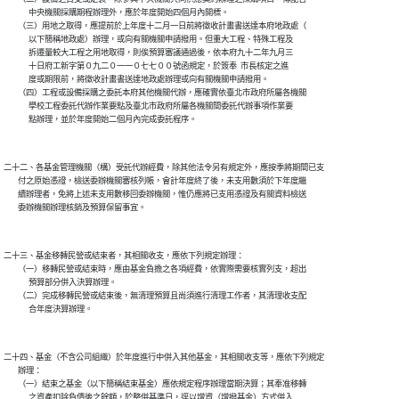
              中央機關採購期程辦理外，應於年度開始四個月內開標。

        （三）用地之取得，應提前於上年度十二月一日前將徵收計畫書送達本府地政處（

              以下簡稱地政處）辦理，或向有關機關申請撥用。但重大工程、特殊工程及

              拆遷量較大工程之用地取得，則俟預算審議通過後，依本府九十二年九月三

              十日府工新字第０九二０一一０七七００號函規定，於簽奉  市長核定之進

              度或期限前，將徵收計畫書送達地政處辦理或向有關機關申請撥用。

        （四）工程或設備採購之委託本府其他機關代辦，應確實依臺北市政府所屬各機關

              學校工程委託代辦作業要點及臺北市政府所屬各機關間委託代辦事項作業要

              點辦理，並於年度開始二個月內完成委託程序。

二十二、各基金管理機關（構）受託代辦經費，除其他法令另有規定外，應按季將期間已支

        付之原始憑證，檢送委辦機關審核列帳，會計年度終了後，未支用數須於下年度繼

        續辦理者，免將上述未支用數移回委辦機關，惟仍應將已支用憑證及有關資料檢送

        委辦機關辦理核銷及預算保留事宜。

二十三、基金移轉民營或結束者，其相關收支，應依下列規定辦理：

        （一）移轉民營或結束時，應由基金負擔之各項經費，依實際需要核實列支，超出

              預算部分併入決算辦理。

        （二）完成移轉民營或結束後，無清理預算且尚須進行清理工作者，其清理收支配

              合年度決算辦理。

二十四、基金（不含公司組織）於年度進行中併入其他基金，其相關收支等，應依下列規定

        辦理：

        （一）結束之基金（以下簡稱結束基金）應依規定程序辦理當期決算；其奉准移轉

              之資產扣除負債後之餘額，於整併基準日，逕以增資（增撥基金）方式併入
