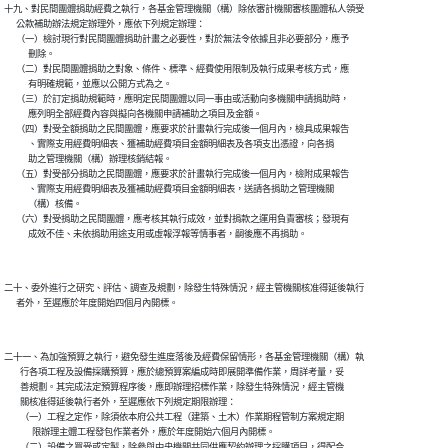
十九、對民間團體捐助經費之執行，各基金管理機關（構）除依審計機關審核團體私人領受

      公款補助辦法規定辦理外，應依下列規定辦理：

      （一）檢討現行對民間團體捐助計畫之必要性，對於無法令依據且非必要部分，應予

            刪除。

      （二）對民間團體捐助之對象、條件、標準、經費使用限制及執行成果考核方式，應

            有明確規範，並應以公開方式為之。

      （三）於訂定捐助規範時，應明定民間團體以同一事由或活動向多機關申請捐助時，

            應列明全部經費內容與擬向各機關申請補助之項目及金額。

      （四）對受全額捐助之民間團體，應要求於計畫執行完成後一個月內，檢具成果報告

            、實際支用經費明細表、獲補助經費項目金額明細表及各項支出憑證，向各捐

            助之管理機關（構）辦理核銷結報。

      （五）對受部分捐助之民間團體，應要求於計畫執行完成後一個月內，檢附成果報告

            、實際支用經費明細表及獲補助經費項目金額明細表，送請各捐助之管理機關

            （構）核備。

      （六）對受捐助之民間團體，應考核其執行成效，並對捐款之運用負責審核；發現有

            成效不佳、未依捐助用途支用或虛報浮報等情事者，嗣後應不再捐助。

二十、委外進行之研究、評估、調查及規劃，除發生特殊情況，經主管機關核准得延後執行

      者外，至遲應於年度開始四個月內開標。

二十一、為加強預算之執行，避免發生進度落後及經費保留情形，各基金管理機關（構）執

        行各項工程及設備採購預算，應於總預算案編成時即展開準備作業，周詳考量，妥

        善規劃。其完成法定預算程序後，應即辦理招標作業，除發生特殊情況，經主管機

        關核准得延後執行者外，至遲應依下列規定期限辦理：

        （一）工程之定作，除須依本府公共工程（建築、土木）作業期程管制方案規定期

              限辦理主體工程發包作業者外，應於年度開始六個月內開標。

        （二）設備之買受或定製，除參與中央機關共同供應契約辦理之採購項目，得配合
