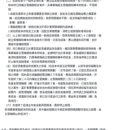
      （二）前款有第十一點所定情形者，應完成其程序後始得辦理。但下列項目之執行，

            除本府已授權主管機關核定者外，非專案報經主管機關核轉本府核准，不得辦

            理：

            1.房屋及建築中之新建或購置各項辦公房屋、宿舍及交通及運輸設備之購置車

              輛，其因價格或其他特殊原因，致原預算確有不敷，或涉原編列預算項目（

              車種）變更者。

            2.電腦相關計畫，經檢討無法於原計畫預算總額內容納者。

            3.其他原經本府核定之計畫，因配合業務需要，須修正或辦理新增項目者。

      （三）以上執行經檢討無法依第一款規定辦理者，得準用預算法第八十八條規定，報

            經主管機關核轉本府核准後先行辦理。交易完成後，應以適當科目列帳，並於

            爾後年度補辦預算。

      （四）另已奉核定之計畫型固定資產建設改良擴充，確因業務需要緩辦或停辦者，應

            專案報經主管機關核轉本府核准；並適時於估計表表達。奉准緩辦計畫經檢討

            後須恢復辦理者，仍應專案報經主管機關核轉本府核准；至奉准停辦之計畫須

            於以後年度辦理者，則另依預算程序辦理。

      （五）固定資產建設改良擴充之保留（包括本年度法定預算數、以前年度保留數及本

            年度奉准先行辦理俟以後年度補辦預算數），於年度終了後，已發生而尚未清

            償之債務、契約責任或繼續經費須轉入下年度者，應填具預算保留申請表，於

            年度終了後二十日內陳送主管機關；主管機關應於二月二十日前核定。

            各基金管理機關（構）於會計年度終了後，保留款未經核定前，已發生契約責

            任之案件，基於事實需要並依合約規定辦理付款者，得在原申請保留年度科目

            經費內，經管理機關（構）首長或授權人員核准後辦理；如申請之保留案件未

            奉核准，或僅部分核准者，其已支付或溢付之款項，應由各支用機關（構）負

            責收回。

      （六）年度終了屆滿五年後未動用預算者，應即停止辦理。

      前項應專案報經本府核准者，其中屬依相關法令規定辦理物價調整所增加之經費，由

      主管機關以府函決行。

十五、資金轉投資及處分（指參加公民營事業投資及將其投資予以處分）、長期債務（指依
