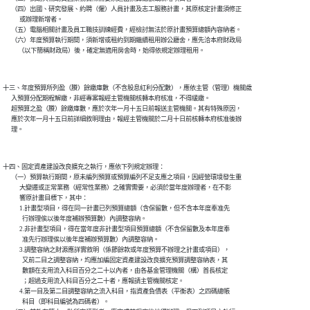
      （四）出國、研究發展、約聘（僱）人員計畫及志工服務計畫，其原核定計畫須修正

            或辦理新增者。

      （五）電腦相關計畫及員工職技訓練經費，經檢討無法於原計畫預算總額內容納者。

      （六）年度預算執行期間，須新增或租約到期繼續租用辦公廳舍，應先洽本府財政局

           （以下簡稱財政局）後，確定無適用房舍時，始得依規定辦理租用。

十三、年度預算所列盈（賸）餘繳庫數（不含股息紅利分配數），應依主管（管理）機關歲

      入預算分配期程解繳，非經專案報經主管機關核轉本府核准，不得緩繳。

      超預算之盈（賸）餘繳庫數，應於次年一月十五日前報送主管機關。其有特殊原因，

      應於次年一月十五日前詳細敘明理由，報經主管機關於二月十日前核轉本府核准後辦

      理。

十四、固定資產建設改良擴充之執行，應依下列規定辦理：

      （一）預算執行期間，原未編列預算或預算編列不足支應之項目，因經營環境發生重

            大變遷或正常業務（經常性業務）之確實需要，必須於當年度辦理者，在不影

            響原計畫目標下，其中：

            1.計畫型項目，得在同一計畫已列預算總額（含保留數，但不含本年度奉准先

              行辦理俟以後年度補辦預算數）內調整容納。

            2.非計畫型項目，得在當年度非計畫型項目預算總額（不含保留數及本年度奉

              准先行辦理俟以後年度補辦預算數）內調整容納。

            3.調整容納之財源應詳實敘明（係節餘款或年度預算不辦理之計畫或項目），

              又前二目之調整容納，均應加編固定資產建設改良擴充預算調整容納表，其

              數額在支用流入科目百分之二十以內者，由各基金管理機關（構）首長核定

              ；超過支用流入科目百分之二十者，應報請主管機關核定。

            4.第一目及第二目調整容納之流入科目，指資產負債表（平衡表）之四碼總帳

              科目（即科目編號為四碼者）。
