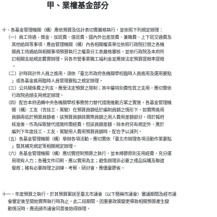
甲、業權基金部分
十、各基金管理機關（構）應依預算及估計表切實嚴格執行，並依照下列規定辦理：

    （一）員工待遇、獎金、加班費、值班費、國內外出差旅費、兼職費、上下班交通費及

          其他給與等事項，應由管理機關（構）內各相關權責單位依照行政院訂頒之各機

          關員工待遇給與相關事項預算執行之權責分工表嚴格審核，並依行政院及本府所

          訂相關支給規定覈實辦理。另各市營事業職工福利金並應按法定預算提撥率提撥

          。

    （二）計時與計件人員之進用，須依「臺北市政府各機關學校臨時人員進用及運用要點

          」或各基金進用臨時人員管理要點之規定辦理。

    （三）公共關係費之列支，應受法定預算之限制；其中屬特別費性質之支用，應切實依

          行政院函頒支用規定辦理。

    （四）配合本府函轉中央各機關學校事務勞力替代措施推動方案之實施，各基金管理機

          關（構）工友（含技工、駕駛）在預算員額低於編制員額之情形下，如實際進用

          員額再低於預算員額者，該預算員額與實際員額之用人費用差額部分，得於報府

          核准後，作為採取替代措施所需經費。但該員額差額，除本府另有規定外，應於

          編列下年度技工、工友、駕駛用人費用預算員額時，配合予以減列。

    （五）各基金管理機關（構）舉辦各項活動，應切實依「臺北市辦理各項活動作業要點

          」暨其補充規定等相關規定辦理。

    （六）各基金管理機關（構）應切實控制預算之執行，並本撙節原則支用經費，充分運

          用現有人力；各種文件印刷，應以實用為主；避免辦理非必要之禮品採購及聯誼

十一、年度預算之執行，於其預算案送至臺北市議會（以下簡稱市議會）審議期間及經市議

      會審定後至開始實際執行時為止，此二段期間，因重要政策變更導致相關預算產生變
