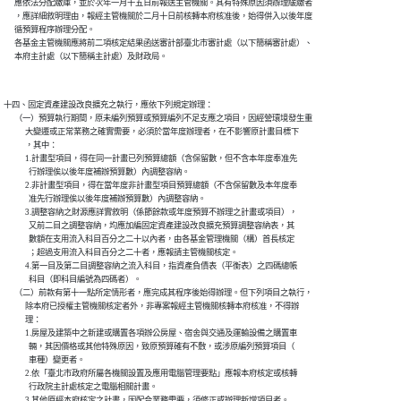
      應依法分配繳庫，並於次年一月十五日前報送主管機關。其有特殊原因須辦理緩繳者

      ，應詳細敘明理由，報經主管機關於二月十日前核轉本府核准後，始得併入以後年度

      循預算程序辦理分配。

      各基金主管機關應將前二項核定結果函送審計部臺北市審計處（以下簡稱審計處）、

十四、固定資產建設改良擴充之執行，應依下列規定辦理：

      （一）預算執行期間，原未編列預算或預算編列不足支應之項目，因經營環境發生重

            大變遷或正常業務之確實需要，必須於當年度辦理者，在不影響原計畫目標下

            ，其中：

            1.計畫型項目，得在同一計畫已列預算總額（含保留數，但不含本年度奉准先

              行辦理俟以後年度補辦預算數）內調整容納。

            2.非計畫型項目，得在當年度非計畫型項目預算總額（不含保留數及本年度奉

              准先行辦理俟以後年度補辦預算數）內調整容納。

            3.調整容納之財源應詳實敘明（係節餘款或年度預算不辦理之計畫或項目），

              又前二目之調整容納，均應加編固定資產建設改良擴充預算調整容納表，其

              數額在支用流入科目百分之二十以內者，由各基金管理機關（構）首長核定

              ；超過支用流入科目百分之二十者，應報請主管機關核定。

            4.第一目及第二目調整容納之流入科目，指資產負債表（平衡表）之四碼總帳

              科目（即科目編號為四碼者）。

      （二）前款有第十一點所定情形者，應完成其程序後始得辦理。但下列項目之執行，

            除本府已授權主管機關核定者外，非專案報經主管機關核轉本府核准，不得辦

            理：

            1.房屋及建築中之新建或購置各項辦公房屋、宿舍與交通及運輸設備之購置車

              輛，其因價格或其他特殊原因，致原預算確有不敷，或涉原編列預算項目（

              車種）變更者。

            2.依「臺北市政府所屬各機關設置及應用電腦管理要點」應報本府核定或核轉

              行政院主計處核定之電腦相關計畫。

            3.其他原經本府核定之計畫，因配合業務需要，須修正或辦理新增項目者。
