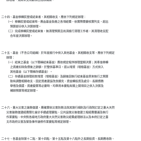
二十四、基金移轉民營或結束者，其相關收支，應依下列規定辦理：

        （一）移轉民營或結束時，應由基金負擔之各項經費，依實際需要核實列支，超出

              預算部分併入決算辦理。

        （二）完成移轉民營或結束後，無清理預算且尚須進行清理工作者，其清理收支配

二十五、基金（不含公司組織）於年度進行中併入其他基金，其相關收支等，應依下列規定

        辦理：

        （一）結束之基金（以下簡稱結束基金）應依規定程序辦理當期決算；其奉准移轉

              之資產扣除負債後之餘額，於整併基準日，逕以增資（增撥基金）方式併入

              其他基金（以下簡稱存續基金）。

        （二）存續基金辦理前款增資（增撥基金）及嗣後因執行結束基金原來執行之預算

              致有調整相關收支、固定資產建設改良擴充、資金轉投資及處分、長期債務

              舉借及償還、資產變賣等必要時，均準用本要點有關上開項目之併入決算及

二十六、重大災害之搶救復建，應確實依災害防救法與其施行細則及行政院訂定之重大天然

        災害搶救復建經費簡化會計手續處理要點、公共設施災後復建工程經費審議及執行

        作業要點、中央對各級地方政府重大天然災害救災經費處理辦法以及本府訂定之臺

二十七、各基金除第十二點、第十四點、第十五點及第十八點外之長期投資、長期應收款、
