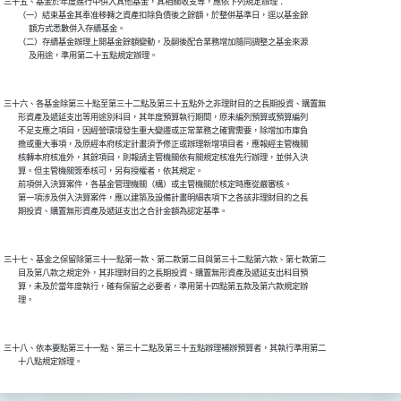
三十五、基金於年度進行中併入其他基金，其相關收支等，應依下列規定辦理：

        （一）結束基金其奉准移轉之資產扣除負債後之餘額，於整併基準日，逕以基金餘

              額方式悉數併入存續基金。

        （二）存續基金辦理上開基金餘額變動，及嗣後配合業務增加隨同調整之基金來源

三十六、各基金除第三十點至第三十二點及第三十五點外之非理財目的之長期投資、購置無

        形資產及遞延支出等用途別科目，其年度預算執行期間，原未編列預算或預算編列

        不足支應之項目，因經營環境發生重大變遷或正常業務之確實需要，除增加市庫負

        擔或重大事項，及原經本府核定計畫須予修正或辦理新增項目者，應報經主管機關

        核轉本府核准外，其餘項目，則報請主管機關依有關規定核准先行辦理，並併入決

        算。但主管機關簽奉核可，另有授權者，依其規定。

        前項併入決算案件，各基金管理機關（構）或主管機關於核定時應從嚴審核。

        第一項涉及併入決算案件，應以建築及設備計畫明細表項下之各該非理財目的之長

三十七、基金之保留除第三十一點第一款、第二款第二目與第三十二點第六款、第七款第二

        目及第八款之規定外，其非理財目的之長期投資、購置無形資產及遞延支出科目預

        算，未及於當年度執行，確有保留之必要者，準用第十四點第五款及第六款規定辦

三十八、依本要點第三十一點、第三十二點及第三十五點辦理補辦預算者，其執行準用第二
