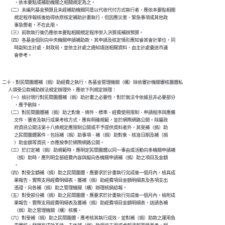
            ，依本要點或補助機關之相關規定為之。

      （二）未編列基金預算且未經補助機關同意以代收代付方式執行者，應依本要點相關

            規定程序報核後始得依原核定補助計畫執行，但因應災害、緊急事項或其他政

            事急需者，不在此限。

      （三）前款執行後仍應依本要點相關規定程序併入決算或補辦預算。

      （四）各基金個別向中央機關申請補助款，其申請及核定情形應知會其會計單位，同

            時副知主計處、財政局，並依主計處之通知填送相關資料，由主計處彙送市議

二十、對民間團體補（捐）助經費之執行，各基金管理機關（構）除依審計機關審核團體私

      人領受公款補助辦法規定辦理外，應依下列規定辦理：

      （一）檢討現行對民間團體補（捐）助計畫之必要性，對於無法令依據且非必要部分

            ，應予刪除。

      （二）對民間團體補（捐）助之對象、條件、標準、經費使用限制、申請程序與應備

            文件、審查及執行成果考核方式，應有明確規範，並於網際網路公開。除屬政

            府資訊公開法第十八條規定應限制公開或不予提供資料者外，其受補（捐）助

            之民間團體案件，包括補（捐）助事項、補（捐）助對象、核准日期及補（捐

            ）助金額等資訊，亦應按季於網際網路公開。

      （三）於訂定補（捐）助規範時，應明定民間團體以同一事由或活動向多機關申請補

            （捐）助時，應列明全部經費內容與擬向各機關申請補（捐）助之項目及金額

            。

      （四）對受全額補（捐）助之民間團體，應要求於計畫執行完成後一個月內，檢具成

            果報告、實際支用經費明細表、獲補（捐）助經費項目金額明細表及各項支出

            憑證，向各補（捐）助之管理機關（構）辦理核銷結報。

      （五）對受部分補（捐）助之民間團體，應要求於計畫執行完成後一個月內，檢附成

            果報告、實際支用經費明細表及獲補（捐）助經費項目金額明細表，送請各補

            （捐）助之管理機關（構）核備。

      （六）對受補（捐）助之民間團體，應考核其執行成效，並對補（捐）助款之運用負
