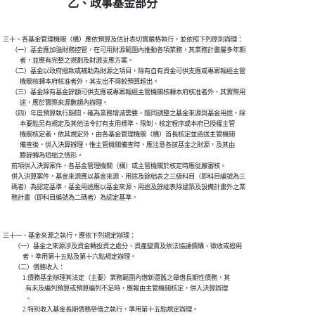
乙、政事基金部分
三十、各基金管理機關（構）應依預算及估計表切實嚴格執行，並依照下列原則辦理：

      （一）基金應加強財務控管，在可用財源範圍內推動各項業務，其業務計畫屬多年期

            者，並應有完整之規劃及財源支應方案。

      （二）基金以政府撥款或補助為財源之項目，除有自有資金可供支應或專案報經主管

            機關核轉本府核准者外，其支出不得較預算超出。

      （三）基金除有基金餘額可供支應或專案報經主管機關核轉本府核准者外，其實際用

            途，應於實際來源數額內辦理。

      （四）年度預算執行期間，確為業務增減需要，隨同調整之基金來源與基金用途，除

            本要點另有規定及其他法令訂有支用標準、限制、核定程序或本府已授權主管

            機關核定者，依其規定外，由各基金管理機關（構）首長核定並函送主管機關

            備查後，併入決算辦理，惟主管機關備查時，應注意各該基金之財源，及其由

            賸餘轉為短絀之情形。

      前項併入決算案件，各基金管理機關（構）或主管機關於核定時應從嚴審核。

      併入決算案件，基金來源應以基金來源、用途及餘絀表之三級科目（即科目編號為三

      碼者）為認定基準，基金用途應以基金來源、用途及餘絀表除建築及設備計畫外之業

三十一、基金來源之執行，應依下列規定辦理：

        （一）基金之來源涉及資金轉投資之處分、資產變賣及依法協議價購、徵收或撥用

              者，準用第十五點及第十六點規定辦理。

        （二）債務收入：

              1.債務基金辦理其法定（主要）業務範圍內借新還舊之舉借長期性債務，其

                有未及編列預算或預算編列不足時，應報由主管機關核定，併入決算辦理

                。

              2.特別收入基金長期債務舉借之執行，準用第十五點規定辦理。
