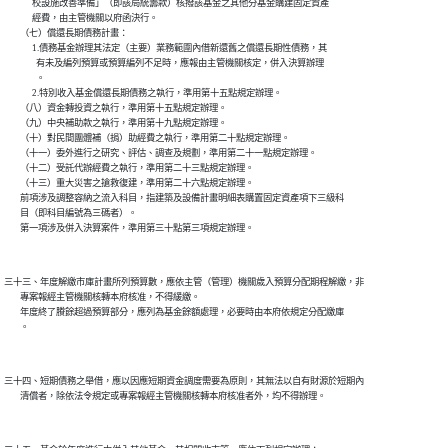
              校設施改善準備」（即該局統籌款）核撥該基金之其他分基金購建固定資產

              經費，由主管機關以府函決行。

        （七）償還長期債務計畫：

              1.債務基金辦理其法定（主要）業務範圍內借新還舊之償還長期性債務，其

                有未及編列預算或預算編列不足時，應報由主管機關核定，併入決算辦理

                。

              2.特別收入基金償還長期債務之執行，準用第十五點規定辦理。

        （八）資金轉投資之執行，準用第十五點規定辦理。

        （九）中央補助款之執行，準用第十九點規定辦理。

        （十）對民間團體補（捐）助經費之執行，準用第二十點規定辦理。

        （十一）委外進行之研究、評估、調查及規劃，準用第二十一點規定辦理。

        （十二）受託代辦經費之執行，準用第二十三點規定辦理。

        （十三）重大災害之搶救復建，準用第二十六點規定辦理。

        前項涉及調整容納之流入科目，指建築及設備計畫明細表購置固定資產項下三級科

        目（即科目編號為三碼者）。

三十三、年度解繳市庫計畫所列預算數，應依主管（管理）機關歲入預算分配期程解繳，非

        專案報經主管機關核轉本府核准，不得緩繳。

        年度終了賸餘超過預算部分，應列為基金餘額處理，必要時由本府依規定分配繳庫

三十四、短期債務之舉借，應以因應短期資金調度需要為原則，其無法以自有財源於短期內
