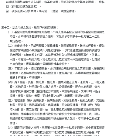
        前項涉及調整容納之流入科目，指基金來源、用途及餘絀表之基金來源項下三級科

        目（即科目編號為三碼者）。

三十二、基金用途之執行，應依下列規定辦理：

        （一）基金用途均應本撙節原則辦理，不得支應與基金設置目的及基金用途無關之

              項目，亦不得有浪費或不經濟之情形，其執行並準用第十一點及第二十二點

              規定辦理。

        （二）年度進行中，已編列預算之業務計畫，確因業務需要，致增加經費者，優先

              檢討停辦或緩辦不具效益或不具急迫性項目，以於原計畫預算總額內調整容

              納為原則，如確有超支必要，其執行涉及併入決算或補辦預算案件，依第三

              十點、本點第一項第六款、第七款與第八款及第三十六點規定辦理。但增加

              市庫負擔者，應專案報由主管機關核轉本府核定。

        （三）年度進行中，確因業務需要，必須辦理原未編列預算之業務計畫，應妥適規

              劃財源，必要時撙節控管原有其他計畫，並擬具計畫，非專案報經主管機關

              核轉本府核准，不得辦理。

        （四）員工待遇、獎金、加班費、值班費、國內外出差旅費、兼職費、上下班交通

              費、其他給與、計時與計件人員之進用、公共關係費、配合本府函轉中央各

              機關學校事務勞力替代措施推動方案實施、舉辦各項活動、文件印刷、禮品

              採購、餐敘、訓練、考察、研討會等之執行，準用第十點規定辦理。

        （五）管理機關（構）組織員額、傷病醫藥費、文康活動費、福利互助費、其他福

              利費、服裝費、捐助與補助費、出國計畫、研究發展計畫、約聘（僱）及臨

              時人員計畫、志工服務計畫、依「臺北市政府所屬各機關設置及應用電腦管

              理要點」應報本府核定或核轉行政院主計處核定之電腦相關計畫、員工職技

              訓練經費及新增或租約到期繼續租用辦公廳舍等之執行，準用第十二點規定

              辦理。

        （六）購建固定資產之執行，準用第十四點及第十七點規定辦理。其中應專案報經

              本府核准者，屬中央補助款及臺北市地方教育發展基金之教育局分基金「學
