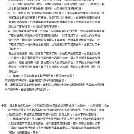
      （三）以上執行經檢討無法依第一款規定辦理者，得準用預算法第八十八條規定，報

            經主管機關核轉本府核准後先行辦理，並於爾後年度補辦預算。

      （四）另已奉核定之計畫型固定資產建設改良擴充，確因業務需要緩辦或停辦者，應

            專案報經主管機關核轉本府核准；並適時於估計表表達。奉准緩辦計畫經檢討

            後須恢復辦理者，仍應專案報經主管機關核轉本府核准；至奉准停辦之計畫須

            於以後年度辦理者，則另依預算程序辦理。

      （五）固定資產建設改良擴充之保留（包括本年度法定預算數、以前年度保留數及本

            年度奉准先行辦理俟以後年度補辦預算數），於年度終了後，已發生而尚未清

            償之債務、契約責任或繼續經費須轉入下年度者，應填具預算保留申請表，於

            年度終了後二十日內陳送主管機關；主管機關除有業務需要外，應於二月二十

            日前核定。

            各基金管理機關（構）於會計年度終了後，保留款未經核定前，已發生契約責

            任之案件，基於事實需要並依契約規定辦理付款者，得在原申請保留年度科目

            經費內，經管理機關（構）首長或授權人員核准後辦理；如申請之保留案件未

            奉核准，或僅部分核准者，其已支付或溢付之款項，應由各支用機關（構）負

            責收回。

      （六）年度終了屆滿四年後未動用預算者，應即停止辦理。

      前項補辦預算案件，主管機關於核轉時應從嚴審核。

      第一項應專案報經本府核准者，其中屬依相關法令規定辦理物價調整所增加之經費及

十五、資金轉投資及處分（指參加公民營事業投資及將其投資予以處分）、長期債務（指依

      一般公認會計原則及各特種基金會計制度所規定的長期負債項目）舉借及償還、資產

      （指固定資產、非營業資產或非業務用資產）變賣之執行，應依下列規定辦理：

      （一）預算執行期間，原未編列預算或預算編列不足支應之項目，因經營環境發生重

            大變遷或正常業務之確實需要，必須於當年度辦理者，在不影響原計畫目標下

            ，得在當年度預算總額（不含保留數及本年度奉准先行辦理俟以後年度補辦預

            算數）內調整容納。其中：
