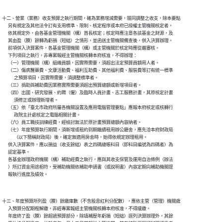
十二、營業（業務）收支預算之執行期間，確為業務增減需要，隨同調整之收支，除本要點

      另有規定及其他法令訂有支用標準、限制、核定程序或本府已授權主管機關核定者，

      依其規定外，由各基金管理機關（構）首長核定；核定時應注意各該基金之財源，及

      其由盈（賸）餘轉為虧損（短絀）之情形，並函送主管機關備查後，併入決算辦理。

      前項併入決算案件，各基金管理機關（構）或主管機關於核定時應從嚴審核。

      下列項目之執行，非專案報經主管機關核轉本府核准，不得辦理：

      （一）管理機關（構）組織員額，因實際需要，須超出法定預算員額用人者。

      （二）傷病醫藥費、文康活動費、福利互助費、其他福利費、服裝費等訂有統一標準

            之預算項目，因實際需要，須調整標準者。

      （三）捐助與補助費因業務實際需要須超出預算總額或新增項目者。

      （四）出國、研究發展、約聘（僱）及臨時人員計畫、志工服務計畫，其原核定計畫

            須修正或辦理新增者。

      （五）依「臺北市政府所屬各機關設置及應用電腦管理要點」應報本府核定或核轉行

            政院主計處核定之電腦相關計畫。

      （六）員工職技訓練經費，經檢討無法於原計畫預算總額內容納者。

      （七）年度預算執行期間，須新增或租約到期繼續租用辦公廳舍，應先洽本府財政局

            （以下簡稱財政局）後，確定無適用房舍時，始得依規定辦理租用。

      併入決算案件，應以損益（收支餘絀）表之四碼總帳科目（即科目編號為四碼者）為

      認定基準。

      各基金辦理政府機關（構）補助經費之執行，應與其收支保管及運用自治條例（辦法

      ）所訂資金用途相符，受補助機關依補助申請書（或說明書）內容定期向補助機關提

十三、年度預算所列盈（賸）餘繳庫數（不含股息紅利分配數），應依主管（管理）機關歲

      入預算分配期程解繳，非經專案報經主管機關核轉本府核准，不得緩繳。

      年度終了盈（賸）餘超過預算部分，除填補歷年虧損（短絀）逕列決算辦理外，其餘
