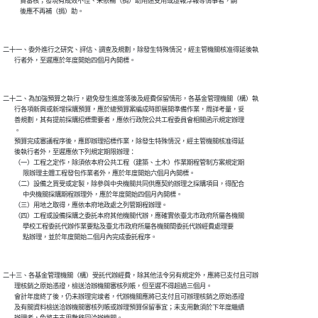
            責審核；發現有成效不佳、未依補（捐）助用途支用或虛報浮報等情事者，嗣

二十一、委外進行之研究、評估、調查及規劃，除發生特殊情況，經主管機關核准得延後執

二十二、為加強預算之執行，避免發生進度落後及經費保留情形，各基金管理機關（構）執

        行各項新興或新增採購預算，應於總預算案編成時即展開準備作業，周詳考量，妥

        善規劃，其有提前採購招標需要者，應依行政院公共工程委員會相關函示規定辦理

        。

        預算完成審議程序後，應即辦理招標作業，除發生特殊情況，經主管機關核准得延

        後執行者外，至遲應依下列規定期限辦理：

        （一）工程之定作，除須依本府公共工程（建築、土木）作業期程管制方案規定期

              限辦理主體工程發包作業者外，應於年度開始六個月內開標。

        （二）設備之買受或定製，除參與中央機關共同供應契約辦理之採購項目，得配合

              中央機關採購期程辦理外，應於年度開始四個月內開標。

        （三）用地之取得，應依本府地政處之列管期程辦理。

        （四）工程或設備採購之委託本府其他機關代辦，應確實依臺北市政府所屬各機關

              學校工程委託代辦作業要點及臺北市政府所屬各機關間委託代辦經費處理要

二十三、各基金管理機關（構）受託代辦經費，除其他法令另有規定外，應將已支付且可辦

        理核銷之原始憑證，檢送洽辦機關審核列帳，但至遲不得超過三個月。

        會計年度終了後，仍未辦理完竣者，代辦機關應將已支付且可辦理核銷之原始憑證

        及有關資料檢送洽辦機關審核列帳或辦理預算保留事宜；未支用數須於下年度繼續
