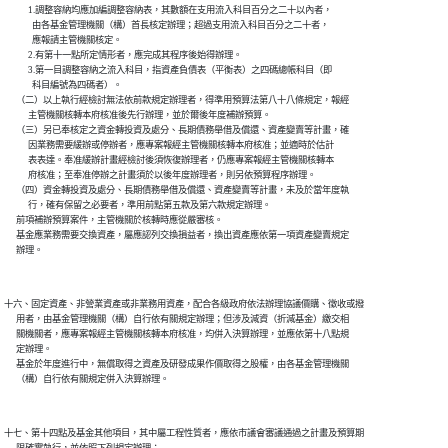
            1.調整容納均應加編調整容納表，其數額在支用流入科目百分之二十以內者，

              由各基金管理機關（構）首長核定辦理；超過支用流入科目百分之二十者，

              應報請主管機關核定。

            2.有第十一點所定情形者，應完成其程序後始得辦理。

            3.第一目調整容納之流入科目，指資產負債表（平衡表）之四碼總帳科目（即

              科目編號為四碼者）。

      （二）以上執行經檢討無法依前款規定辦理者，得準用預算法第八十八條規定，報經

            主管機關核轉本府核准後先行辦理，並於爾後年度補辦預算。

      （三）另已奉核定之資金轉投資及處分、長期債務舉借及償還、資產變賣等計畫，確

            因業務需要緩辦或停辦者，應專案報經主管機關核轉本府核准；並適時於估計

            表表達。奉准緩辦計畫經檢討後須恢復辦理者，仍應專案報經主管機關核轉本

            府核准；至奉准停辦之計畫須於以後年度辦理者，則另依預算程序辦理。

      （四）資金轉投資及處分、長期債務舉借及償還、資產變賣等計畫，未及於當年度執

            行，確有保留之必要者，準用前點第五款及第六款規定辦理。

      前項補辦預算案件，主管機關於核轉時應從嚴審核。

      基金應業務需要交換資產，屬應認列交換損益者，換出資產應依第一項資產變賣規定

十六、固定資產、非營業資產或非業務用資產，配合各級政府依法辦理協議價購、徵收或撥

      用者，由基金管理機關（構）自行依有關規定辦理；但涉及減資（折減基金）繳交相

      關機關者，應專案報經主管機關核轉本府核准，均併入決算辦理，並應依第十八點規

      定辦理。

      基金於年度進行中，無償取得之資產及研發成果作價取得之股權，由各基金管理機關

十七、第十四點及基金其他項目，其中屬工程性質者，應依市議會審議通過之計畫及預算期
