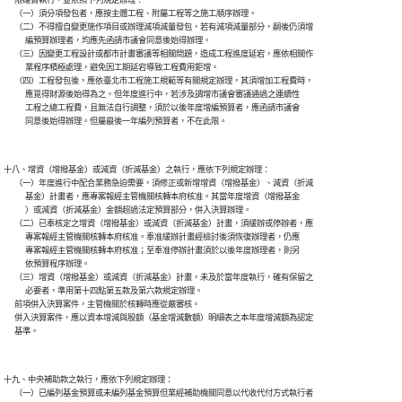
      限確實執行，並依照下列規定辦理：

      （一）須分項發包者，應按主體工程、附屬工程等之施工順序辦理。

      （二）不得擅自變更施作項目或辦理減項減量發包，若有減項減量部分，嗣後仍須增

            編預算辦理者，均應先函請市議會同意後始得辦理。

      （三）因變更工程設計或都市計畫審議等相關問題，造成工程進度延宕，應依相關作

            業程序積極處理，避免因工期延宕導致工程費用鉅增。

      （四）工程發包後，應依臺北市工程施工規範等有關規定辦理，其須增加工程費時，

            應覓得財源後始得為之。但年度進行中，若涉及調增市議會審議通過之連續性

            工程之總工程費，且無法自行調整，須於以後年度增編預算者，應函請市議會

十八、增資（增撥基金）或減資（折減基金）之執行，應依下列規定辦理：

      （一）年度進行中配合業務急迫需要，須修正或新增增資（增撥基金）、減資（折減

            基金）計畫者，應專案報經主管機關核轉本府核准。其當年度增資（增撥基金

            ）或減資（折減基金）金額超過法定預算部分，併入決算辦理。

      （二）已奉核定之增資（增撥基金）或減資（折減基金）計畫，須緩辦或停辦者，應

            專案報經主管機關核轉本府核准。奉准緩辦計畫經檢討後須恢復辦理者，仍應

            專案報經主管機關核轉本府核准；至奉准停辦計畫須於以後年度辦理者，則另

            依預算程序辦理。

      （三）增資（增撥基金）或減資（折減基金）計畫，未及於當年度執行，確有保留之

            必要者，準用第十四點第五款及第六款規定辦理。

      前項併入決算案件，主管機關於核轉時應從嚴審核。

      併入決算案件，應以資本增減與股額（基金增減數額）明細表之本年度增減額為認定

十九、中央補助款之執行，應依下列規定辦理：

      （一）已編列基金預算或未編列基金預算但業經補助機關同意以代收代付方式執行者
