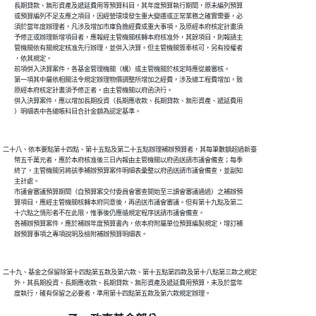
        長期貸款、無形資產及遞延費用等預算科目，其年度預算執行期間，原未編列預算

        或預算編列不足支應之項目，因經營環境發生重大變遷或正常業務之確實需要，必

        須於當年度辦理者，凡涉及增加市庫負擔經費或重大事項，及原經本府核定計畫須

        予修正或辦理新增項目者，應報經主管機關核轉本府核准外，其餘項目，則報請主

        管機關依有關規定核准先行辦理，並併入決算。但主管機關簽奉核可，另有授權者

        ，依其規定。

        前項併入決算案件，各基金管理機關（構）或主管機關於核定時應從嚴審核。

        第一項其中屬依相關法令規定辦理物價調整所增加之經費，涉及總工程費增加，致

        原經本府核定計畫須予修正者，由主管機關以府函決行。

        併入決算案件，應以增加長期投資（長期應收款、長期貸款、無形資產、遞延費用

二十八、依本要點第十四點、第十五點及第二十五點辦理補辦預算者，其每筆數額超過新臺

        幣五千萬元者，應於本府核准後三日內報由主管機關以府函送請市議會備查；每季

        終了，主管機關另將該季補辦預算案件明細表彙整以府函送請市議會備查，並副知

        主計處。

        市議會審議預算期間（自預算案交付委員會審查開始至三讀會審議通過）之補辦預

        算項目，應經主管機關核轉本府同意後，再函送市議會審議。但有第十九點及第二

        十六點之情形者不在此限，惟事後仍應循規定程序送請市議會備查。

        各補辦預算案件，應於補辦年度預算書內，依本府附屬單位預算編製規定，增訂補

二十九、基金之保留除第十四點第五款及第六款、第十五點第四款及第十八點第三款之規定

        外，其長期投資、長期應收款、長期貸款、無形資產及遞延費用預算，未及於當年
