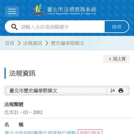
跳到主要內容
展開選單
全站查詢關鍵字欄位
搜尋
:::
:::
首頁
法規資訊
歷史編章節條文
keyboard_arrow_left
回上頁
法規資訊
text_rotate_vertical
print
臺北市歷史編章節條文
法規類號
北市21－03－2002
名 稱
臺北市政府附屬單位預算執行要點
非現行版本