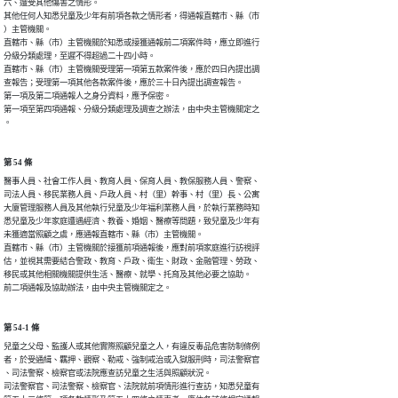
六、遭受其他傷害之情形。

其他任何人知悉兒童及少年有前項各款之情形者，得通報直轄市、縣（市

）主管機關。

直轄市、縣（市）主管機關於知悉或接獲通報前二項案件時，應立即進行

分級分類處理，至遲不得超過二十四小時。

直轄市、縣（市）主管機關受理第一項第五款案件後，應於四日內提出調

查報告；受理第一項其他各款案件後，應於三十日內提出調查報告。

第一項及第二項通報人之身分資料，應予保密。

第一項至第四項通報、分級分類處理及調查之辦法，由中央主管機關定之

。
第 54 條
醫事人員、社會工作人員、教育人員、保育人員、教保服務人員、警察、

司法人員、移民業務人員、戶政人員、村（里）幹事、村（里）長、公寓

大廈管理服務人員及其他執行兒童及少年福利業務人員，於執行業務時知

悉兒童及少年家庭遭遇經濟、教養、婚姻、醫療等問題，致兒童及少年有

未獲適當照顧之虞，應通報直轄市、縣（市）主管機關。

直轄市、縣（市）主管機關於接獲前項通報後，應對前項家庭進行訪視評

估，並視其需要結合警政、教育、戶政、衛生、財政、金融管理、勞政、

移民或其他相關機關提供生活、醫療、就學、托育及其他必要之協助。

前二項通報及協助辦法，由中央主管機關定之。
第 54-1 條
兒童之父母、監護人或其他實際照顧兒童之人，有違反毒品危害防制條例

者，於受通緝、羈押、觀察、勒戒、強制戒治或入獄服刑時，司法警察官

、司法警察、檢察官或法院應查訪兒童之生活與照顧狀況。

司法警察官、司法警察、檢察官、法院就前項情形進行查訪，知悉兒童有
