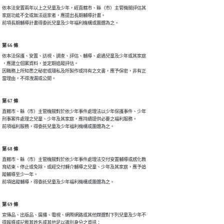
依本法安置兩年以上之兒童及少年，經直轄市、縣（市）主管機關評估其

家庭功能不全或無法返家者，應提出長期輔導計畫。

前項長期輔導計畫得委託兒童及少年福利機構或團體為之。
第 66 條
依本法保護、安置、訪視、調查、評估、輔導、處遇兒童及少年或其家庭

，應建立個案資料，並定期追蹤評估。

因職務上所知悉之秘密或隱私及所製作或持有之文書，應予保密，非有正

當理由，不得洩漏或公開。
第 67 條
直轄市、縣（市）主管機關對於依少年事件處理法以少年保護事件、少年

刑事案件處理之兒童、少年及其家庭，應持續提供必要之福利服務。

前項福利服務，得委託兒童及少年福利機構或團體為之。
第 68 條
直轄市、縣（市）主管機關對於依少年事件處理法交付安置輔導或感化教

育結束、停止或免除，或經交付轉介輔導之兒童、少年及其家庭，應予追

蹤輔導至少一年。

前項追蹤輔導，得委託兒童及少年福利機構或團體為之。
第 69 條
宣傳品、出版品、廣播、電視、網際網路或其他媒體對下列兒童及少年不

得報導或記載其姓名或其他足以識別身分之資訊：
