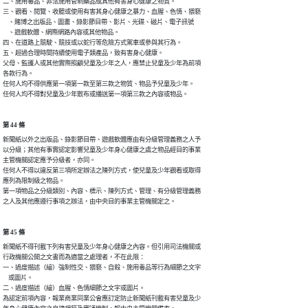
二、施用毒品、非法施用管制藥品或其他有害身心健康之物質。

三、觀看、閱覽、收聽或使用有害其身心健康之暴力、血腥、色情、猥褻

    、賭博之出版品、圖畫、錄影節目帶、影片、光碟、磁片、電子訊號

    、遊戲軟體、網際網路內容或其他物品。

四、在道路上競駛、競技或以蛇行等危險方式駕車或參與其行為。

五、超過合理時間持續使用電子類產品，致有害身心健康。

父母、監護人或其他實際照顧兒童及少年之人，應禁止兒童及少年為前項

各款行為。

任何人均不得供應第一項第一款至第三款之物質、物品予兒童及少年。

任何人均不得對兒童及少年散布或播送第一項第三款之內容或物品。
第 44 條
新聞紙以外之出版品、錄影節目帶、遊戲軟體應由有分級管理義務之人予

以分級；其他有事實認定影響兒童及少年身心健康之虞之物品經目的事業

主管機關認定應予分級者，亦同。

任何人不得以違反第三項所定辦法之陳列方式，使兒童及少年觀看或取得

應列為限制級之物品。

第一項物品之分級類別、內容、標示、陳列方式、管理、有分級管理義務

之人及其他應遵行事項之辦法，由中央目的事業主管機關定之。
第 45 條
新聞紙不得刊載下列有害兒童及少年身心健康之內容。但引用司法機關或

行政機關公開之文書而為適當之處理者，不在此限：

一、過度描述（繪）強制性交、猥褻、自殺、施用毒品等行為細節之文字

    或圖片。

二、過度描述（繪）血腥、色情細節之文字或圖片。

為認定前項內容，報業商業同業公會應訂定防止新聞紙刊載有害兒童及少
