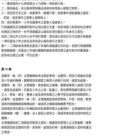
一、遭受第四十九條或第五十六條第一項各款行為。

二、施用毒品、非法施用管制藥品或其他有害身心健康之物質。

三、為否認子女之訴、收養事件、親權行使、負擔事件或監護權之選定、

    酌定、改定事件之當事人或關係人。

四、為刑事案件、少年保護事件之當事人或被害人。

行政機關及司法機關所製作必須公開之文書，除前項第三款或其他法律特

別規定之情形外，亦不得揭露足以識別前項兒童及少年身分之資訊。

除前二項以外之任何人亦不得於媒體、資訊或以其他公示方式揭示有關第

一項兒童及少年之姓名及其他足以識別身分之資訊。

第一、二項如係為增進兒童及少年福利或維護公共利益，且經行政機關邀

集相關機關、兒童及少年福利團體與報業商業同業公會代表共同審議後，

認為有公開之必要，不在此限。
第 70 條
直轄市、縣（市）主管機關就本法規定事項，必要時，得自行或委託兒童

及少年福利機構、團體或其他適當之專業人員進行訪視、調查及處遇。

直轄市、縣（市）主管機關、受其委託之機構、團體或專業人員進行訪視

、調查及處遇時，兒童及少年之父母、監護人、其他實際照顧兒童及少年

之人、師長、雇主、醫事人員及其他有關之人應予配合並提供相關資料；

必要時，該直轄市、縣（市）主管機關並得請求警政、戶政、財政、教育

或其他相關機關或機構協助，被請求之機關或機構應予配合。

為辦理各項兒童及少年補助與扶助業務所需之必要資料，主管機關得洽請

相關機關（構）、團體、法人或個人提供之，受請求者有配合提供資訊之

義務。

主管機關依前二項規定所取得之資料，應盡善良管理人之注意義務，確實

辦理資訊安全稽核作業，其保有、處理及利用，並應遵循個人資料保護法

之規定。