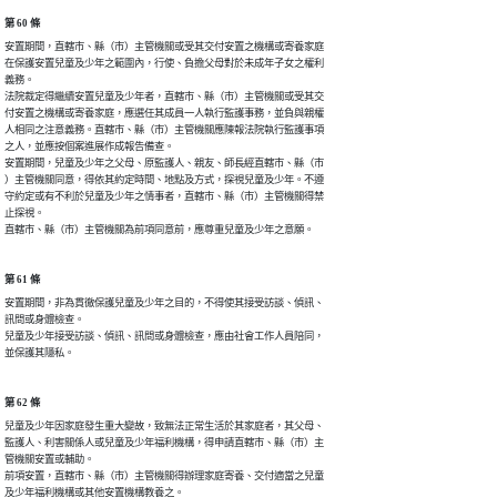
第 60 條
安置期間，直轄市、縣（市）主管機關或受其交付安置之機構或寄養家庭

在保護安置兒童及少年之範圍內，行使、負擔父母對於未成年子女之權利

義務。

法院裁定得繼續安置兒童及少年者，直轄市、縣（市）主管機關或受其交

付安置之機構或寄養家庭，應選任其成員一人執行監護事務，並負與親權

人相同之注意義務。直轄市、縣（市）主管機關應陳報法院執行監護事項

之人，並應按個案進展作成報告備查。

安置期間，兒童及少年之父母、原監護人、親友、師長經直轄市、縣（市

）主管機關同意，得依其約定時間、地點及方式，探視兒童及少年。不遵

守約定或有不利於兒童及少年之情事者，直轄市、縣（市）主管機關得禁

止探視。

直轄市、縣（市）主管機關為前項同意前，應尊重兒童及少年之意願。
第 61 條
安置期間，非為貫徹保護兒童及少年之目的，不得使其接受訪談、偵訊、

訊問或身體檢查。

兒童及少年接受訪談、偵訊、訊問或身體檢查，應由社會工作人員陪同，

並保護其隱私。
第 62 條
兒童及少年因家庭發生重大變故，致無法正常生活於其家庭者，其父母、

監護人、利害關係人或兒童及少年福利機構，得申請直轄市、縣（市）主

管機關安置或輔助。

前項安置，直轄市、縣（市）主管機關得辦理家庭寄養、交付適當之兒童

及少年福利機構或其他安置機構教養之。
