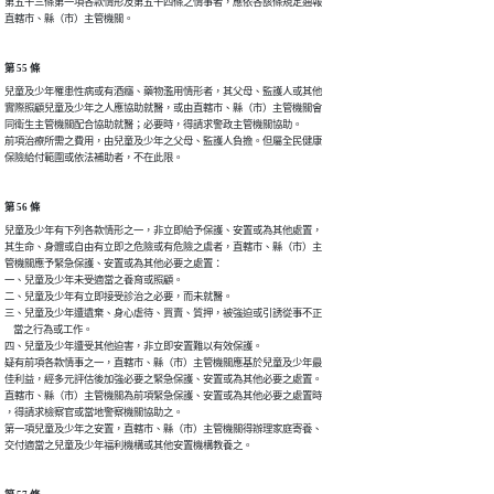
第五十三條第一項各款情形及第五十四條之情事者，應依各該條規定通報

直轄市、縣（市）主管機關。
第 55 條
兒童及少年罹患性病或有酒癮、藥物濫用情形者，其父母、監護人或其他

實際照顧兒童及少年之人應協助就醫，或由直轄市、縣（市）主管機關會

同衛生主管機關配合協助就醫；必要時，得請求警政主管機關協助。

前項治療所需之費用，由兒童及少年之父母、監護人負擔。但屬全民健康

保險給付範圍或依法補助者，不在此限。
第 56 條
兒童及少年有下列各款情形之一，非立即給予保護、安置或為其他處置，

其生命、身體或自由有立即之危險或有危險之虞者，直轄市、縣（市）主

管機關應予緊急保護、安置或為其他必要之處置：

一、兒童及少年未受適當之養育或照顧。

二、兒童及少年有立即接受診治之必要，而未就醫。

三、兒童及少年遭遺棄、身心虐待、買賣、質押，被強迫或引誘從事不正

    當之行為或工作。

四、兒童及少年遭受其他迫害，非立即安置難以有效保護。

疑有前項各款情事之一，直轄市、縣（市）主管機關應基於兒童及少年最

佳利益，經多元評估後加強必要之緊急保護、安置或為其他必要之處置。

直轄市、縣（市）主管機關為前項緊急保護、安置或為其他必要之處置時

，得請求檢察官或當地警察機關協助之。

第一項兒童及少年之安置，直轄市、縣（市）主管機關得辦理家庭寄養、

交付適當之兒童及少年福利機構或其他安置機構教養之。