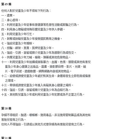
第 49 條
任何人對於兒童及少年不得有下列行為：

一、遺棄。

二、身心虐待。

三、利用兒童及少年從事有害健康等危害性活動或欺騙之行為。

四、利用身心障礙或特殊形體兒童及少年供人參觀。

五、利用兒童及少年行乞。

六、剝奪或妨礙兒童及少年接受國民教育之機會。

七、強迫兒童及少年婚嫁。

八、拐騙、綁架、買賣、質押兒童及少年。

九、強迫、引誘、容留或媒介兒童及少年為猥褻行為或性交。

十、供應兒童及少年刀械、槍砲、彈藥或其他危險物品。

十一、利用兒童及少年拍攝或錄製暴力、血腥、色情、猥褻或其他有害兒

      童及少年身心健康之出版品、圖畫、錄影節目帶、影片、光碟、磁

      片、電子訊號、遊戲軟體、網際網路內容或其他物品。

十二、迫使或誘使兒童及少年處於對其生命、身體易發生立即危險或傷害

      之環境。

十三、帶領或誘使兒童及少年進入有礙其身心健康之場所。

十四、強迫、引誘、容留或媒介兒童及少年為自殺行為。

十五、其他對兒童及少年或利用兒童及少年犯罪或為不正當之行為。
第 50 條
孕婦不得吸菸、酗酒、嚼檳榔、施用毒品、非法施用管制藥品或為其他有

害胎兒發育之行為。

任何人不得強迫、引誘或以其他方式使孕婦為有害胎兒發育之行為。
第 51 條