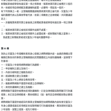
年身心健康內容之自律規範及審議機制，報中央主管機關備查。

新聞紙業者經舉發有違反第一項之情事者，報業商業同業公會應於三個月

內，依據前項自律規範及審議機制處置。必要時，得延長一個月。

有下列情事之一者，主管機關應邀請報業商業同業公會代表、兒童及少年

福利團體代表以及專家學者代表，依第二項備查之自律規範，共同審議認

定之：

一、非屬報業商業同業公會會員之新聞紙業者經舉發有違反第一項之情事

    。

二、報業商業同業公會就前項案件逾期不處置。

三、報業商業同業公會就前項案件之處置結果，經新聞紙刊載之當事人、

    受處置之新聞紙業者或兒童及少年福利團體申訴。
第 46 條
為防止兒童及少年接觸有害其身心發展之網際網路內容，由通訊傳播主管

機關召集各目的事業主管機關委託民間團體成立內容防護機構，並辦理下

列事項：

一、兒童及少年使用網際網路行為觀察。

二、申訴機制之建立及執行。

三、內容分級制度之推動及檢討。

四、過濾軟體之建立及推動。

五、兒童及少年上網安全教育宣導。

六、推動網際網路平臺提供者建立自律機制。

七、其他防護機制之建立及推動。

網際網路平臺提供者應依前項防護機制，訂定自律規範採取明確可行防護

措施；未訂定自律規範者，應依相關公（協）會所定自律規範採取必要措

施。

網際網路平臺提供者經目的事業主管機關告知網際網路內容有害兒童及少

年身心健康或違反前項規定未採取明確可行防護措施者，應為限制兒童及

少年接取、瀏覽之措施，或先行移除。
