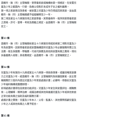
直轄市、縣（市）主管機關、受寄養家庭或機構依第一項規定，在安置兒

童及少年之範圍內，行使、負擔父母對於未成年子女之權利義務。

第一項之家庭情況改善者，被安置之兒童及少年仍得返回其家庭，並由直

轄市、縣（市）主管機關續予追蹤輔導至少一年。

第二項及第五十六條第四項之家庭寄養，其寄養條件、程序與受寄養家庭

之資格、許可、督導、考核及獎勵之規定，由直轄市、縣（市）主管機關

定之。
第 63 條
直轄市、縣（市）主管機關依第五十六條第四項或前條第二項對兒童及少

年為安置時，因受寄養家庭或安置機構提供兒童及少年必要服務所需之生

活費、衛生保健費、學雜費、代收代辦費及其他與安置有關之費用，得向

扶養義務人收取；其收費規定，由直轄市、縣（市）主管機關定之。
第 64 條
兒童及少年有第四十九條或第五十六條第一項各款情事，或屬目睹家庭暴

力之兒童及少年，經直轄市、縣（市）主管機關列為保護個案者，該主管

機關應於三個月內提出兒童及少年家庭處遇計畫；必要時，得委託兒童及

少年福利機構或團體辦理。

前項處遇計畫得包括家庭功能評估、兒童及少年安全與安置評估、親職教

育、心理輔導、精神治療、戒癮治療或其他與維護兒童及少年或其他家庭

正常功能有關之協助及福利服務方案。

處遇計畫之實施，兒童及少年本人、父母、監護人、其他實際照顧兒童及

少年之人或其他有關之人應予配合。
第 65 條