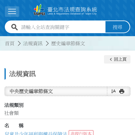
跳到主要內容
展開選單
全站查詢關鍵字欄位
搜尋
:::
:::
首頁
法規資訊
歷史編章節條文
keyboard_arrow_left
回上頁
法規資訊
text_rotate_vertical
print
中央歷史編章節條文
法規類別
社會類
名 稱
兒童及少年福利與權益保障法
非現行版本