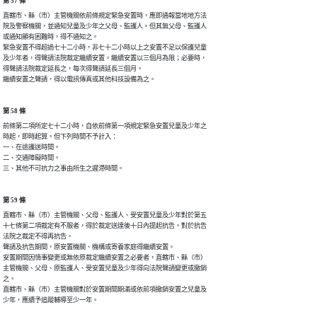
第 57 條
直轄市、縣（市）主管機關依前條規定緊急安置時，應即通報當地地方法

院及警察機關，並通知兒童及少年之父母、監護人。但其無父母、監護人

或通知顯有困難時，得不通知之。

緊急安置不得超過七十二小時，非七十二小時以上之安置不足以保護兒童

及少年者，得聲請法院裁定繼續安置。繼續安置以三個月為限；必要時，

得聲請法院裁定延長之，每次得聲請延長三個月。

繼續安置之聲請，得以電訊傳真或其他科技設備為之。
第 58 條
前條第二項所定七十二小時，自依前條第一項規定緊急安置兒童及少年之

時起，即時起算。但下列時間不予計入：

一、在途護送時間。

二、交通障礙時間。

三、其他不可抗力之事由所生之遲滯時間。
第 59 條
直轄市、縣（市）主管機關、父母、監護人、受安置兒童及少年對於第五

十七條第二項裁定有不服者，得於裁定送達後十日內提起抗告。對於抗告

法院之裁定不得再抗告。

聲請及抗告期間，原安置機關、機構或寄養家庭得繼續安置。

安置期間因情事變更或無依原裁定繼續安置之必要者，直轄市、縣（市）

主管機關、父母、原監護人、受安置兒童及少年得向法院聲請變更或撤銷

之。

直轄市、縣（市）主管機關對於安置期間期滿或依前項撤銷安置之兒童及

少年，應續予追蹤輔導至少一年。