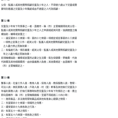
父母、監護人或其他實際照顧兒童及少年之人，不得使六歲以下兒童或需

要特別看護之兒童及少年獨處或由不適當之人代為照顧。
第 52 條
兒童及少年有下列情事之一者，直轄市、縣（市）主管機關得依其父母、

監護人或其他實際照顧兒童及少年之人之申請或經其同意，協調適當之機

構協助、輔導或安置之：

一、違反第四十三條第一項、第四十七條第一項規定或從事第四十八條第

    一項禁止從事之工作，經其父母、監護人或其他實際照顧兒童及少年

    之人盡力禁止而無效果。

二、有偏差行為，情形嚴重，經其父母、監護人或其他實際照顧兒童及少

    年之人盡力矯正而無效果。

前項機構協助、輔導或安置所必要之生活費、衛生保健費、學雜費、代收

代辦費及其他相關費用，由扶養義務人負擔；其收費規定，由直轄市、縣

（市）主管機關定之。
第 53 條
醫事人員、社會工作人員、教育人員、保育人員、教保服務人員、警察、

司法人員、移民業務人員、戶政人員、村（里）幹事及其他執行兒童及少

年福利業務人員，於執行業務時知悉兒童及少年有下列情形之一者，應立

即向直轄市、縣（市）主管機關通報，至遲不得超過二十四小時：

一、施用毒品、非法施用管制藥品或其他有害身心健康之物質。

二、充當第四十七條第一項場所之侍應。

三、遭受第四十九條各款之行為。

四、有第五十一條之情形。

五、有第五十六條第一項各款之情形。
