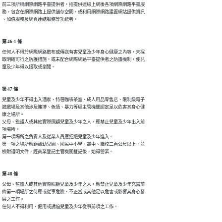
前三項所稱網際網路平臺提供者，指提供連線上網後各項網際網路平臺服

務，包含在網際網路上提供儲存空間，或利用網際網路建置網站提供資訊

、加值服務及網頁連結服務等功能者。
第 46-1 條
任何人不得於網際網路散布或傳送有害兒童及少年身心健康之內容，未採

取明確可行之防護措施，或未配合網際網路平臺提供者之防護機制，使兒

童及少年得以接取或瀏覽。
第 47 條
兒童及少年不得出入酒家、特種咖啡茶室、成人用品零售店、限制級電子

遊戲場及其他涉及賭博、色情、暴力等經主管機關認定足以危害其身心健

康之場所。

父母、監護人或其他實際照顧兒童及少年之人，應禁止兒童及少年出入前

項場所。

第一項場所之負責人及從業人員應拒絕兒童及少年進入。

第一項之場所應距離幼兒園、國民中小學、高中、職校二百公尺以上，並

檢附證明文件，經商業登記主管機關登記後，始得營業。
第 48 條
父母、監護人或其他實際照顧兒童及少年之人，應禁止兒童及少年充當前

條第一項場所之侍應或從事危險、不正當或其他足以危害或影響其身心發

展之工作。

任何人不得利用、僱用或誘迫兒童及少年從事前項之工作。