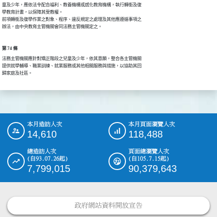
童及少年，應依法令配合福利、教養機構或感化教育機構，執行轉銜及復

學教育計畫，以保障其受教權。

前項轉銜及復學作業之對象、程序、違反規定之處理及其他應遵循事項之

辦法，由中央教育主管機關會同法務主管機關定之。
第 74 條
法務主管機關應針對矯正階段之兒童及少年，依其意願，整合各主管機關

提供就學輔導、職業訓練、就業服務或其他相關服務與措施，以協助其回

歸家庭及社區。
本月造訪人次
本月頁面瀏覽人次
:::
14,610
118,488
總造訪人次
頁面總瀏覽人次
(自93.07.26起)
(自105.7.15起)
7,799,015
90,379,643
政府網站資料開放宣告