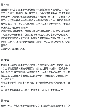
第 71 條
父母或監護人對兒童及少年疏於保護、照顧情節嚴重，或有第四十九條、

第五十六條第一項各款行為，或未禁止兒童及少年施用毒品、非法施用管

制藥品者，兒童及少年或其最近尊親屬、直轄市、縣（市）主管機關、兒

童及少年福利機構或其他利害關係人，得請求法院宣告停止其親權或監護

權之全部或一部，或得另行聲請選定或改定監護人；對於養父母，並得請

求法院宣告終止其收養關係。

法院依前項規定選定或改定監護人時，得指定直轄市、縣（市）主管機關

、兒童及少年福利機構之負責人或其他適當之人為兒童及少年之監護人，

並得指定監護方法、命其父母、原監護人或其他扶養義務人交付子女、支

付選定或改定監護人相當之扶養費用及報酬、命為其他必要處分或訂定必

要事項。

前項裁定，得為執行名義。
第 72 條
有事實足以認定兒童及少年之財產權益有遭受侵害之虞者，直轄市、縣（

市）主管機關得請求法院就兒童及少年財產之管理、使用、收益或處分，

指定或改定社政主管機關或其他適當之人任監護人或指定監護之方法，並

得指定或改定受託人管理財產之全部或一部，或命監護人代理兒童及少年

設立信託管理之。

前項裁定確定前，直轄市、縣（市）主管機關得代為保管兒童及少年之財

產。

第一項之財產管理及信託規定，由直轄市、縣（市）主管機關定之。
第 73 條
高級中等以下學校對依少年事件處理法交付安置輔導或施以感化教育之兒
