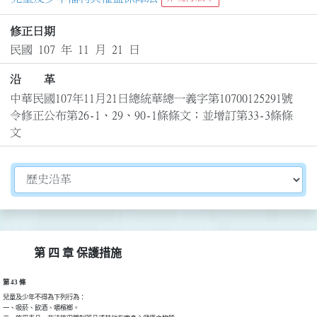
修正日期
民國 107 年 11 月 21 日
沿 革
中華民國107年11月21日總統華總一義字第10700125291號
令修正公布第26-1、29、90-1條條文；並增訂第33-3條條
文
切換選擇法規資訊內容
第 四 章 保護措施
第 43 條
兒童及少年不得為下列行為：

一、吸菸、飲酒、嚼檳榔。
