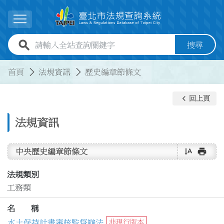
跳到主要內容
展開選單
全站查詢關鍵字欄位
搜尋
:::
:::
首頁
法規資訊
歷史編章節條文
keyboard_arrow_left
回上頁
法規資訊
text_rotate_vertical
print
中央歷史編章節條文
法規類別
工務類
名 稱
水土保持計畫審核監督辦法
非現行版本