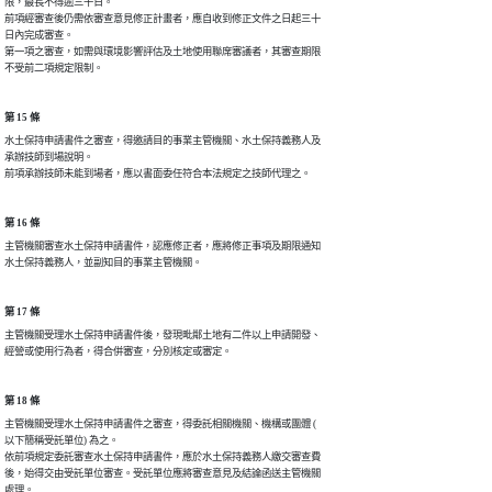
限，最長不得逾三十日。

前項經審查後仍需依審查意見修正計畫者，應自收到修正文件之日起三十

日內完成審查。

第一項之審查，如需與環境影響評估及土地使用聯席審議者，其審查期限

不受前二項規定限制。
第 15 條
水土保持申請書件之審查，得邀請目的事業主管機關、水土保持義務人及

承辦技師到場說明。

前項承辦技師未能到場者，應以書面委任符合本法規定之技師代理之。
第 16 條
主管機關審查水土保持申請書件，認應修正者，應將修正事項及期限通知

水土保持義務人，並副知目的事業主管機關。
第 17 條
主管機關受理水土保持申請書件後，發現毗鄰土地有二件以上申請開發、

經營或使用行為者，得合併審查，分別核定或審定。
第 18 條
主管機關受理水土保持申請書件之審查，得委託相關機關、機構或團體 (

以下簡稱受託單位) 為之。

依前項規定委託審查水土保持申請書件，應於水土保持義務人繳交審查費

後，始得交由受託單位審查。受託單位應將審查意見及結論函送主管機關

處理。
