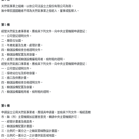
天然氣事業之組織，以依公司法設立之股份有限公司為限。

無中華民國國籍者不得為天然氣事業之發起人、董事或監察人。
第 5 條
經營天然氣生產事業者，應檢具下列文件，向中央主管機關申請登記：

一、公司登記證明文件。

二、廠區位址圖。

三、年產能量及生產、處理計畫。

四、輸儲設備檢查合格證明文件。

五、輸儲設備配置及其容量。

六、處理工廠或輸儲設備屬租用者，檢附租約證明。

經營天然氣進口事業者，應檢具下列文件，向中央主管機關申請登記：

一、公司登記證明文件。

二、接收站位址及卸收容量。

三、進口及供應計畫。

四、輸儲設備檢查合格證明文件。

五、輸儲設備配置及容量。  

六、輸儲設備屬租用者，檢附租約證明。
第 6 條
申請設立公用天然氣事業者，應填具申請書，並檢具下列文件，報經直轄

市、縣（市）主管機關加註審查意見，轉請中央主管機關許可：

一、經營計畫書及進度表。

二、輸儲設備配置計畫圖。

三、比例尺一萬分之一之輸氣管線敷設計畫圖。

四、比例尺一萬分之一之計畫供氣區域地圖。
