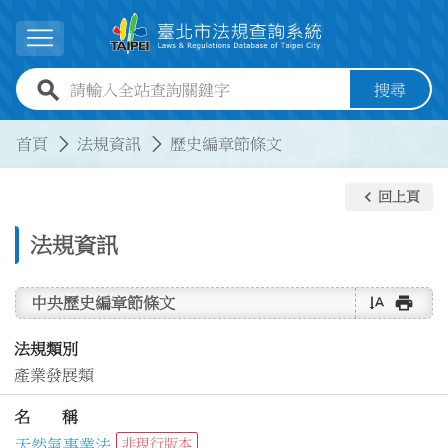
跳到主要內容
展開選單
全站查詢關鍵字欄位
搜尋
:::
:::
首頁
法規資訊
歷史編章節條文
keyboard_arrow_left
回上頁
法規資訊
text_rotate_vertical
print
中央歷史編章節條文
法規類別
產業發展類
名 稱
天然氣事業法
非現行版本