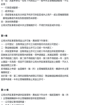
市、區）為基本單位。但有下列原因之一，經中央主管機關調整者，不在

此限：

一、行政區域變更。

二、經濟效益。

三、原經營者未能充分供氣予所許可供氣區域內之用戶，經主管機關限期

    擴增設備或作其他改善措施而未辦理。

四、其他特殊需要。

公用天然氣事業非經中央主管機關許可，不得於供氣區域外供氣。
第 9 條
公用天然氣事業取得設立許可後，應辦理下列事項：

一、公司登記：自取得設立許可之日起四個月內完成公司登記。

二、敷設輸儲設備：自取得設立許可之日起一年內開工。

三、供氣營業申請：自取得設立許可之日起三年內提出供氣營業申請。

因故無法於前項所定期限內辦理者，得申請展延；其展延期間，前項第一

款不得超過二個月，第二款不得超過六個月，第三款不得超過一年，並均

以展延一次為限。但因不可歸責於公用天然氣事業而延宕之期間，不計入

展延期間之計算。

前項展延之申請，由直轄市、縣（市）主管機關簽具意見，轉請中央主管

機關核定。

未於第一項、第二項所定期限內辦理公司登記、敷設輸儲設備或提出供氣

營業申請者，中央主管機關應廢止其設立許可。
第 10 條
公用天然氣事業申請供氣營業時，應檢具下列文件，報經直轄市、縣（市

）主管機關轉請中央主管機關核發供氣營業執照：

一、公司登記事項證明書。
