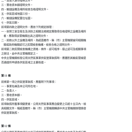
二、負責人身分證明文件。

三、實收資本額證明文件。

四、輸儲設備及場所檢查合格證明文件。

五、供氣區域地圖三份。

六、輸儲設備配置位址圖。

七、供氣日期。

前項第四款之證明文件，應依下列規定辦理：

一、依勞工安全衛生及消防之相關法規規定應取得合格證明之設備及場所

    者，應取得該管機關出具之證明文件。

二、前款以外之設備及場所，為經直轄市、縣（市）主管機關會同相關機

    關或政府機關認可之民間檢查機構，檢查合格之證明文件。

前項第二款民間檢查機構之資格、條件、認可程序、廢止認可及相關事項

之辦法，由中央主管機關定之。

中央主管機關核發公用天然氣事業供氣營業執照時，應審酌其輸氣管線是

否通達所申請各供氣區域之主要街道。
第 11 條
前條第一項之供氣營業執照，應載明下列事項：

一、事業名稱及本公司所在地。

二、負責人。

三、實收資本額。

四、供氣區域。

前項執照所載事項變更者，公用天然氣事業應自變更之日起十五日內，檢

具相關文件，報經直轄市、縣（市）主管機關轉請中央主管機關辦理換發

供氣營業執照。
第 12 條