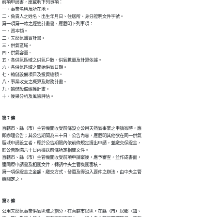
前項申請書，應載明下列事項：

一、事業名稱及所在地。  

二、負責人之姓名、出生年月日、住居所、身分證明文件字號。

第一項第一款之經營計畫書，應載明下列事項：

一、資本額。

二、天然氣購買計畫。

三、供氣區域。

四、供氣容量。

五、各供氣區域之供氣戶數、供氣數量及計算依據。

六、各供氣區域之開始供氣日期。

七、輸儲設備項目及投資總額。

八、事業收支之概算及財務計畫。

九、輸儲設備維護計畫。

十、後果分析及風險評估。
第 7 條
直轄市、縣（市）主管機關收受前條設立公用天然氣事業之申請案時，應

即辦理公告；其公告期間為三十日。公告內容，應載明其他欲在同一供氣

區域申請設立者，應於公告期限內依前條規定提出申請，並繳交保證金，

於公告期滿六十日內檢送前條所定相關文件。

直轄市、縣（市）主管機關收受前項申請案後，應予審查，並作成書面，

連同原申請書及相關文件，轉請中央主管機關審核。

第一項保證金之金額、繳交方式、發還及得沒入要件之辦法，由中央主管

機關定之。
第 8 條
公用天然氣事業供氣區域之劃分，在直轄市以區，在縣（市）以鄉（鎮、
