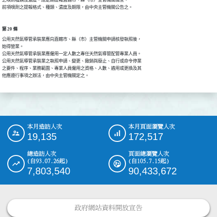
之嗅劑種類及濃度，應定期提報直轄市、縣（市）主管機關備查。

前項嗅劑之提報格式、種類、濃度及期限，由中央主管機關公告之。
第 20 條
公用天然氣導管承裝業應向直轄市、縣（市）主管機關申請核發執照後，

始得營業。

公用天然氣導管承裝業應僱用一定人數之專任天然氣導管配管專業人員。

公用天然氣導管承裝業之執照申請、變更、撤銷與廢止、自行或命令停業

之要件、程序、業務範圍、專業人員僱用之資格、人數、遴用或更換及其

他應遵行事項之辦法，由中央主管機關定之。
本月造訪人次
本月頁面瀏覽人次
:::
19,135
172,517
總造訪人次
頁面總瀏覽人次
(自93.07.26起)
(自105.7.15起)
7,803,540
90,433,672
政府網站資料開放宣告