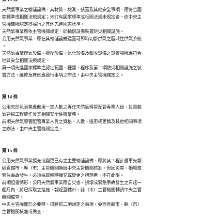
天然氣事業之輸儲設備，其材質、檢測、裝置及其他安全事項，應符合國

家標準或相關法規規定；未訂有國家標準或相關法規未規定者，依中央主

管機關所認定得採行之其他先進國家標準。

天然氣事業應依主管機關規定，於輸儲設備裝置防災相關設施。

公用天然氣事業，應在其輸儲設備建置可即時切斷供氣之區域性供氣系統

。

天然氣事業儲氣設備、摻配設備、氣化設備及卸收設備之設置場所應符合

地質安全相關法規規定。

第一項先進國家標準之認定範圍、種類、程序及第二項防災相關設施之裝

置方法、維修及其他應遵行事項之辦法，由中央主管機關定之。
第 14 條
公用天然氣事業應僱用一定人數之專任天然氣導管配管專業人員，負責輸

氣管線工程施作及其相關安全維護業務。

前項天然氣導管配管專業人員之資格、人數、遴用或更換及其他相關事項

之辦法，由中央主管機關定之。
第 15 條
公用天然氣事業擴充或變更已有之主要輸儲設備，應將其工程計畫事先報

經直轄市、縣（市）主管機關轉請中央主管機關核准。但因災害、損壞或

緊急事故發生，必須採取臨時擴充或變更之措施者，不在此限。

前項但書情形，公用天然氣事業應自災害、損壞或緊急事故發生之日起一

個月內，將已採取之措施，報經直轄市、縣（市）主管機關轉請中央主管

機關備查。

中央主管機關於必要時，得將前二項規定之事項，委辦直轄市、縣（市）

主管機關核准或備查。