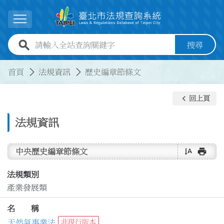
跳到主要內容
展開選單
全站查詢關鍵字欄位
搜尋
:::
:::
首頁
法規資訊
歷史編章節條文
keyboard_arrow_left
回上頁
法規資訊
text_rotate_vertical
print
中央歷史編章節條文
法規類別
產業發展類
名 稱
天然氣事業法
非現行版本