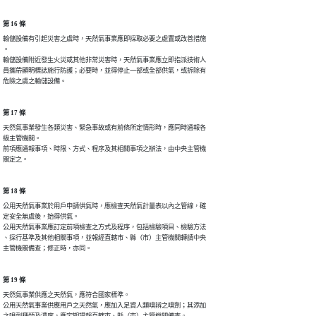
第 16 條
輸儲設備有引起災害之虞時，天然氣事業應即採取必要之處置或改善措施

。

輸儲設備附近發生火災或其他非常災害時，天然氣事業應立即指派技術人

員攜帶顯明標誌施行防護；必要時，並得停止一部或全部供氣，或拆除有

危險之虞之輸儲設備。
第 17 條
天然氣事業發生各類災害、緊急事故或有前條所定情形時，應同時通報各

級主管機關。

前項應通報事項、時限、方式、程序及其相關事項之辦法，由中央主管機

關定之。
第 18 條
公用天然氣事業於用戶申請供氣時，應檢查天然氣計量表以內之管線，確

定安全無虞後，始得供氣。

公用天然氣事業應訂定前項檢查之方式及程序，包括檢驗項目、檢驗方法

、採行基準及其他相關事項，並報經直轄市、縣（市）主管機關轉請中央

主管機關備查；修正時，亦同。
第 19 條
天然氣事業供應之天然氣，應符合國家標準。

公用天然氣事業供應用戶之天然氣，應加入足資人類嗅辨之嗅劑；其添加
