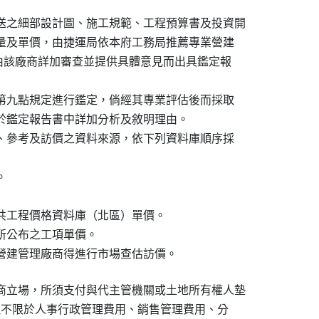
送之細部設計圖、施工規範、工程預算書及投資開

數量及單價，由捷運局依本府工務局推薦專業營建

，經由該廠商詳加審查並提供具體意見而出具鑑定報

及第九點規定進行鑑定，倘經其專業評估後而採取

須於鑑定報告書中詳加分析及敘明理由。

用、參考及訪價之資料來源，依下列資料庫順序採



公共工程價格資料庫（北區）單價。

所公布之工項單價。

業營建管理廠商得進行市場查估訪價。
商立場，所須支付與代主管機關或土地所有權人墊

括但不限於人事行政管理費用、銷售管理費用、分
