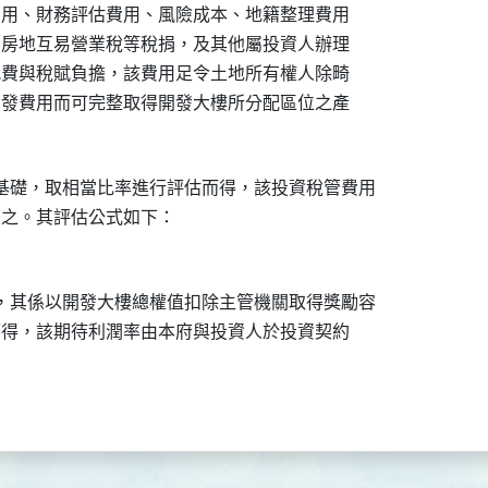
劃費用、財務評估費用、風險成本、地籍整理費用

稅、房地互易營業稅等稅捐，及其他屬投資人辦理

、規費與稅賦負擔，該費用足令土地所有權人除畸

何開發費用而可完整取得開發大樓所分配區位之產

基礎，取相當比率進行評估而得，該投資稅管費用

約定之。其評估公式如下：

，其係以開發大樓總權值扣除主管機關取得獎勵容

估而得，該期待利潤率由本府與投資人於投資契約
