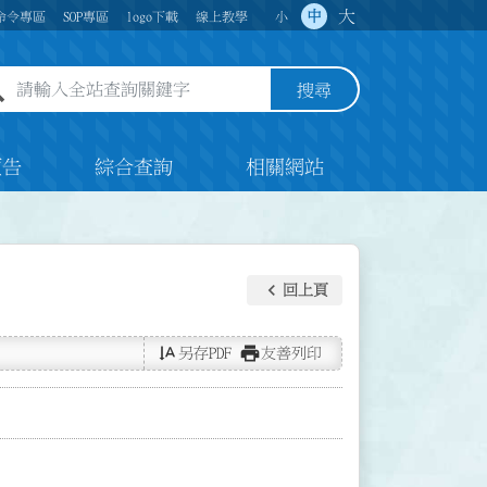
大
中
命令專區
SOP專區
logo下載
線上教學
小
全站查詢關鍵字欄位
搜尋
預告
綜合查詢
相關網站
keyboard_arrow_left
回上頁
text_rotate_vertical
print
另存PDF
友善列印