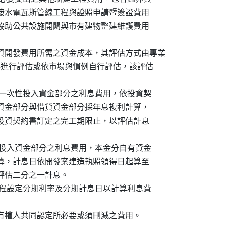
費用、外接水電瓦斯管線工程與證照申請暨簽證費用

請費用、協助公共設施開闢與市有建物整建維護費用

投資開發費用所需之資金成本，其評估方式由專業

書面資料進行評估或依市場與慣例自行評估，該評估

關費用屬一次性投入資金部分之利息費用，依投資契

金分自有資金部分與借貸資金部分採年息複利計算，

日起算至投資契約書訂定之完工期限止，以評估計息

屬分段性投入資金部分之利息費用，本金分自有資金

息複利計算，計息日依開發案建造執照領得日起算至

，以評估二分之一計息。

估開發時程設定分期利率及分期計息日以計算利息費

地所有權人共同認定所必要或須刪減之費用。