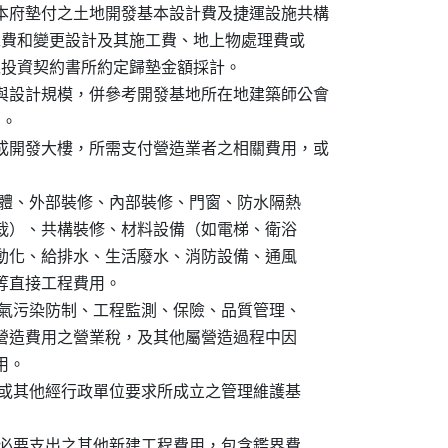
括本府墊付之土地開發基本設計費及捷運設施共構

及其施工費和變更設計及其施工費、地上物處理費或

用，以投資契約書所約定歸墊金額採計。

件與設計規模，併參考開發基地所在地建築師公會

。

完成開發大樓，所需支付營造業者之相關費用，或



礎、結構體、外部裝修、內部裝修、門窗、防水隔熱

綠化與植栽）、共構裝修、材料設備（如電梯、衛浴

空調、自動化、給排水、生活廢水、消防設備、通風

機電等直接工程費用。

衛生、空氣污染防制、工程監測、保險、品質管理、

、屬工程營造費用之營業稅，及其他屬營造過程中因

用。

空間基金或其他經行政單位要求所成立之管理維護基

興建，所必要支出之其他新建工程費用，包含鑑界費
