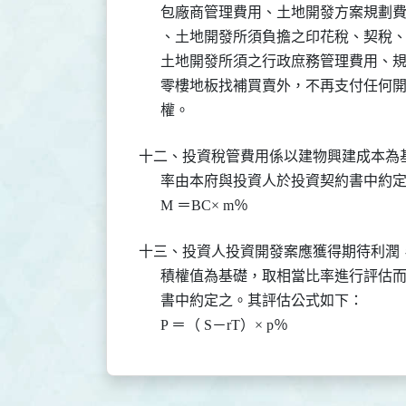
      包廠商管理費用、土地開發方案規
      、土地開發所須負擔之印花稅、契
      土地開發所須之行政庶務管理費用
      零樓地板找補買賣外，不再支付任
      權。
十二、投資稅管費用係以建物興建成本為
      率由本府與投資人於投資契約書中
      M ＝BC× m％
十三、投資人投資開發案應獲得期待利潤
      積權值為基礎，取相當比率進行評
      書中約定之。其評估公式如下：

      P ＝（ S－rT）× p％