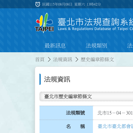
跳到主要內容
alarm
:::
民國115年08月08日 星期六
13時42分
最新訊息
法規類別
法
:::
:::
首頁
法規資訊
歷史編章節條文
法規資訊
臺北市歷史編章節條文
法規類號
北市15－04－301
臺北市臺北都會
名 稱