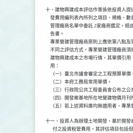
十、建物興建成本評估作業係依投資人提
    發費用編列表內所列之項目、規格、
    管理廠商名單中委託 2家廠商鑑定
    告書。

    專業營建管理廠商原則上應依第八點
    不同之評估方式，專業營建管理廠商
    建物興建成本之市場行情，其單價引
    用：

    （一）臺北市議會審定之工程預算單價。
    （二）本府工務局常用單價。

    （三）行政院公共工程委員會公布之
    （四）開發案基地所在地營建物價月刊
    （五）若上述資料庫均無適用者，專
十一、投資人為辦理土地開發，基於開發
      付之投資稅管費用，其評估項目包