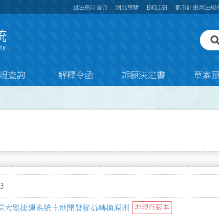
回法務局首頁
網站導覽
ENGLISH
都市計畫書法規
規查詢
解釋令函
訴願決定書
草案
3
區大眾捷運系統土地開發權益轉換原則
非現行版本