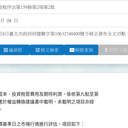
程序法第159條第2項第2款
 月 08 日
月8日臺北市政府府捷聯字第10632740400號令修正發布全文35點
apps
tune
pin
file_download
編章節
條文檢索
條號查詢
附件下載
成本、投資稅管費用及期待利潤，係依第九點至第

目應於權益轉換建議書中載明，未載明之項目非經

。
價基準日之市場行情進行評估，項目如下：
