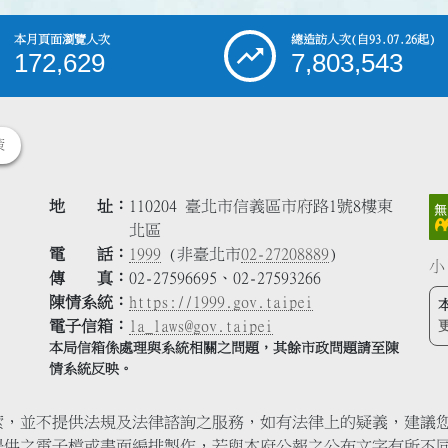
本月頁面瀏覽人次
總造訪人次
(自93.07.26起)
172,629
7,803,543
策
地 址
110204 臺北市信義區市府路1號8樓東
北區
電 話
1999
(非臺北市
02-27208889
)
小
傳 真
02-27596695、02-27593266
陳情系統
https://1999.gov.taipei
電子信箱
la_laws@gov.taipei
本局信箱係處理與系統相關之問題，其餘市政問題請至陳
情系統反映。
索，並不提供法規及法律諮詢之服務，如有法律上的疑義，建議
提供之電子檔或書面編排製作，若與本府公報之公布文字有所不