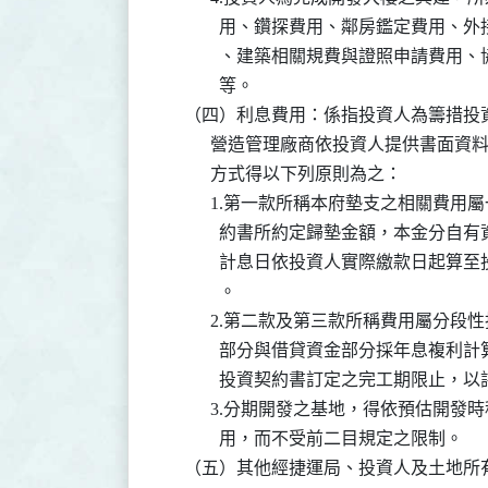
            用、鑽探費用、鄰房鑑定
            、建築相關規費與證照申
            等。

    （四）利息費用：係指投資人為籌措
          營造管理廠商依投資人提供
          方式得以下列原則為之：

          1.第一款所稱本府墊支之相
            約書所約定歸墊金額，本
            計息日依投資人實際繳款
            。

          2.第二款及第三款所稱費用
            部分與借貸資金部分採年
            投資契約書訂定之完工期限止
          3.分期開發之基地，得依預
            用，而不受前二目規定之限制。

    （五）其他經捷運局、投資人及土