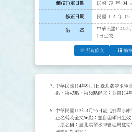
制(訂)定日期
民國 79 年 04 
修正日期
民國 114 年 09
中華民國114年9
沿 革
1日生效
subject
apps
所有條文
編
7.
中華民國114年9月1日臺北翡翠水庫管理
點、第43點、第56點條文；並自114
6.
中華民國112年4月26日臺北翡翠水庫管
正名稱及全文66點；並自函頒日生效
（原名稱：臺北翡翠水庫管理局駐衛
維護執勤須知）