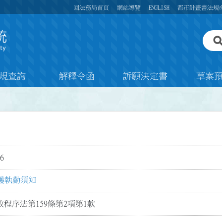
回法務局首頁
網站導覽
ENGLISH
都市計畫書法規
規查詢
解釋令函
訴願決定書
草案
6
護執勤須知
程序法第159條第2項第1款