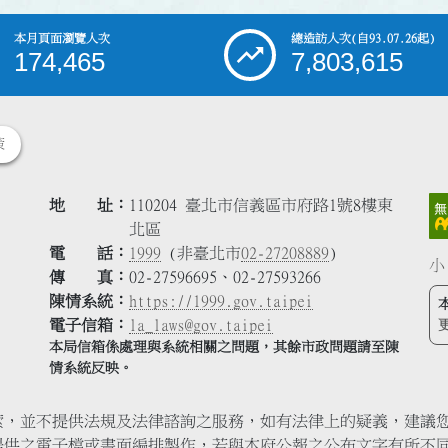
本月頁面瀏覽人次
總造訪人次
(自93.07.26起)
174,465
7,803,615
策
地 址
110204 臺北市信義區市府路1號8樓東
北區
電 話
1999
(非臺北市
02-27208889
)
小
傳 真
02-27596695、02-27593266
陳情系統
https://1999.gov.taipei
電子信箱
la_laws@gov.taipei
本局信箱係處理與系統相關之問題，其餘市政問題請至陳
情系統反映。
索，並不提供法規及法律諮詢之服務，如有法律上的疑義，建議
提供之電子檔或書面編排製作，若與本府公報之公布文字有所不