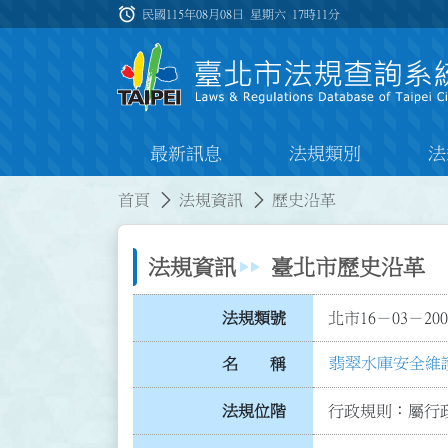
跳到主要內容
alarm
:::
民國115年08月08日 星期六
17時11分
最新訊息
法規類別
法
:::
:::
首頁
法規資訊
歷史沿革
法規資訊
臺北市歷史沿革
法規類號
北市16－03－200
翡翠水庫安全維
名 稱
法規位階
行政規則：屬行政