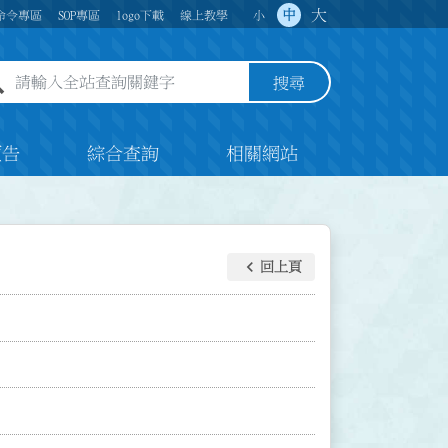
大
中
命令專區
SOP專區
logo下載
線上教學
小
全站查詢關鍵字欄位
搜尋
預告
綜合查詢
相關網站
keyboard_arrow_left
回上頁