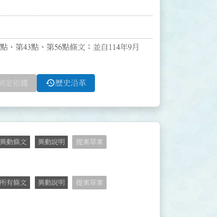
2點、第43點、第56點條文；並自114年9月
history
制定依據
歷史沿革
異動條文
異動說明
提案草案
所有條文
異動說明
提案草案