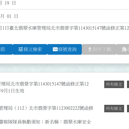
月 19 日
 月 01 日
月1日臺北翡翠水庫管理局北市翡營字第1143015147號函修正第1
tune
pin
file_download
extension
章節
條文檢索
條號查詢
附件下載
局北市翡營字第1143015147號函修正第12
所有條文
年9月1日生效
理局（112）北市翡營字第1123002222號函修
所有條文
警察隊隊員執勤須知；新名稱：翡翠水庫安全