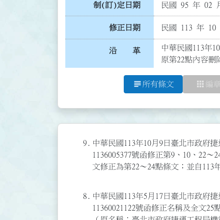
制(訂)定日期
民國 95 年 02 
修正日期
民國 113 年 10
中華民國113年1
沿 革
原第22點內容刪除
subject
apps
所有條文
編
9.
中華民國113年10月9日臺北市政
1136005377號函修正第9、10、2
文修正為第22～24點條文；並自113
8.
中華民國113年5月17日臺北市政
11360021122號函修正名稱及全文
（原名稱：臺北市政府捷運工程局機