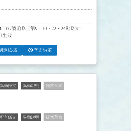
377號函修正第9、10、22～24點條文；
9日生效
history
制定依據
歷史沿革
異動條文
異動說明
提案草案
所有條文
異動說明
提案草案