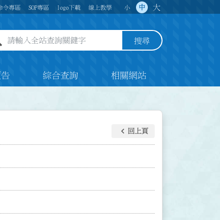
大
中
命令專區
SOP專區
logo下載
線上教學
小
全站查詢關鍵字欄位
搜尋
預告
綜合查詢
相關網站
keyboard_arrow_left
回上頁