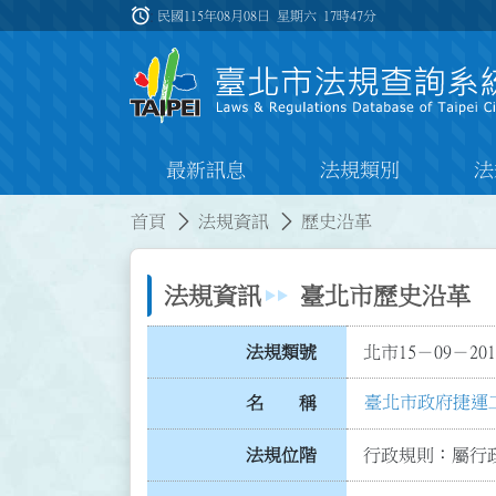
跳到主要內容
alarm
:::
民國115年08月08日 星期六
17時47分
最新訊息
法規類別
法
:::
:::
首頁
法規資訊
歷史沿革
法規資訊
臺北市歷史沿革
法規類號
北市15－09－201
臺北市政府捷運
名 稱
法規位階
行政規則：屬行政