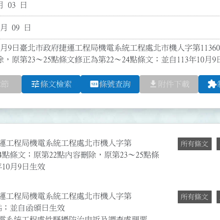
月 03 日
 月 09 日
0月9日臺北市政府捷運工程局機電系統工程處北市機人字第1136005
，原第23～25點條文修正為第22～24點條文；並自113年10月
tune
pin
file_download
extension
章節
條文檢索
條號查詢
附件下載
府捷運工程局機電系統工程處北市機人字第
所有條文
2～24點條文；原第22點內容刪除，原第23～25點條
年10月9日生效
府捷運工程局機電系統工程處北市機人字第
所有條文
25點；並自函頒日生效
電系統工程處性騷擾防治申訴及調查處理要