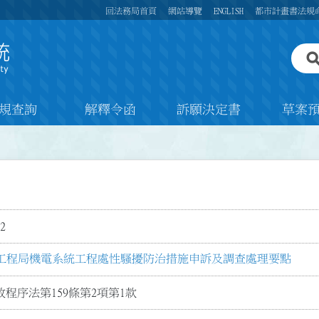
回法務局首頁
網站導覽
ENGLISH
都市計畫書法規
規查詢
解釋令函
訴願決定書
草案
2
工程局機電系統工程處性騷擾防治措施申訴及調查處理要點
程序法第159條第2項第1款