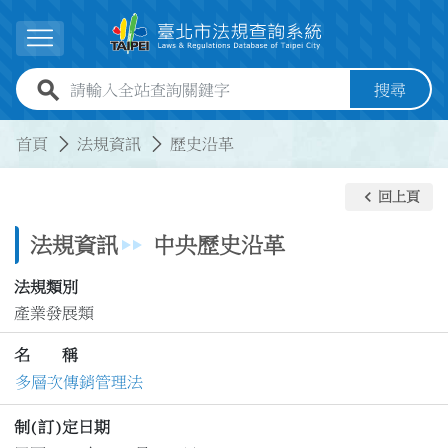
跳到主要內容
展開選單
全站查詢關鍵字欄位
搜尋
:::
:::
首頁
法規資訊
歷史沿革
keyboard_arrow_left
回上頁
法規資訊
中央歷史沿革
法規類別
產業發展類
名 稱
多層次傳銷管理法
制(訂)定日期