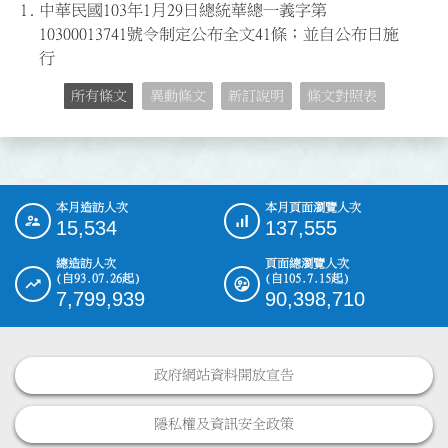
1.
中華民國103年1月29日總統華總一義字第
10300013741號令制定公布全文41條；並自公布日施
行
所有條文
異動條文
新訂說明
條文對照表
本月造訪人次
本月頁面瀏覽人次
:::
15,534
137,555
總造訪人次
頁面總瀏覽人次
(自93.07.26起)
(自105.7.15起)
7,799,939
90,398,710
政府網站資料開放宣告
隱私權及資訊安全政策