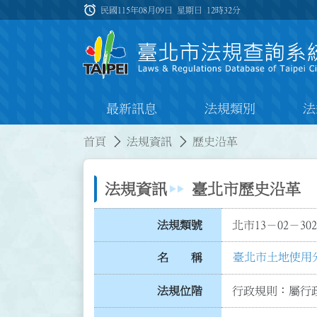
跳到主要內容
alarm
:::
民國115年08月09日 星期日
12時32分
最新訊息
法規類別
法
:::
:::
首頁
法規資訊
歷史沿革
法規資訊
臺北市歷史沿革
法規類號
北市13－02－302
臺北市土地使用
名 稱
法規位階
行政規則：屬行政