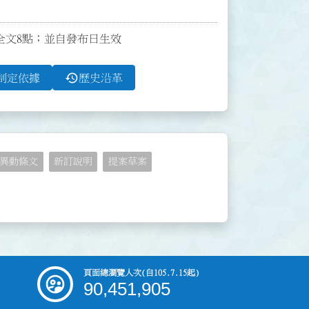
發布全文8點；並自發布日生效
history
制定依據
歷史沿革
異動條文
新訂說明
提案草案
頁面總瀏覽人次
(自105.7.15起)
90,451,905