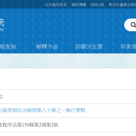
回法務局首頁
網站導覽
ENGLISH
都市計畫書法規
規查詢
解釋令函
訴願決定書
草案
2
分區管制自治條例第八十條之一執行要點
程序法第159條第2項第2款