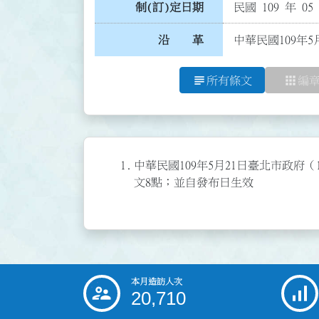
制(訂)定日期
民國 109 年 05
沿 革
中華民國109年5
subject
apps
所有條文
編
1.
中華民國109年5月21日臺北市政府（1
文8點；並自發布日生效
本月造訪人次
:::
20,710