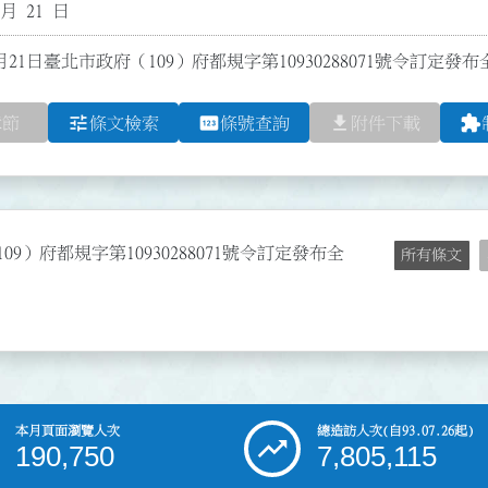
 月 21 日
月21日臺北市政府（109）府都規字第10930288071號令訂定
tune
pin
file_download
extension
章節
條文檢索
條號查詢
附件下載
09）府都規字第10930288071號令訂定發布全
所有條文
本月頁面瀏覽人次
總造訪人次
(自93.07.26起)
190,750
7,805,115