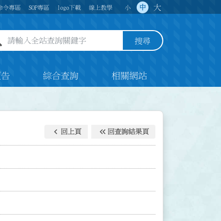
大
中
命令專區
SOP專區
logo下載
線上教學
小
全站查詢關鍵字欄位
搜尋
預告
綜合查詢
相關網站
keyboard_arrow_left
keyboard_double_arrow_left
回上頁
回查詢結果頁