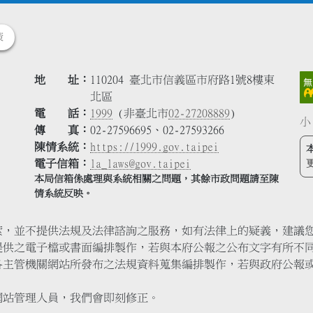
策
地 址
110204 臺北市信義區市府路1號8樓東
北區
電 話
1999
(非臺北市
02-27208889
)
小
傳 真
02-27596695、02-27593266
陳情系統
https://1999.gov.taipei
電子信箱
la_laws@gov.taipei
本局信箱係處理與系統相關之問題，其餘市政問題請至陳
情系統反映。
索，並不提供法規及法律諮詢之服務，如有法律上的疑義，建議
提供之電子檔或書面編排製作，若與本府公報之公布文字有所不
各主管機關網站所發布之法規資料蒐集編排製作，若與政府公報
網站管理人員，我們會即刻修正。