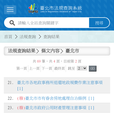
跳到主要內容
展開選單
全站查詢關鍵字欄位
搜尋
:::
:::
首頁
法規查詢
查詢結果
法規查詢結果
條文內容
臺北市
共
69
筆，共
4
頁，目前第
2
頁
跳頁選單
第一頁
上一頁
下一頁
最終頁
跳至
GO
21.
臺北市各地政事務所退還地政規費作業注意事項
[1]
22.
(廢)
臺北市市有眷舍房地處理自治條例 [1]
23.
(廢)
臺北市政府公用財產管理注意事項 [1]