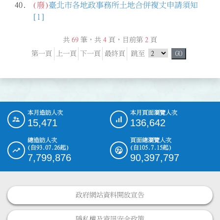
40.
(廢)
臺北市各地政事務所土地合併複丈申請須知
[1]
共
69
筆，共
4
頁，目前第
2
頁
跳頁選單
第一頁
上一頁
下一頁
最終頁
跳至
GO
本月造訪人次
本月頁面瀏覽人次
:::
15,471
136,642
總造訪人次
頁面總瀏覽人次
(自93.07.26起)
(自105.7.15起)
7,799,876
90,397,797
政府網站資料開放宣告
隱私權及資訊安全政策