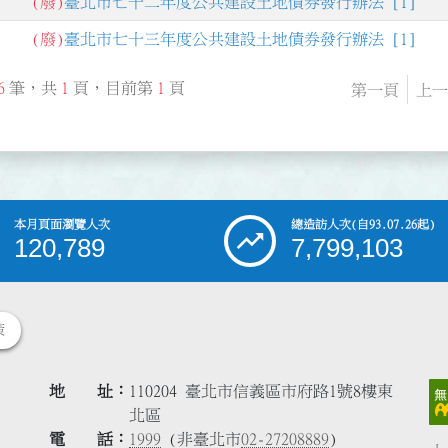
.
(廢)
臺北市七十二年度公共建設土地債券發行辦法 [1]
.
(廢)
臺北市七十三年度公共建設土地債券發行辦法 [1]
6
筆，共
1
頁，目前第
1
頁
第一頁
上一
本月頁面瀏覽人次
總造訪人次
(自93.07.26起)
120,789
7,799,103
策
地 址
110204 臺北市信義區市府路1號8樓東
北區
電 話
1999
(非臺北市
02-27208889
)