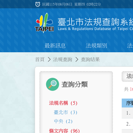
跳到主要內容
alarm
:::
民國115年08月06日 星期四
02時22分
最新訊息
法規類別
法
:::
:::
首頁
法規查詢
查詢結果
法
查詢分類
共
1
法規名稱 (5)
序
臺北市 (3)
1.
中央 (2)
2.
條文內容 (96)