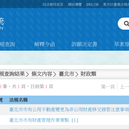
回法務局首頁
網站導覽
ENGLISH
都市計畫書法規
規查詢
解釋令函
訴願決定書
草案
規查詢結果
條文內容
臺北市
財政類
6
筆，共
1
頁，目前第
1
頁
第一頁
上一
號
法規名稱
臺北市市有公用不動產變更為非公用財產移交接管注意事項 
臺北市市有財產管理作業要點 [1]