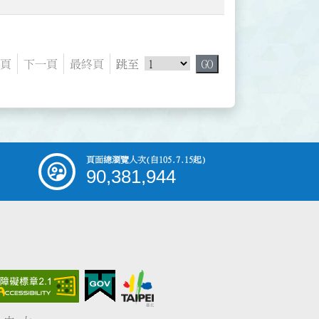
跳頁選單
頁
下一頁
最終頁
跳至
GO
頁面總瀏覽人次
(自105.7.15起)
90,381,944