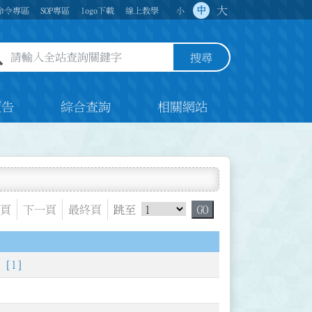
大
中
命令專區
SOP專區
logo下載
線上教學
小
全站查詢關鍵字欄位
搜尋
預告
綜合查詢
相關網站
跳頁選單
頁
下一頁
最終頁
跳至
GO
[1]