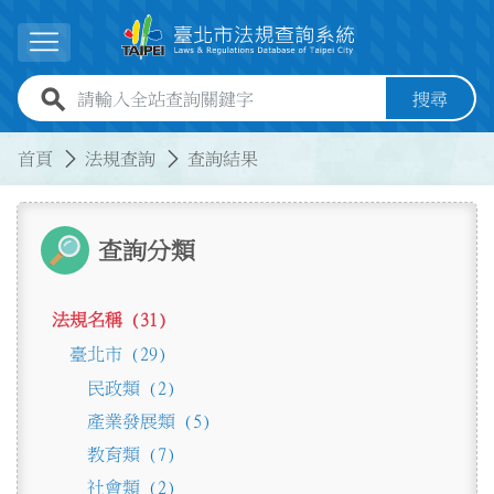
跳到主要內容
展開選單
全站查詢關鍵字欄位
搜尋
:::
:::
首頁
法規查詢
查詢結果
查詢分類
法規名稱 (31)
臺北市 (29)
民政類 (2)
產業發展類 (5)
教育類 (7)
社會類 (2)