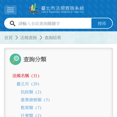
跳到主要內容
展開選單
全站查詢關鍵字欄位
搜尋
:::
:::
首頁
法規查詢
查詢結果
查詢分類
法規名稱 (31)
臺北市 (29)
民政類 (2)
產業發展類 (5)
教育類 (7)
社會類 (2)