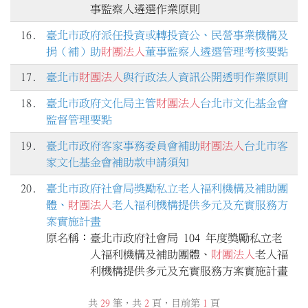
16.
臺北市政府派任投資或轉投資公、民營事業機構及
捐（補）助
財團法人
董事監察人遴選管理考核要點
17.
臺北市
財團法人
與行政法人資訊公開透明作業原則
18.
臺北市政府文化局主管
財團法人
台北市文化基金會
監督管理要點
19.
臺北市政府客家事務委員會補助
財團法人
台北市客
家文化基金會補助款申請須知
20.
臺北市政府社會局獎勵私立老人福利機構及補助團
體、
財團法人
老人福利機構提供多元及充實服務方
案實施計畫
原名稱：臺北市政府社會局 104 年度獎勵私立老
人福利機構及補助團體、
財團法人
老人福
共
29
筆，共
2
頁，目前第
1
頁