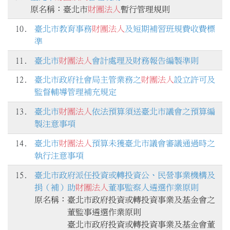
原名稱：臺北市
財團法人
暫行管理規則
10.
臺北市教育事務
財團法人
及短期補習班規費收費標
準
11.
臺北市
財團法人
會計處理及財務報告編製準則
12.
臺北市政府社會局主管業務之
財團法人
設立許可及
監督輔導管理補充規定
13.
臺北市
財團法人
依法預算須送臺北市議會之預算編
製注意事項
14.
臺北市
財團法人
預算未獲臺北市議會審議通過時之
執行注意事項
15.
臺北市政府派任投資或轉投資公、民營事業機構及
捐（補）助
財團法人
董事監察人遴選作業原則
原名稱：臺北市政府投資或轉投資事業及基金會之
董監事遴選作業原則
臺北市政府投資或轉投資事業及基金會董