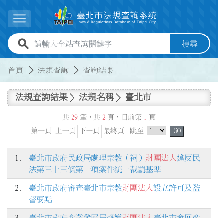
跳到主要內容
展開選單
全站查詢關鍵字欄位
搜尋
:::
:::
首頁
法規查詢
查詢結果
法規查詢結果
法規名稱
臺北市
共
29
筆，共
2
頁，目前第
1
頁
跳頁選單
第一頁
上一頁
下一頁
最終頁
跳至
GO
1.
臺北市政府民政局處理宗教（祠）
財團法人
違反民
法第三十三條第一項案件統一裁罰基準
2.
臺北市政府審查臺北市宗教
財團法人
設立許可及監
督要點
3.
臺北市政府產業發展局督導
財團法人
臺北市會展產