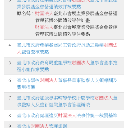
業發展基金會營運績效評核要點
原名稱：
財團法人
臺北市會展產業發展基金會營運
財團法人
臺北市會展產業發展基金會營運
4.
臺北市政府產業發展局主管政府捐助之農業
財團法
人
監督查核要點
5.
臺北市政府教育局重組學校
財團法人
董事會董事推
選小組作業要點
6.
臺北市學校
財團法人
董事長董事監察人支領報酬及
費用標準
7.
臺北市政府加派專案輔導學校所屬學校
財團法人
董
事監察人及重新組織董事會管理辦法
8.
臺北市政府處理違反
財團法人
法事件統一裁罰基準
9.
臺北市
財團法人
管理規則