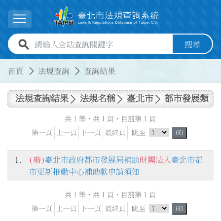
跳到主要內容
展開選單
全站查詢關鍵字欄位
搜尋
:::
:::
首頁
法規查詢
查詢結果
法規查詢結果
法規名稱
臺北市
都市發展類
共
1
筆，共
1
頁，目前第
1
頁
跳頁選單
第一頁
上一頁
下一頁
最終頁
跳至
GO
1.
(廢)
臺北市政府都市發展局補助
財團法人
臺北市都
市更新推動中心補助款申請須知
共
1
筆，共
1
頁，目前第
1
頁
跳頁選單
第一頁
上一頁
下一頁
最終頁
跳至
GO