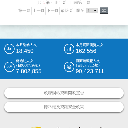
共
2
筆，共
1
頁，目前第
1
頁
跳頁選單
第一頁
上一頁
下一頁
最終頁
跳至
GO
本月造訪人次
本月頁面瀏覽人次
:::
18,450
162,556
總造訪人次
頁面總瀏覽人次
(自93.07.26起)
(自105.7.15起)
7,802,855
90,423,711
政府網站資料開放宣告
隱私權及資訊安全政策