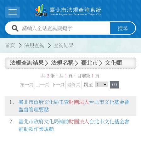
跳到主要內容
展開選單
全站查詢關鍵字欄位
搜尋
:::
:::
首頁
法規查詢
查詢結果
法規查詢結果
法規名稱
臺北市
文化類
共
2
筆，共
1
頁，目前第
1
頁
跳頁選單
第一頁
上一頁
下一頁
最終頁
跳至
GO
1.
臺北市政府文化局主管
財團法人
台北市文化基金會
監督管理要點
2.
臺北市政府文化局補助
財團法人
台北市文化基金會
補助款作業規範