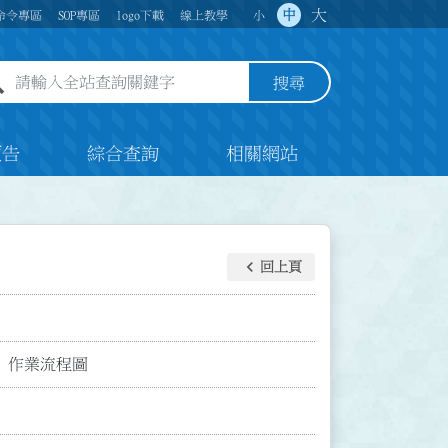
大
中
命令專區
SOP專區
logo下載
線上教學
小
全站查詢關鍵字欄位
搜尋
預告
綜合查詢
相關網站
keyboard_arrow_left
回上頁
」作業流程圖