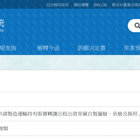
回法務局首頁
網站導覽
ENGLISH
都市計畫書法規
規查詢
解釋令函
訴願決定書
草案
申請製造運輸持有販賣轉讓出租出借寄藏自製獵槍、魚槍及換照
辦類