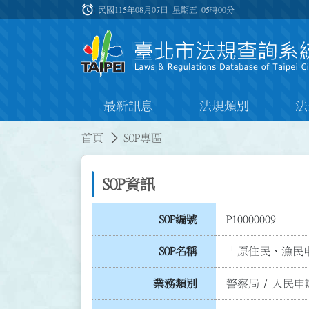
跳到主要內容
alarm
:::
民國115年08月07日 星期五
05時00分
最新訊息
法規類別
法
:::
:::
首頁
SOP專區
SOP資訊
SOP編號
P10000009
SOP名稱
「原住民、漁民
業務類別
警察局
/
人民申