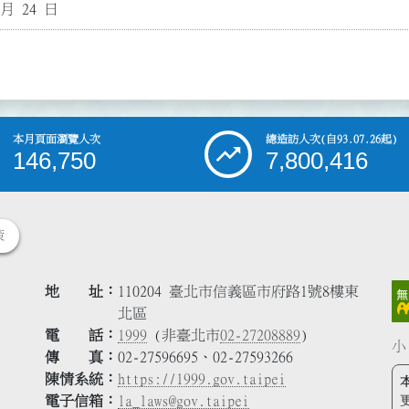
 月 24 日
本月頁面瀏覽人次
總造訪人次
(自93.07.26起)
146,750
7,800,416
策
地 址
110204 臺北市信義區市府路1號8樓東
北區
電 話
1999
(非臺北市
02-27208889
)
小
傳 真
02-27596695、02-27593266
陳情系統
https://1999.gov.taipei
電子信箱
la_laws@gov.taipei