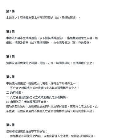
第 2 條
本辦法之主管機關為臺北市殯葬管理處（以下簡稱殯葬處）。
第 3 條
本辦法所稱市立殯葬設施（以下簡稱殯葬設施），指殯葬處經管之公墓、殯

儀館、禮廳及靈堂（以下簡稱禮廳）、火化場及骨灰（骸）存放設施。
第 4 條
殯葬設施提供使用之範圍、用途、方式、時間及限制，由殯葬處公告之。
第 5 條
申請使用殯儀館、禮廳或火化場者，應符合下列條件之一：

一  死亡者之親屬或生前以遺囑指定為其辦理喪葬事宜之人。

二  政府機關。

三  死亡者生前就養之公立或政府委託之安養機構。

四  自願為死亡者辦理喪葬事宜者。

前項第四款情形，應經殯葬處函詢戶政及警察機關，查無死亡者之配偶、直

系血親，或雖有親屬而不願為死亡者辦理喪葬事宜時，始得同意其申請。
第 6 條
使用殯葬設施者應遵守下列事項：

一  依殯葬處許可使用之內容，以善良管理人之注意，使用各項殯葬設施。
