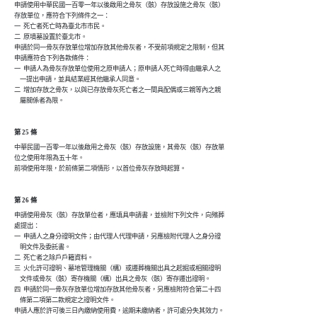
申請使用中華民國一百零一年以後啟用之骨灰（骸）存放設施之骨灰（骸）

存放單位，應符合下列條件之一：

一  死亡者死亡時為臺北市市民。

二  原墳墓設置於臺北市。

申請於同一骨灰存放單位增加存放其他骨灰者，不受前項規定之限制，但其

申請應符合下列各款條件：

一  申請人為骨灰存放單位使用之原申請人；原申請人死亡時得由繼承人之

    一提出申請，並具結業經其他繼承人同意。

二  增加存放之骨灰，以與已存放骨灰死亡者之一間具配偶或三親等內之親

    屬關係者為限。
第 25 條
中華民國一百零一年以後啟用之骨灰（骸）存放設施，其骨灰（骸）存放單

位之使用年限為五十年。

前項使用年限，於前條第二項情形，以首位骨灰存放時起算。
第 26 條
申請使用骨灰（骸）存放單位者，應填具申請書，並檢附下列文件，向殯葬

處提出：

一  申請人之身分證明文件；由代理人代理申請，另應檢附代理人之身分證

    明文件及委託書。

二  死亡者之除戶戶籍資料。

三  火化許可證明、墓地管理機關（構）或遷葬機關出具之起掘或相關證明

    文件或骨灰（骸）寄存機關（構）出具之骨灰（骸）寄存遷出證明。

四  申請於同一骨灰存放單位增加存放其他骨灰者，另應檢附符合第二十四

    條第二項第二款規定之證明文件。

申請人應於許可後三日內繳納使用費，逾期未繳納者，許可處分失其效力。