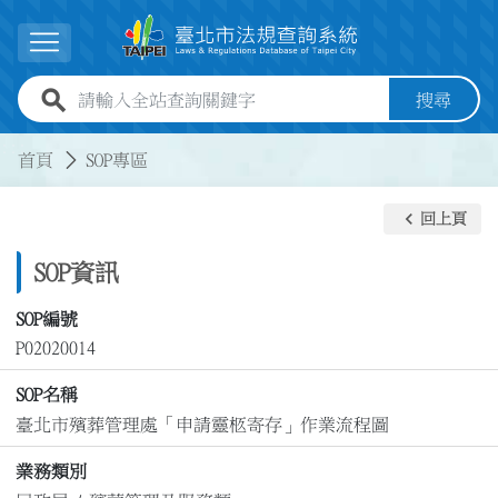
跳到主要內容
展開選單
全站查詢關鍵字欄位
搜尋
:::
:::
首頁
SOP專區
keyboard_arrow_left
回上頁
SOP資訊
SOP編號
P02020014
SOP名稱
臺北市殯葬管理處「申請靈柩寄存」作業流程圖
業務類別