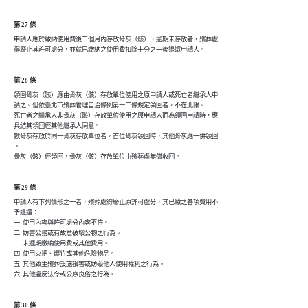
第 27 條
申請人應於繳納使用費後三個月內存放骨灰（骸），逾期未存放者，殯葬處

得廢止其許可處分，並就已繳納之使用費扣除十分之一後退還申請人。
第 28 條
領回骨灰（骸）應由骨灰（骸）存放單位使用之原申請人或死亡者繼承人申

請之。但依臺北市殯葬管理自治條例第十二條規定領回者，不在此限。

死亡者之繼承人非骨灰（骸）存放單位使用之原申請人而為領回申請時，應

具結其領回經其他繼承人同意。

數骨灰存放於同一骨灰存放單位者，首位骨灰領回時，其他骨灰應一併領回

。

骨灰（骸）經領回，骨灰（骸）存放單位由殯葬處無償收回。
第 29 條
申請人有下列情形之一者，殯葬處得廢止原許可處分，其已繳之各項費用不

予退還：

一  使用內容與許可處分內容不符。

二  妨害公務或有故意破壞公物之行為。

三  未遵期繳納使用費或其他費用。

四  使用火把、爆竹或其他危險物品。

五  其他致生殯葬設施損害或妨礙他人使用權利之行為。

六  其他違反法令或公序良俗之行為。
第 30 條