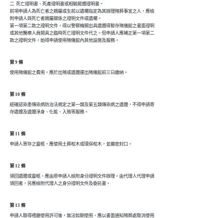
二  死亡證明書、死產證明書或相驗屍體證明書。

前項申請人為死亡者之親屬或生前以遺囑指定為其辦理殯葬事宜之人，應檢

附申請人與死亡者親屬關係之證明文件或遺囑。

第一項第二款之證明文件，得以警察機關出具遺體得暫存殯儀館之書面證明

或其他醫療人員開具之臨時死亡證明文件代之。但申請人應補正第一項第二

款之證明文件，始得申請使用殯儀館內其他設施及服務。
第 9 條
使用殯儀館之費用，應於出殯或遺體運出殯儀館前三日繳納。
第 10 條
經確認染患傳染病防治法規定之第一類及第五類傳染病之遺體，不得申請寄

存遺體及遺體淨身、化粧、入殮等服務。
第 11 條
申請人寄存之靈柩，應使用土葬棺木或環保棺木，並嚴密封口。
第 12 條
領回遺體或靈柩，應由原申請人檢附身分證明文件辦理。由代理人代理申請

領回者，另應檢附代理人之身分證明文件及委託書。
第 13 條
申請人取得禮廳使用許可後，無法如期使用，應以書面通知殯葬處取消使用
