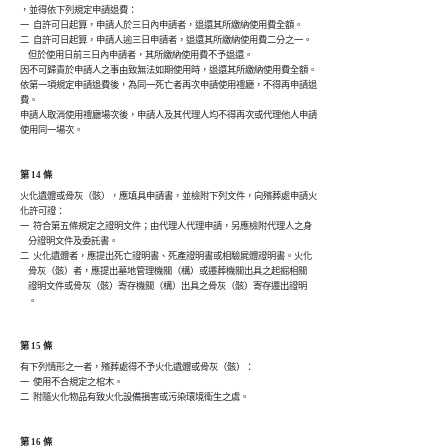
，並得依下列規定申請退費：

一  自許可日起算，申請人於三日內申請者，退還其所繳納使用費全額。

二  自許可日起算，申請人逾三日申請者，退還其所繳納使用費二分之一。

    但於使用日前三日內申請者，其所繳納使用費不予退還。

因不可歸責於申請人之事由致無法如期使用時，退還其所繳納使用費全額。

依第一項規定申請退費後，為同一死亡者再次申請使用禮廳，不得再申請退

費。

申請人取消使用禮廳場次後，申請人及其代理人均不得再次或代理他人申請

使用同一場次。
第 14 條
火化遺體或骨灰（骸），應填具申請書，並檢附下列文件，向殯葬處申請火

化許可證：

一  符合第五條規定之證明文件；由代理人代理申請，另應檢附代理人之身

    分證明文件及委託書。

二  火化遺體者，應提出死亡證明書、死產證明書或相驗屍體證明書。火化

    骨灰（骸）者，應提出墓地管理機關（構）或遷葬機關出具之起掘相關

    證明文件或骨灰（骸）寄存機關（構）出具之骨灰（骸）寄存遷出證明

    。
第 15 條
有下列情形之一者，殯葬處得不予火化遺體或骨灰（骸）：

一  使用不合規定之棺木。

二  附隨火化物品有致火化設備損害或污染環境衛生之虞。
第 16 條