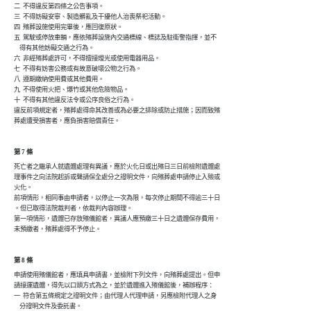
二  不得違反第四條之公告事項。

三  不得妨礙安寧、製造髒亂及干擾他人治喪祭祀活動。

四  殯葬設施使用完畢後，應回復原狀。

五  駕駛或停放車輛，應依殯葬設施內交通標線、標誌及駐衛警指揮，並不

    得有其他妨礙交通之行為。

六  非經殯葬處許可，不得擅接燈光或使用電器用品。

七  不得有妨害公務或有故意破壞公物之行為。

八  遵期繳納使用費或其他費用。

九  不得使用火把、爆竹或其他危險物品。

十  不得有其他違反法令或公序良俗之行為。

違反前項規定者，殯葬處得命其改善或為必要之排除或防止措施；因而致殯

葬處遭受損害者，應負損害賠償責任。
第 7 條
死亡者之繼承人就遺體處理有異議，應於火化日或出殯日三日前檢附遺體處

理事件之向法院起訴或聲請保全處分之證明文件，向殯葬處申請停止入殮或

火化。

前項情形，相同事由申請者，以停止一次為限，每次停止期間不得逾三十日

。但已取得法院裁判者，依裁判內容辦理。

第一項情形，遺體已存放殯儀館者，異議人應預繳三十日之遺體保存費用，

未預繳者，殯葬處得不予停止。
第 8 條
申請使用殯儀館者，應填具申請書，並檢附下列文件，向殯葬處提出。但申

請接運遺體，得先以口頭方式為之，並於遺體進入殯儀館後，補辦程序：

一  符合第五條規定之證明文件；由代理人代理申請，另應檢附代理人之身

    分證明文件及委託書。
