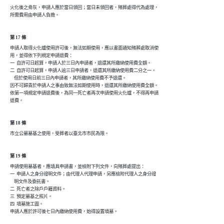
火化後之骨灰，申請人應於當日領回；當日未領回者，殯葬處得代為處理，

所需費用由申請人負擔。
第 17 條
申請人取得火化爐使用許可後，無法如期使用，應以書面通知殯葬處取消使

用，並得依下列規定申請退費：

一  自許可日起算，申請人於三日內申請者，退還其所繳納使用費全額。

二  自許可日起算，申請人逾三日申請者，退還其所繳納使用費二分之一。

    但於使用日前三日內申請者，其所繳納使用費不予退還。

因不可歸責於申請人之事由致無法如期使用時，退還其所繳納使用費全額。

依第一項規定申請退費後，為同一死亡者再次申請使用火化爐，不得再申請

退費。
第 18 條
市立公墓墓基之使用，受葬者以臺北市市民為限。
第 19 條
申請使用墓基者，應填具申請書，並檢附下列文件，向殯葬處提出：

一  申請人之身分證明文件；由代理人代理申請，另應檢附代理人之身分證

    明文件及委託書。

二  死亡者之除戶戶籍資料。

三  預定墓基之照片。

四  墳墓施工圖。

申請人應於許可後七日內繳納使用費，始得設置墳墓。