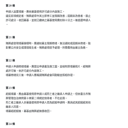
第 20 條
申請人設置墳墓，應依墓基使用許可處分內容施工。

違反前項規定者，殯葬處得令其立即停工並限期改善；屆期未改善者，廢止

許可處分，收回墓基，並就已繳納之墓基使用費扣除十分之一後退還申請人

。
第 21 條
殯葬處發現墳墓損壞時，應通知墓主限期修繕，無法通知或屆期未修繕，致

影響公共安全或環境衛生者，殯葬處得逕予處理，所需費用由墓主負擔。
第 22 條
申請人申請修繕墳墓，應提出申請書及施工圖，並檢附原墳墓照片，經殯葬

處許可後，依許可處分內容施工。

墳墓修繕完工後，申請人應報請殯葬處會同勘驗並照相存證。
第 23 條
起掘墳墓，應由墓基使用原申請人或死亡者之繼承人申請之。但依臺北市殯

葬管理自治條例第十條第二項規定撿骨者，不在此限。

死亡者之繼承人非墓基使用原申請人而為起掘申請時，應具結其起掘經其他

繼承人同意。

墳墓經起掘後，墓基由殯葬處無償收回。
第 24 條