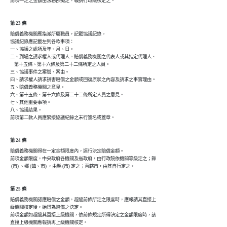
前項一定之金額由法務部擬定，報請行政院核定之。
第 23 條
賠償義務機關應指派所屬職員，記載協議紀錄。

協議紀錄應記載左列各款事項：

一、協議之處所及年、月、日。

二、到場之請求權人或代理人。賠償義務機關之代表人或其指定代理人、

    第十五條、第十六條及第二十二條所定之人員。

三、協議事件之案號、案由。

四、請求權人請求損害賠償之金額或回復原狀之內容及請求之事實理由。

五、賠償義務機關之意見。

六、第十五條、第十六條及第二十二條所定人員之意見。

七、其他重要事項。

八、協議結果。

前項第二款人員應緊接協議紀錄之末行簽名或蓋章。
第 24 條
賠償義務機關得在一定金額限度內，逕行決定賠償金額。

前項金額限度，中央政府各機關及省政府，由行政院依機關等級定之；縣

 (市) 、鄉 (鎮、市) ，由縣 (市) 定之；直轄市，由其自行定之。
第 25 條
賠償義務機關認應賠償之金額，超過前條所定之限度時，應報請其直接上

級機關核定後，始得為賠償之決定。

前項金額如超過其直接上級機關，依前條規定所得決定之金額限度時，該

直接上級機關應報請再上級機關核定。
