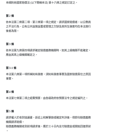
第 2 條
依本法第二條第二項、第三條第一項之規定，請求國家賠償者，以公務員

之不法行為、公有公共設施設置或管理之欠缺及其所生損害均在本法施行

第 3 條
依本法第九條第四項請求確定賠償義務機關時，如其上級機關不能確定，

第 3-1 條
本法第八條第一項所稱知有損害，須知有損害事實及國家賠償責任之原因

事實。
第 4 條
第 5 條
請求權人於收到協議書、訴訟上和解筆錄或確定判決後，得即向賠償義務

機關請求賠償。

賠償義務機關收到前項請求後，應於三十日內支付賠償金或開始回復原狀

。
