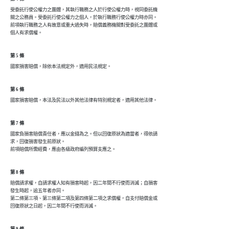
受委託行使公權力之團體，其執行職務之人於行使公權力時，視同委託機

關之公務員。受委託行使公權力之個人，於執行職務行使公權力時亦同。

前項執行職務之人有故意或重大過失時，賠償義務機關對受委託之團體或

第 5 條
第 6 條
第 7 條
國家負損害賠償責任者，應以金錢為之。但以回復原狀為適當者，得依請

求，回復損害發生前原狀。

第 8 條
賠償請求權，自請求權人知有損害時起，因二年間不行使而消滅；自損害

發生時起，逾五年者亦同。

第二條第三項、第三條第二項及第四條第二項之求償權，自支付賠償金或

第 9 條