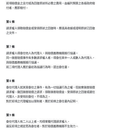
前項賠償金之支付或為回復原狀所必需之費用，由編列預算之各級政府撥

第 6 條
請求權人領取賠償金或受領原狀之回復時，應填具收據或證明原狀已回復

第 7 條
請求權人得委任他人為代理人，與賠償義務機關進行協議。

同一損害賠償事件有多數請求權人者，得委任其中一人或數人為代理人，

與賠償義務機關進行協議。

第 8 條
委任代理人就其受委任之事件，有為一切協議行為之權，但拋棄損害賠償

請求權、撤回損害賠償之請求、領取損害賠償金、受領原狀之回復或選任

代理人，非受特別委任，不得為之。

第 9 條
委任代理人有二人以上者，均得單獨代理請求權人。
