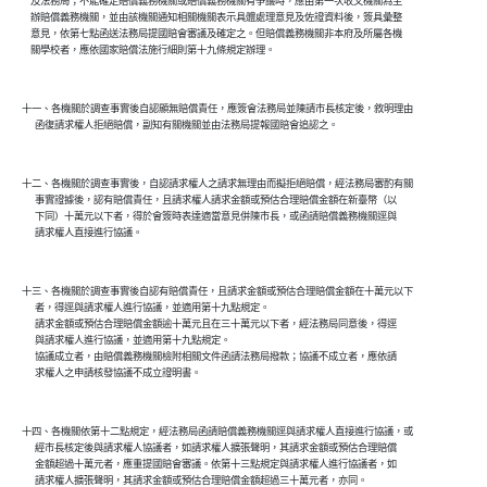
    及法務局；不能確定賠償義務機關或賠償義務機關有爭議時，應由第一次收文機關為主

    辦賠償義務機關，並由該機關通知相關機關表示具體處理意見及佐證資料後，簽具彙整

    意見，依第七點函送法務局提國賠會審議及確定之。但賠償義務機關非本府及所屬各機

十一、各機關於調查事實後自認顯無賠償責任，應簽會法務局並陳請市長核定後，敘明理由

十二、各機關於調查事實後，自認請求權人之請求無理由而擬拒絕賠償，經法務局審酌有關

      事實證據後，認有賠償責任，且請求權人請求金額或預估合理賠償金額在新臺幣（以

      下同）十萬元以下者，得於會簽時表達適當意見併陳市長，或函請賠償義務機關逕與

十三、各機關於調查事實後自認有賠償責任，且請求金額或預估合理賠償金額在十萬元以下

      者，得逕與請求權人進行協議，並適用第十九點規定。

      請求金額或預估合理賠償金額逾十萬元且在三十萬元以下者，經法務局同意後，得逕

      與請求權人進行協議，並適用第十九點規定。

      協議成立者，由賠償義務機關檢附相關文件函請法務局撥款；協議不成立者，應依請

十四、各機關依第十二點規定，經法務局函請賠償義務機關逕與請求權人直接進行協議，或

      經市長核定後與請求權人協議者，如請求權人擴張聲明，其請求金額或預估合理賠償

      金額超過十萬元者，應重提國賠會審議。依第十三點規定與請求權人進行協議者，如
