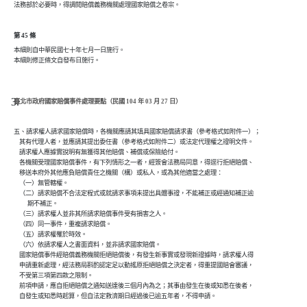
第 45 條
本細則自中華民國七十年七月一日施行。

本細則修正條文自發布日施行。
臺北市政府國家賠償事件處理要點（民國 104 年 03 月 27 日）
五、請求權人請求國家賠償時，各機關應請其填具國家賠償請求書（參考格式如附件一）；

    其有代理人者，並應請其提出委任書（參考格式如附件二）或法定代理權之證明文件。

    請求權人應據實說明有無獲得其他賠償、補償或保險給付。

    各機關受理國家賠償事件，有下列情形之一者，經簽會法務局同意，得逕行拒絕賠償、

    移送本府外其他應負賠償責任之機關（構）或私人，或為其他適當之處理：

    （一）無管轄權。

    （二）請求賠償不合法定程式或就請求事項未提出具體事證，不能補正或經通知補正逾

          期不補正。

    （三）請求權人並非其所請求賠償事件受有損害之人。

    （四）同一事件，重複請求賠償。

    （五）請求權罹於時效。

    （六）依請求權人之書面資料，並非請求國家賠償。

    國家賠償事件經賠償義務機關拒絕賠償後，有發生新事實或發現新證據時，請求權人得

    申請重新處理，經法務局斟酌認定足以動搖原拒絕賠償之決定者，得重提國賠會審議，

    不受第三項第四款之限制。

    前項申請，應自拒絕賠償之通知送達後三個月內為之；其事由發生在後或知悉在後者，
