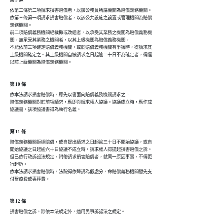
依第二條第二項請求損害賠償者，以該公務員所屬機關為賠償義務機關。

依第三條第一項請求損害賠償者，以該公共設施之設置或管理機關為賠償

義務機關。

前二項賠償義務機關經裁撤或改組者，以承受其業務之機關為賠償義務機

關。無承受其業務之機關者，以其上級機關為賠償義務機關。

不能依前三項確定賠償義務機關，或於賠償義務機關有爭議時，得請求其

上級機關確定之。其上級機關自被請求之日起逾二十日不為確定者，得逕

第 10 條
依本法請求損害賠償時，應先以書面向賠償義務機關請求之。

賠償義務機關對於前項請求，應即與請求權人協議。協議成立時，應作成

第 11 條
賠償義務機關拒絕賠償，或自提出請求之日起逾三十日不開始協議，或自

開始協議之日起逾六十日協議不成立時，請求權人得提起損害賠償之訴。

但已依行政訴訟法規定，附帶請求損害賠償者，就同一原因事實，不得更

行起訴。

依本法請求損害賠償時，法院得依聲請為假處分，命賠償義務機關暫先支

付醫療費或喪葬費。
第 12 條