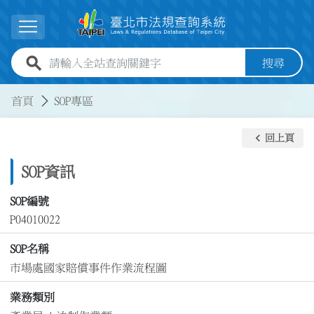
跳到主要內容
展開選單
全站查詢關鍵字欄位
搜尋
:::
:::
首頁
SOP專區
keyboard_arrow_left
回上頁
SOP資訊
SOP編號
P04010022
SOP名稱
市場處國家賠償事件作業流程圖
業務類別