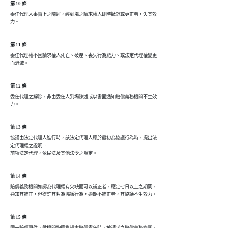
第 10 條
委任代理人事實上之陳述，經到場之請求權人即時撤銷或更正者，失其效

第 11 條
委任代理權不因請求權人死亡、破產、喪失行為能力、或法定代理權變更

第 12 條
委任代理之解除，非由委任人到場陳述或以書面通知賠償義務機關不生效

力。
第 13 條
協議由法定代理人進行時，該法定代理人應於最初為協議行為時，提出法

定代理權之證明。

第 14 條
賠償義務機關如認為代理權有欠缺而可以補正者，應定七日以上之期間，

第 15 條
同一賠償事件，數機關均應負損害賠償責任時，被請求之賠償義務機關，
