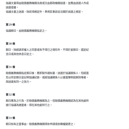
協議文書得由賠償義務機關派員或交由郵政機關送達，並應由送達人作成

送達證書。

協議文書之送達，除前項規定外，準用民事訴訟法關於送達之規定。
第 29 條
第 30 條
期日，除經請求權人之同意或有不得已之情形外，不得於星期日、國定紀

第 31 條
賠償義務機關指定期日後，應即製作通知書，送達於協議關係人。但經面

告以所定期日並記明協議紀錄，或經協議關係人以書面陳明屆期到場者，

第 32 條
期日應為之行為，於賠償義務機關為之。但賠償義務機關認為在其他處所

第 33 條