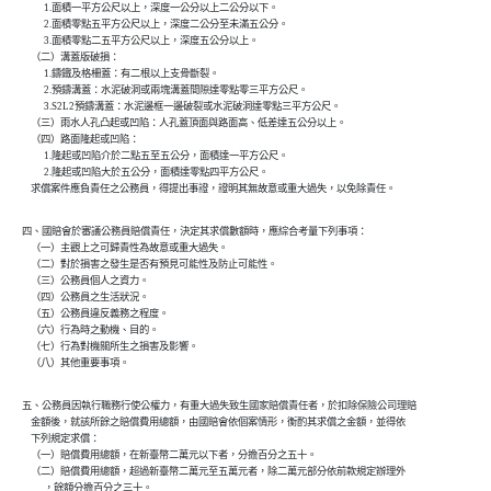
          1.面積一平方公尺以上，深度一公分以上二公分以下。

          2.面積零點五平方公尺以上，深度二公分至未滿五公分。

          3.面積零點二五平方公尺以上，深度五公分以上。

    （二）溝蓋版破損：

          1.鑄鐵及格柵蓋：有二根以上支骨斷裂。

          2.預鑄溝蓋：水泥破洞或兩塊溝蓋間隙達零點零三平方公尺。

          3.S2L2預鑄溝蓋：水泥邊框一邊破裂或水泥破洞達零點三平方公尺。

    （三）雨水人孔凸起或凹陷：人孔蓋頂面與路面高、低差達五公分以上。

    （四）路面隆起或凹陷：

          1.隆起或凹陷介於二點五至五公分，面積達一平方公尺。

          2.隆起或凹陷大於五公分，面積達零點四平方公尺。

    求償案件應負責任之公務員，得提出事證，證明其無故意或重大過失，以免除責任。
四、國賠會於審議公務員賠償責任，決定其求償數額時，應綜合考量下列事項：

    （一）主觀上之可歸責性為故意或重大過失。

    （二）對於損害之發生是否有預見可能性及防止可能性。

    （三）公務員個人之資力。

    （四）公務員之生活狀況。

    （五）公務員違反義務之程度。

    （六）行為時之動機、目的。

    （七）行為對機關所生之損害及影響。

    （八）其他重要事項。
五、公務員因執行職務行使公權力，有重大過失致生國家賠償責任者，於扣除保險公司理賠

    金額後，就該所餘之賠償費用總額，由國賠會依個案情形，衡酌其求償之金額，並得依

    下列規定求償：

    （一）賠償費用總額，在新臺幣二萬元以下者，分擔百分之五十。

    （二）賠償費用總額，超過新臺幣二萬元至五萬元者，除二萬元部分依前款規定辦理外

          ，餘額分擔百分之三十。
