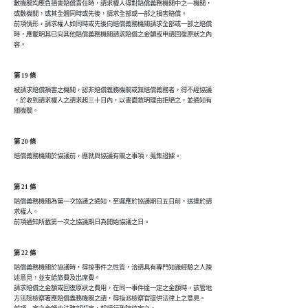
數機關均應負損害賠償責任時，請求權人得對賠償義務機關中之一機關，

或數機關，或其全體同時或先後，請求全部或一部之損害賠償。

前項情形，請求權人如同時或先後向賠償義務機關請求全部或一部之賠償

時，應載明其已向其他賠償義務機關請求賠償之金額或申請回復原狀之內

第 19 條
被請求賠償損害之機關，認非賠償義務機關或無賠償義務者，得不經協議

，於收到請求權人之請求起三十日內，以書面敘明理由拒絕之，並通知有

關機關。
第 20 條
第 21 條
賠償義務機關為第一次協議之通知，至遲應於協議期日五日前，送達於請

求權人。

第 22 條
賠償義務機關於協議時，得按事件之性質，洽請具有專門知識經驗之人陳

述意見，並支給旅費及出席費。

請求賠償之金額或回復原狀之費用，在同一事件達一定之金額時，該管地

方法院檢察署應賠償義務機關之請，得指派檢察官提供法律上之意見。
