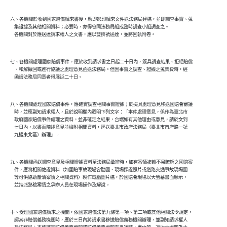
六、各機關於收到國家賠償請求書後，應即影印請求文件送法務局建檔，並即調查事實、蒐

    集證據及其他相關資料；必要時，亦得會同法務局組成臨時調查小組調查之。

七、各機關處理國家賠償事件，應於收到請求書之日起二十日內，簽具調查結果、拒絕賠償

    、和解撤回或進行協議之處理意見函送法務局。但因事實之調查、證據之蒐集費時，經

八、各機關處理國家賠償事件，應確實調查相關事實證據；於擬具處理意見移送國賠會審議

    時，並應副知請求權人，且於說明欄內載明下列文字：「本件處理意見，係作為臺北市

    政府國家賠償事件處理之資料，並非確定之結果，台端如有其他理由或意見，請於文到

    七日內，以書面陳述意見並檢附相關資料，逕送臺北市政府法務局（臺北市市府路一號

九、各機關函送調查意見及相關證據資料至法務局彙辦時，如有案情複雜不易瞭解之國賠案

    件，應將相關佐證資料（如國賠事故現場會勘圖、現場採證照片或道路交通事故現場圖

    等可供協助釐清案情之相關資料）製作電腦圖片檔，於國賠會現場以大螢幕畫面顯示，

十、受理國家賠償請求之機關，依國家賠償法第九條第一項、第二項或其他相關法令規定，

    認其非賠償義務機關時，應於三日內將請求書移送賠償義務機關辦理，並副知請求權人
