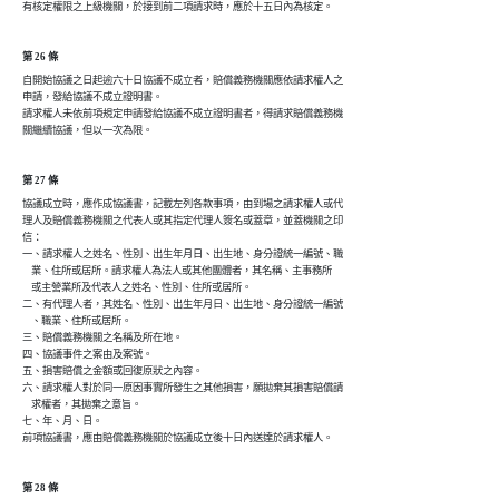
第 26 條
自開始協議之日起逾六十日協議不成立者，賠償義務機關應依請求權人之

申請，發給協議不成立證明書。

請求權人未依前項規定申請發給協議不成立證明書者，得請求賠償義務機

第 27 條
協議成立時，應作成協議書，記載左列各款事項，由到場之請求權人或代

理人及賠償義務機關之代表人或其指定代理人簽名或蓋章，並蓋機關之印

信：

一、請求權人之姓名、性別、出生年月日、出生地、身分證統一編號、職

    業、住所或居所。請求權人為法人或其他團體者，其名稱、主事務所

    或主營業所及代表人之姓名、性別、住所或居所。

二、有代理人者，其姓名、性別、出生年月日、出生地、身分證統一編號

    、職業、住所或居所。

三、賠償義務機關之名稱及所在地。

四、協議事件之案由及案號。

五、損害賠償之金額或回復原狀之內容。

六、請求權人對於同一原因事實所發生之其他損害，願拋棄其損害賠償請

    求權者，其拋棄之意旨。

七、年、月、日。

前項協議書，應由賠償義務機關於協議成立後十日內送達於請求權人。
第 28 條