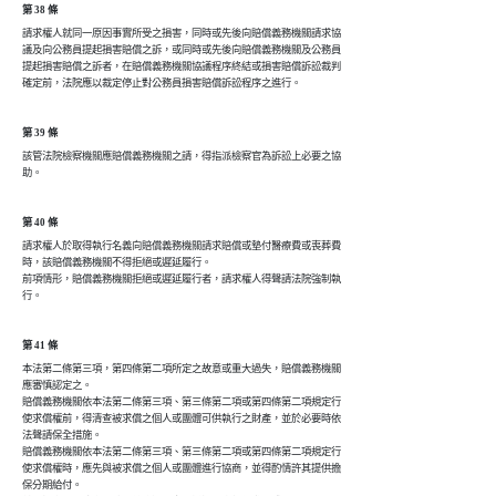
第 38 條
請求權人就同一原因事實所受之損害，同時或先後向賠償義務機關請求協

議及向公務員提起損害賠償之訴，或同時或先後向賠償義務機關及公務員

提起損害賠償之訴者，在賠償義務機關協議程序終結或損害賠償訴訟裁判

第 39 條
該管法院檢察機關應賠償義務機關之請，得指派檢察官為訴訟上必要之協

第 40 條
請求權人於取得執行名義向賠償義務機關請求賠償或墊付醫療費或喪葬費

時，該賠償義務機關不得拒絕或遲延履行。

前項情形，賠償義務機關拒絕或遲延履行者，請求權人得聲請法院強制執

第 41 條
本法第二條第三項，第四條第二項所定之故意或重大過失，賠償義務機關

應審慎認定之。

賠償義務機關依本法第二條第三項、第三條第二項或第四條第二項規定行

使求償權前，得清查被求償之個人或團體可供執行之財產，並於必要時依

法聲請保全措施。

賠償義務機關依本法第二條第三項、第三條第二項或第四條第二項規定行

使求償權時，應先與被求償之個人或團體進行協商，並得酌情許其提供擔

保分期給付。
