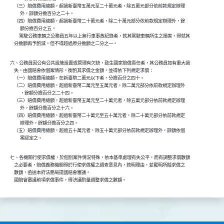
    （三）賠償費用總額，超過新臺幣五萬元至二十萬元者，除五萬元部分依前款規定辦理

          外，餘額分擔百分之二十。

    （四）賠償費用總額，超過新臺幣二十萬元者，除二十萬元部分依前款規定辦理外，餘

          額分擔百分之五。

　　駕駛公務車輛之公務員五年以上無行車事故紀錄者，就其駕駛車輛所生之損害，得就其

    分擔額再予酌減。但不得超過原分擔額之二分之一。
六、公務員因公有公共設施設置或管理有欠缺，致生國家賠償責任者，其公務員如有重大過

    失，由國賠會依個案情形，衡酌其求償之金額，並得依下列規定求償：

    （一）賠償費用總額，在新臺幣二萬元以下者，分擔百分之四十。

    （二）賠償費用總額，超過新臺幣二萬元至五萬元者，除二萬元部分依前款規定辦理外

          ，餘額分擔百分之二十四。

    （三）賠償費用總額，超過新臺幣五萬元至二十萬元者，除五萬元部分依前款規定辦理

          外，餘額分擔百分之十六。

    （四）賠償費用總額，超過新臺幣二十萬元至五十萬元者，除二十萬元部分依前款規定

          辦理外，餘額分擔百分之四。

    （五）賠償費用總額，超過五十萬元者，除五十萬元部分依前款規定辦理外，餘額依個

          案認定之。
七、各機關行使求償權，於個別案件情況特殊，依本基準處理有失公平，而有調整求償數額

    之必要者，賠償義務機關得於行使求償權之調查意見內，敘明理由，並載明所擬求償之

    數額，函送本府法務局提國賠會審議。

    國賠會審議前項求償事件，得決議酌量調整求償之數額。