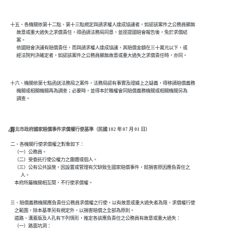
十五、各機關依第十二點、第十三點規定與請求權人達成協議者，如認該案件之公務員顯無

      故意或重大過失之求償責任，得函請法務局同意，並逕提國賠會報告後，免於求償結

      案。

      依國賠會決議有賠償責任，而與請求權人達成協議，其賠償金額在三十萬元以下，或

十六、機關依第七點函送法務局之案件，法務局認有事實及證據上之疑義，得移請賠償義務

      機關或相關機關再為調查；必要時，並得本於職權會同賠償義務機關或相關機關另為

臺北市政府國家賠償事件求償權行使基準（民國 102 年 07 月 01 日）
二、各機關行使求償權之對象如下：

    （一）公務員。

    （二）受委託行使公權力之團體或個人。

    （三）公有公共設施，因設置或管理有欠缺致生國家賠償事件，就損害原因應負責任之

          人。

    本府所屬機關相互間，不行使求償權。
三、賠償義務機關應負責任公務員求償權之行使，以有故意或重大過失者為限，求償權行使

    之範圍，除本基準另有規定外，以損害賠償之全部為原則。

    道路、溝蓋版及人孔有下列情形，推定各該應負責任之公務員有故意或重大過失：

    （一）路面坑洞：
