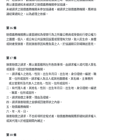
應以書面通知未被請求之賠償義務機關參加協議。

未被請求之賠償義務機關未參加協議者，被請求之賠償義務機關，應將協

第 16 條
賠償義務機關應以書面通知為侵害行為之所屬公務員或受委託行使公權力

之團體、個人，或公有公共設施因設置或管理有欠缺，致人民生命、身體

第 17 條
損害賠償之請求，應以書面載明左列各款事項，由請求權人或代理人簽名

或蓋章，提出於賠償義務機關。

一、請求權人之姓名、性別、出生年月日、出生地、身分證統一編號、職

    業、住所或居所。請求權人為法人或其他團體者，其名稱、主事務所

    或主營業所及代表人之姓名、性別、住所或居所。

二、有代理人者，其姓名、性別、出生年月日、出生地、身分證統一編號

    、職業、住所或居所。

三、請求賠償之事實、理由及證據。

四、請求損害賠償之金額或回復原狀之內容。

五、賠償義務機關。

六、年、月、日。

損害賠償之請求，不合前項所定程式者，賠償義務機關應即通知請求權人

第 18 條