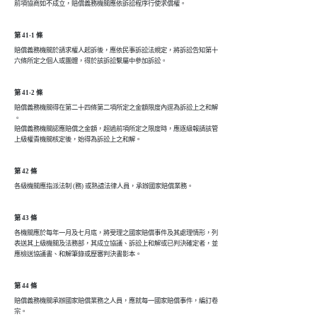
前項協商如不成立，賠償義務機關應依訴訟程序行使求償權。
第 41-1 條
賠償義務機關於請求權人起訴後，應依民事訴訟法規定，將訴訟告知第十

六條所定之個人或團體，得於該訴訟繫屬中參加訴訟。
第 41-2 條
賠償義務機關得在第二十四條第二項所定之金額限度內逕為訴訟上之和解

。

賠償義務機關認應賠償之金額，超過前項所定之限度時，應逐級報請該管

上級權責機關核定後，始得為訴訟上之和解。
第 42 條
第 43 條
各機關應於每年一月及七月底，將受理之國家賠償事件及其處理情形，列

表送其上級機關及法務部，其成立協議、訴訟上和解或已判決確定者，並

第 44 條
賠償義務機關承辦國家賠償業務之人員，應就每一國家賠償事件，編訂卷

宗。
