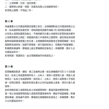
一、土地移轉、分割、設定負擔。

二、建築物之新建、增建、改建及採取土石或變更地形。

第 22 條
為維護重大公共建設興建及營運之安全，主辦機關對該公共建設毗鄰之公

有、私有建築物及廣告物，得商請當地直轄市或縣 (市) 政府勘定範圍，

公告禁止或限制建築及樹立，不適用都市計畫土地使用分區管制或非都市

土地使用管制之規定。其範圍內施工中或原有之建築物、廣告物及其他障

礙物有礙興建或營運之安全者，主辦機關得商請當地主管建築機關，依法

限期修改或拆除；屆期不辦理者，逕行強制拆除之。但應給予相當補償；

對補償有異議時，應報請上級主管機關核定後為之。其補償費，應計入公

共建設成本中。

第 23 條
民間機構為勘測、鑽探、施工及維修必要，經主辦機關許可於三十日前通

知公、私有土地或建築物所有人、占有人、使用人或管理人後，得進入或

使用公、私有土地或建築物，其所有人、占有人、使用人或管理人不得拒

絕。但情況緊急，遲延即有發生重大公共利益損害之虞者，得先行進入或

使用。

依前項規定進入或使用私有土地或建築物時，應會同當地警察到場。

第一項土地或建築物因進入或使用而遭受損失時，應給予相當補償；對補

償有異議，經協議不成時，應報請主辦機關核定後為之。其補償費，應計

入公共建設成本中。