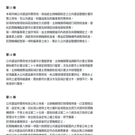
第 13 條
本章所稱公共建設所需用地，係指經主辦機關核定之公共建設整體計畫所

需之用地，含公共建設、附屬設施及附屬事業所需用地。

前項用地取得如採區段徵收方式辦理，主辦機關得報經行政院核准後，委

託民間機構擬定都市計畫草案及辦理區段徵收開發業務。

第一項附屬事業之容許項目，由主辦機關會同內政部及有關機關定之。附

屬事業之經營，須經其他有關機關核准者，應由民間機構申請取得核准。

民間機構經營第一項附屬事業之收入，應計入公共建設整體財務收入。
第 14 條
公共建設所需用地涉及都市計畫變更者，主辦機關應協調都市計畫主管機

關依都市計畫法第二十七條規定辦理迅行變更；涉及非都市土地使用變更

者，主辦機關應協調區域計畫主管機關依區域計畫法令辦理變更。

前項屬重大公共建設案件所需用地，依法應辦理環境影響評估、實施水土

保持之處理與維護者，應依都市計畫法令及區域計畫法令，辦理平行、聯

席或併行審查。
第 15 條
公共建設所需用地為公有土地者，主辦機關得於辦理撥用後，訂定期限出

租、設定地上權、信託或以使用土地之權利金或租金出資方式提供民間機

構使用，不受土地法第二十五條、國有財產法第二十八條及地方政府公產

管理法令之限制。其出租及設定地上權之租金，得予優惠。

前項租金優惠辦法，由內政部會同主管機關定之。

民間機構依第八條第一項第六款開發公共建設用地範圍內之零星公有土地

，經公共建設目的事業主管機關核定符合政策需要者，得由出售公地機關
