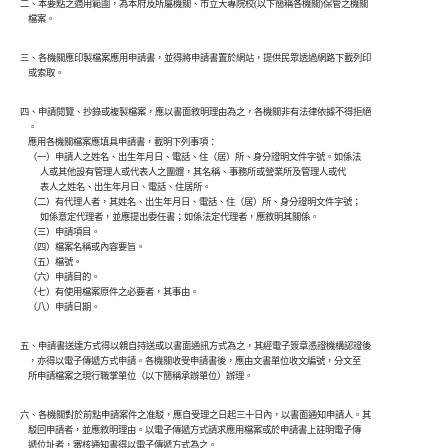
二、本要點之適用範圍，為本府及所屬機關、市立大專院校(以下簡稱各機關)保管之機關

    檔案。
三、各機關應印製檔案應用申請書，並得將申請書置於網站，提供民眾透過網路下載列印

    或索取。
四、申請閱覽、抄錄或複製檔案，應以書面敘明理由為之，各機關非有法律依據不得拒絕

    。

    應用各機關檔案應填具申請書，載明下列事項：

    （一）申請人之姓名、出生年月日、電話、住（居）所、身分證明文件字號。如係法

          人或其他設有管理人或代表人之團體，其名稱、事務所或營業所及管理人或代

          表人之姓名、出生年月日、電話、住居所。

    （二）有代理人者，其姓名、出生年月日、電話、住（居）所、身分證明文件字號；

          如係意定代理者，並應提出委任書；如係法定代理者，應敘明其關係。

    （三）申請項目。

    （四）檔案名稱或內容要旨。

    （五）檔號。

    （六）申請目的。

    （七）有使用檔案原件之必要者，其事由。

    （八）申請日期。
五、申請書送達方式得以親自持送或以書面通訊方式為之，其經電子簽章憑證機構認證後

    ，亦得以電子傳遞方式申請。各機關收受申請書後，應由文書單位收文編號，分文至

    所申請檔案之現行職掌單位（以下簡稱承辦單位）辦理。
六、各機關對於前點申請案件之准駁，應自受理之日起三十日內，以書面通知申請人。其

    駁回申請者，並應敘明理由。以電子傳遞方式請求應用檔案或於申請書上註明電子傳

    遞位址者，審核通知書得以電子傳遞方式為之。