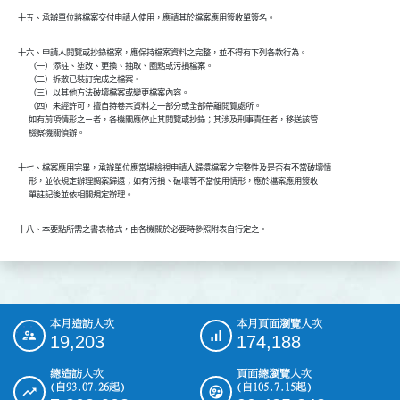
十五、承辦單位將檔案交付申請人使用，應請其於檔案應用簽收單簽名。
十六、申請人閱覽或抄錄檔案，應保持檔案資料之完整，並不得有下列各款行為。

      （一）添註、塗改、更換、抽取、圈點或污損檔案。

      （二）拆散已裝訂完成之檔案。

      （三）以其他方法破壞檔案或變更檔案內容。

      （四）未經許可，擅自持卷宗資料之一部分或全部帶離閱覽處所。

      如有前項情形之ㄧ者，各機關應停止其閱覽或抄錄；其涉及刑事責任者，移送該管

      檢察機關偵辦。
十七、檔案應用完畢，承辦單位應當場檢視申請人歸還檔案之完整性及是否有不當破壞情

      形，並依規定辦理調案歸還；如有污損、破壞等不當使用情形，應於檔案應用簽收

      單註記後並依相關規定辦理。
十八、本要點所需之書表格式，由各機關於必要時參照附表自行定之。
本月造訪人次
本月頁面瀏覽人次
:::
19,203
174,188
總造訪人次
頁面總瀏覽人次
(自93.07.26起)
(自105.7.15起)