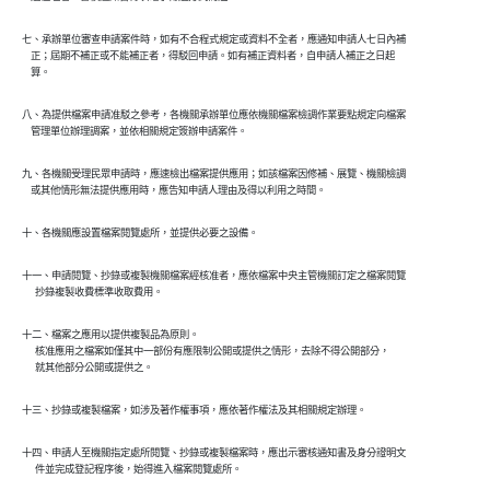
七、承辦單位審查申請案件時，如有不合程式規定或資料不全者，應通知申請人七日內補

    正；屆期不補正或不能補正者，得駁回申請。如有補正資料者，自申請人補正之日起

    算。
八、為提供檔案申請准駁之參考，各機關承辦單位應依機關檔案檢調作業要點規定向檔案

    管理單位辦理調案，並依相關規定簽辦申請案件。
九、各機關受理民眾申請時，應速檢出檔案提供應用；如該檔案因修補、展覽、機關檢調

    或其他情形無法提供應用時，應告知申請人理由及得以利用之時間。
十、各機關應設置檔案閱覽處所，並提供必要之設備。
十一、申請閱覽、抄錄或複製機關檔案經核准者，應依檔案中央主管機關訂定之檔案閱覽

      抄錄複製收費標準收取費用。
十二、檔案之應用以提供複製品為原則。

      核准應用之檔案如僅其中一部份有應限制公開或提供之情形，去除不得公開部分，

      就其他部分公開或提供之。
十三、抄錄或複製檔案，如涉及著作權事項，應依著作權法及其相關規定辦理。
十四、申請人至機關指定處所閱覽、抄錄或複製檔案時，應出示審核通知書及身分證明文

      件並完成登記程序後，始得進入檔案閱覽處所。