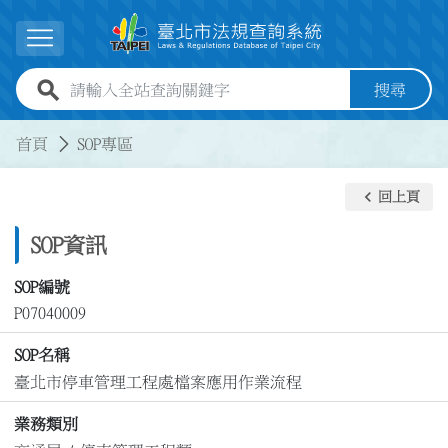
跳到主要內容
展開選單
全站查詢關鍵字欄位
搜尋
:::
:::
首頁
SOP專區
keyboard_arrow_left
回上頁
SOP資訊
SOP編號
P07040009
SOP名稱
臺北市停車管理工程處檔案應用作業流程
業務類別