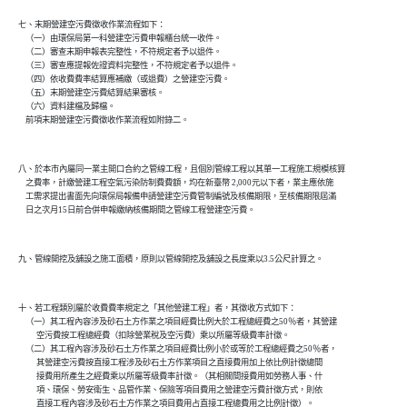
七、末期營建空污費徵收作業流程如下：

    （一）由環保局第一科營建空污費申報櫃台統一收件。

    （二）審查末期申報表完整性，不符規定者予以退件。

    （三）審查應提報佐證資料完整性，不符規定者予以退件。

    （四）依收費費率結算應補繳（或退費）之營建空污費。

    （五）末期營建空污費結算結果審核。

    （六）資料建檔及歸檔。

    前項末期營建空污費徵收作業流程如附錄二。

八、於本市內屬同一業主開口合約之管線工程，且個別管線工程以其單一工程施工規模核算

    之費率，計繳營建工程空氣污染防制費費額，均在新臺幣 2,000元以下者，業主應依施

    工需求提出書面先向環保局報備申請營建空污費管制編號及核備期限，至核備期限屆滿

    日之次月15日前合併申報繳納核備期間之管線工程營建空污費。

九、管線開挖及舖設之施工面積，原則以管線開挖及舖設之長度乘以3.5公尺計算之。

十、若工程類別屬於收費費率規定之「其他營建工程」者，其徵收方式如下：

    （一）其工程內容涉及砂石土方作業之項目經費比例大於工程總經費之50％者，其營建

          空污費按工程總經費（扣除營業稅及空污費）乘以所屬等級費率計徵。

    （二）其工程內容涉及砂石土方作業之項目經費比例小於或等於工程總經費之50％者，

          其營建空污費按直接工程涉及砂石土方作業項目之直接費用加上依比例計徵總間

          接費用所產生之經費乘以所屬等級費率計徵。（其相關間接費用如勞務人事、什

          項、環保、勞安衛生、品管作業、保險等項目費用之營建空污費計徵方式，則依

          直接工程內容涉及砂石土方作業之項目費用占直接工程總費用之比例計徵）。
