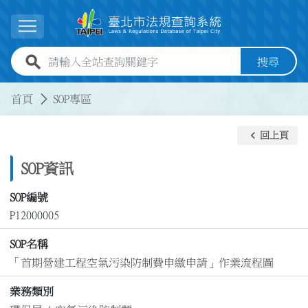
跳到主要內容
展開選單
全站查詢關鍵字欄位
搜尋
:::
:::
首頁
SOP專區
keyboard_arrow_left
回上頁
SOP資訊
SOP編號
P12000005
SOP名稱
「首期營建工程空氣污染防制費申繳申請」作業流程圖
業務類別