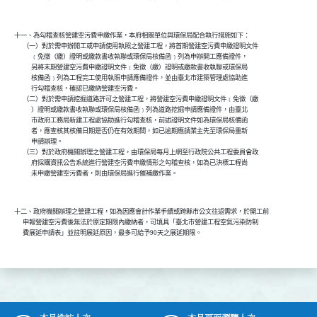
十一、為勾稽查核營建空污費申繳作業，本府相關單位與環保局配合執行措施如下：

      （一）對於需申辦開工或申請使用執照之營建工程，將首期營建空污費申繳證明文件

            ﹝免徵（繳）證明或繳款書收執聯或環保局核備函﹞列為申辦開工應備證件，

            另將末期營建空污費申繳證明文件﹝免徵（繳）證明或繳款書收執聯或環保局

            核備函﹞列為工程完工使用執照申請應備證件，並由臺北市建築管理處協助進

            行勾稽查核，確認已繳納營建空污費。

      （二）對於需申請挖掘道路許可之營建工程，將營建空污費申繳證明文件﹝免徵（繳

            ）證明或繳款書收執聯或環保局核備函﹞列為道路挖掘申請應備證件，由臺北

            市政府工務局新建工程處協助進行勾稽查核，前述證明文件如為環保局核備函

            者，應查核其核備日期是否仍在有效期間，如已逾期應請業主先至環保局重新

            申請辦理。

      （三）對於政府機關辦理之營建工程，由環保局每月上網至行政院公共工程委員會政

            府採購資訊公告系統進行營建空污費申繳情形之勾稽查核，如為已決標工程尚

            未申繳營建空污費者，則由環保局進行催補繳作業。

十二、政府機關辦理之營建工程，如為因應會計作業手續或跨縣市公文往返需求，於開工前

      申報營建空污費後無法於原定期限內繳納者，可填具「臺北市營建工程空氣污染防制

      費展延申請表」並註明展延原因，最多可給予90天之展延期限。
