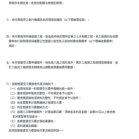
    業程序未規定者，依其他相關法規規定辦理。

三、本作業程序之執行機關為本府環境保護局（以下簡稱環保局）。

四、本作業程序所稱營建工程，係指政府與民間所從事之土木相關工程，其工程類別及收費

    費率依行政院環境保護署公告營建工程空氣污染防制費收費費率（以下簡稱收費費率）

    規定。

五、本市營建空污費申繳案件，除有第八點之情形者外，應於工程開工前辦理首期徵收，並

    於工程完工後辦理末期徵收以調整其應繳納費用數額。

六、首期營建空污費徵收作業流程如下：

    （一）由環保局第一科營建空污費申報櫃台統一收件。

    （二）審查首期申報表完整性，不符規定者予以退件。

    （三）審查應提報佐證資料完整性，不符規定者予以退件。

    （四）依收費費率計算應繳納之營建空污費。

    （五）判定營建空污費繳納方式。

    （六）逾開工日期申繳案件，計算逾期日數、滯納金及利息金額，逾期30日以上者依規

          定另案掣單告發處分。

    （七）首期營建空污費計算結果審核。

    （八）資料建檔及歸檔。

    前項首期營建空污費徵收作業流程如附錄一。
