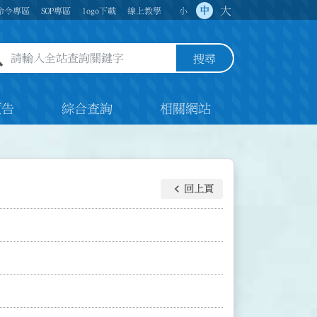
大
中
命令專區
SOP專區
logo下載
線上教學
小
全站查詢關鍵字欄位
搜尋
預告
綜合查詢
相關網站
keyboard_arrow_left
回上頁