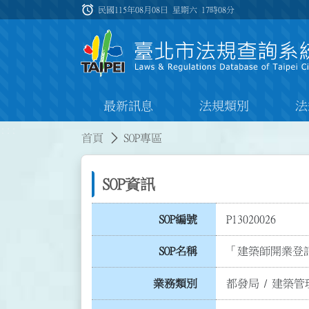
跳到主要內容
alarm
:::
民國115年08月08日 星期六
17時08分
最新訊息
法規類別
法
:::
:::
首頁
SOP專區
SOP資訊
SOP編號
P13020026
SOP名稱
「建築師開業登
業務類別
都發局
/
建築管