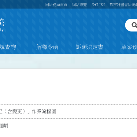
回法務局首頁
網站導覽
ENGLISH
都市計畫書法規
規查詢
解釋令函
訴願決定書
草案
記（含變更）」作業流程圖
理類