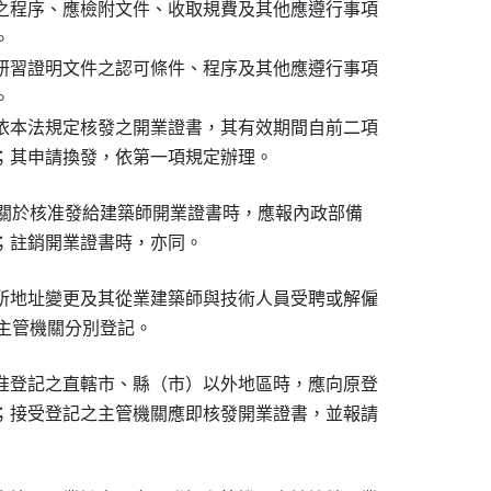
之程序、應檢附文件、收取規費及其他應遵行事項



研習證明文件之認可條件、程序及其他應遵行事項



依本法規定核發之開業證書，其有效期間自前二項

；其申請換發，依第一項規定辦理。
管機關於核准發給建築師開業證書時，應報內政部備

；註銷開業證書時，亦同。
所地址變更及其從業建築師與技術人員受聘或解僱

 主管機關分別登記。
准登記之直轄市、縣（市）以外地區時，應向原登

；接受登記之主管機關應即核發開業證書，並報請
