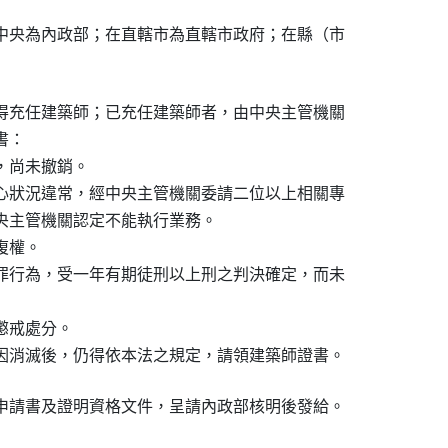
中央為內政部；在直轄市為直轄市政府；在縣（市

得充任建築師；已充任建築師者，由中央主管機關

：

尚未撤銷。

心狀況違常，經中央主管機關委請二位以上相關專

中央主管機關認定不能執行業務。

權。

罪行為，受一年有期徒刑以上刑之判決確定，而未

戒處分。

因消滅後，仍得依本法之規定，請領建築師證書。
申請書及證明資格文件，呈請內政部核明後發給。