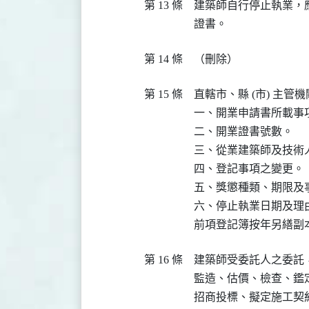
第 13 條
建築師自行停止執業，
證書。
第 14 條
（刪除）
第 15 條
直轄市、縣 (市) 主
一、開業申請書所載事項
二、開業證書號數。

三、從業建築師及技術
四、登記事項之變更。

五、獎懲種類、期限及事
六、停止執業日期及理由
前項登記簿按年另繕副
第 16 條
建築師受委託人之委託
監造、估價、檢查、鑑
招商投標、擬定施工契