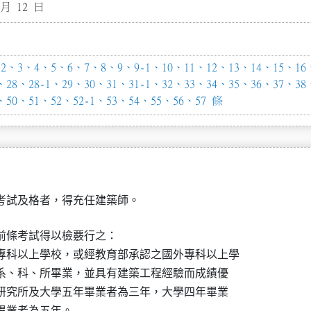
 月 12 日
、3、4、5、6、7、8、9、9-1、10、11、12、13、14、15、16、
、28、28-1、29、30、31、31-1、32、33、34、35、36、37、38
、50、51、52、52-1、53、54、55、56、57 條
考試及格者，得充任建築師。
前條考試得以檢覈行之：

專科以上學校，或經教育部承認之國外專科以上學

程學系、科、所畢業，並具有建築工程經驗而成績優

資，研究所及大學五年畢業者為三年，大學四年畢業

校畢業者為五年。
