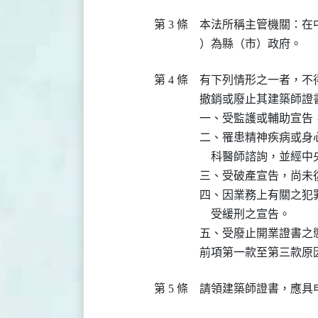
第 3 條
本法所稱主管機關：在
）為縣（市）政府。
第 4 條
有下列情形之一者，不
撤銷或廢止其建築師證書
一、受監護或輔助宣告，
二、罹患精神疾病或身
    科醫師諮詢，並經
三、受破產宣告，尚未復
四、因業務上有關之犯
    受緩刑之宣告。

五、受廢止開業證書之懲
前項第一款至第三款原
第 5 條
請領建築師證書，應具