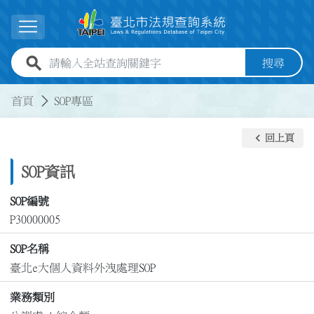
跳到主要內容
展開選單
全站查詢關鍵字欄位
搜尋
:::
:::
首頁
SOP專區
keyboard_arrow_left
回上頁
SOP資訊
SOP編號
P30000005
SOP名稱
臺北e大個人資料外洩處理SOP
業務類別