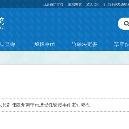
回法務局首頁
網站導覽
ENGLISH
都市計畫書法規
規查詢
解釋令函
訴願決定書
草案
人員訓練處參訓學員遭受性騷擾事件處理流程