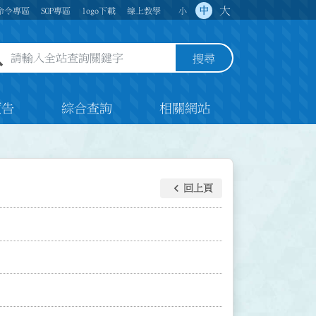
大
中
命令專區
SOP專區
logo下載
線上教學
小
全站查詢關鍵字欄位
搜尋
預告
綜合查詢
相關網站
keyboard_arrow_left
回上頁