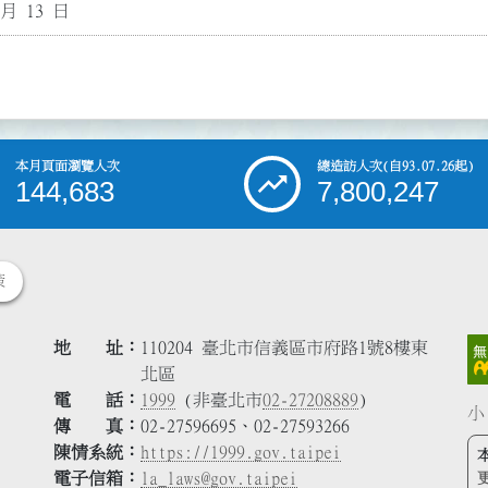
 月 13 日
本月頁面瀏覽人次
總造訪人次
(自93.07.26起)
144,683
7,800,247
策
地 址
110204 臺北市信義區市府路1號8樓東
北區
電 話
1999
(非臺北市
02-27208889
)
小
傳 真
02-27596695、02-27593266
陳情系統
https://1999.gov.taipei
電子信箱
la_laws@gov.taipei