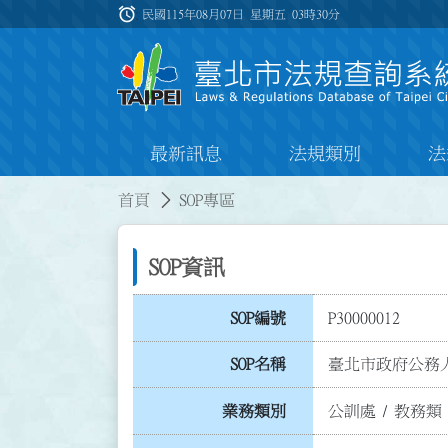
跳到主要內容
alarm
:::
民國115年08月07日 星期五
03時30分
最新訊息
法規類別
法
:::
:::
首頁
SOP專區
SOP資訊
SOP編號
P30000012
SOP名稱
臺北市政府公務
業務類別
公訓處
/
教務類