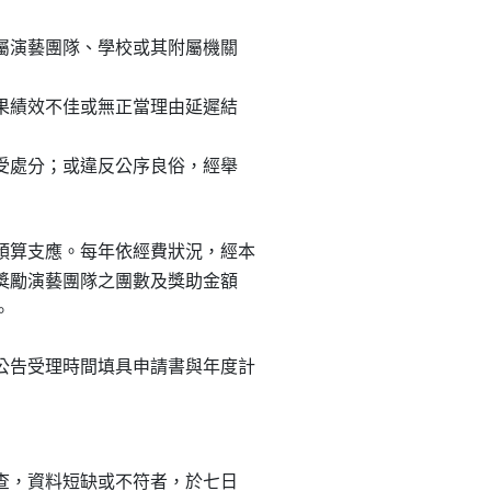
所屬演藝團隊、學校或其附屬機關

結果績效不佳或無正當理由延遲結

而受處分；或違反公序良俗，經舉

預算支應。每年依經費狀況，經本

受獎勵演藝團隊之團數及獎助金額

。
公告受理時間填具申請書與年度計

審查，資料短缺或不符者，於七日
