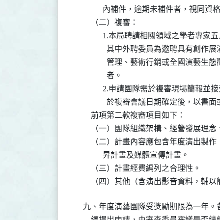
          內補件，逾期未補件者，視同資
    （二）複審：

          1.本局聘請相關領域之學者
            其中外聘委員為邀聘具有
            管理、藝術行銷或全國演
            者。

          2.申請團隊需於複審現場簡
            於複審會議日期確定後，
    前項第二款複審項目如下：

    （一）團隊組織架構、經營發展理
    （二）計畫內容應包含年度演出製
          昇計畫及媒體宣傳計畫。

    （三）計畫經費編列之合理性。

    （四）其他（含演出影音資料，輔
九、年度演藝團隊受獎勵期限為一年。
    續提出申請，由審查委員審議是否