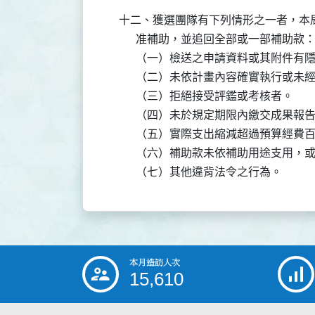
十二、獲選團隊有下列情形之一者，本
      准補助，並追回全部或一部補助款：
      （一）檢送之申請資料或其附件
      （二）未依計畫內容確實執行或
      （三）拒絕接受評鑑或考核者。

      （四）未於規定期限內繳交成果報
      （五）實際支出縮減超過預算經費
      （六）補助款未依補助用途支用
      （七）其他違背法令之行為。
本月造訪人次
:::
15,610