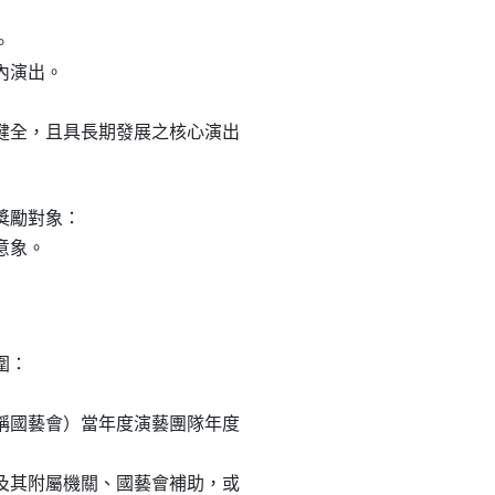


內演出。

度健全，且具長期發展之核心演出

勵對象：

意象。

：

下稱國藝會）當年度演藝團隊年度

部及其附屬機關、國藝會補助，或
