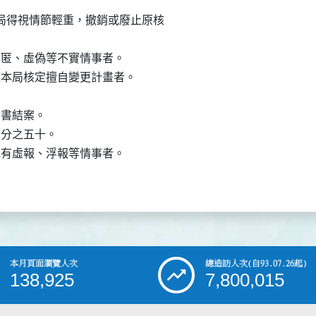
局得視情節輕重，撤銷或廢止原核



有隱匿、虛偽等不實情事者。

未經本局核定擅自變更計畫者。

告書結案。

百分之五十。

，或有虛報、浮報等情事者。

本月頁面瀏覽人次
總造訪人次
(自93.07.26起)
138,925
7,800,015