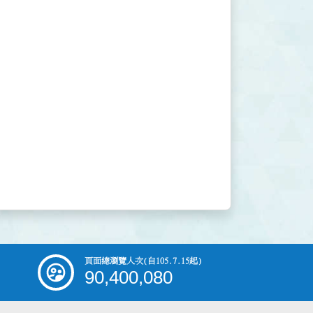
頁面總瀏覽人次
(自105.7.15起)
90,400,080