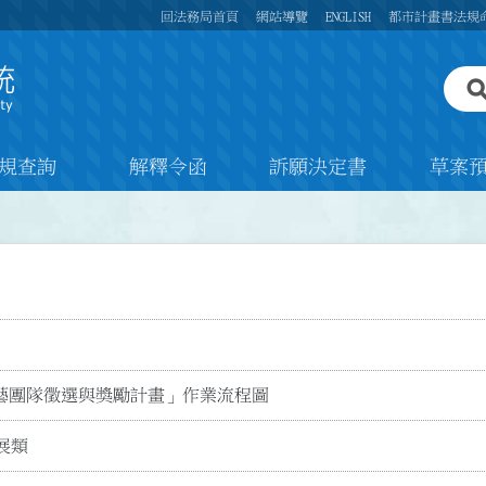
回法務局首頁
網站導覽
ENGLISH
都市計畫書法規
規查詢
解釋令函
訴願決定書
草案
藝團隊徵選與獎勵計畫」作業流程圖
展類