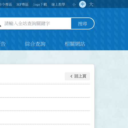
大
中
命令專區
SOP專區
logo下載
線上教學
小
全站查詢關鍵字欄位
搜尋
預告
綜合查詢
相關網站
keyboard_arrow_left
回上頁