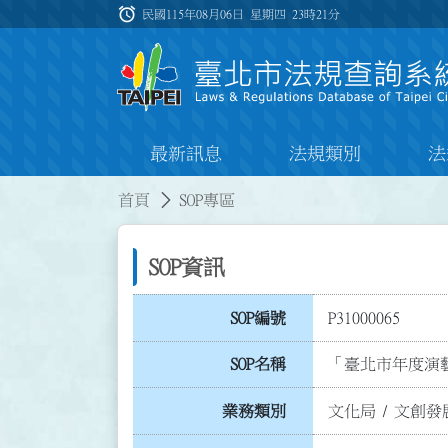
跳到主要內容
alarm
:::
民國115年08月06日 星期四
23時21分
最新訊息
法規類別
法
:::
:::
首頁
SOP專區
SOP資訊
SOP編號
P31000065
SOP名稱
「臺北市年度演
業務類別
文化局
/
文創發