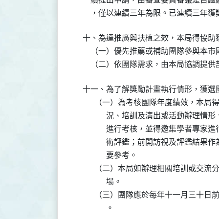
    ，僅以連續三年為限。已連續三年
十、為達推廣與扶植之效，本局得協助獲
    （一）優先推薦或補助團隊參與本
    （二）依團隊需求，由本局協調提
十一、為了解獎勵計畫執行情形，獲選團
      （一）為考核團隊年度績效，本
            況、培訓及演出或活動辦
            進行考核，並得邀集學者
            術評鑑；前開訪視及評鑑
            要參考。

      （二）本局如辦理相關培訓或交
            場。

      （三）團隊應於每年十一月三十
            。