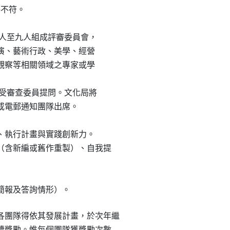
格不符。

專家五人至九人組成評審委員會，

創作展演、藝術行政、美學、經營

藝生態觀察等相關領域之專家或學

報並接受審查委員提問。文化局將

以書面或電郵通知團隊出席。

念、執行計畫與實踐創新力。

作（含新編或舊作重製）、自我提

以簡報及答詢情形）。
各團隊得依其發展計畫，於次年繼

繼續獎勵。惟每個團隊獲獎勵次數
