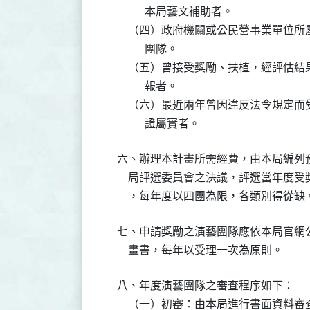
          本局藝文補助者。

    （四）政府機關或公民營事業單位
          團隊。

    （五）曾接受獎勵、扶植，經評估
          報者。

    （六）最近兩年曾因違反法令規定
          證屬實者。
六、辦理本計畫所需經費，由本局編列
    局評選委員會之決議，評選當年度
    ，每年度以四團為限，各類別得從缺
七、申請獎勵之演藝團隊應依本局官網
    畫書，每年以受理一次為原則。
八、年度演藝團隊之審查程序如下：

    （一）初審：由本局進行書面資料