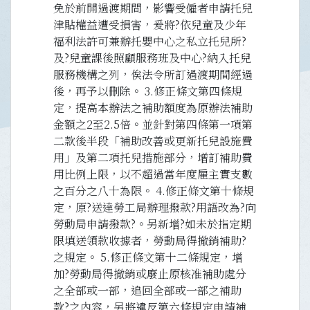
免於前開過渡期間，影響受僱者申請托兒
津貼權益遭受損害，爰將?依兒童及少年
福利法許可兼辦托嬰中心之私立托兒所?
及?兒童課後照顧服務班及中心?納入托兒
服務機構之列，俟法令所訂過渡期間經過
後，再予以刪除。 3.修正條文第四條規
定，提高本辦法之補助額度為原辦法補助
金額之2至2.5倍。並針對第四條第一項第
二款後半段「補助改善或更新托兒設施費
用」及第二項托兒措施部分，增訂補助費
用比例上限，以不超過當年度雇主實支數
之百分之八十為限。 4.修正條文第十條規
定，原?送達勞工局辦理撥款?用語改為?向
勞動局申請撥款?。另新增?如未於指定期
限填送領款收據者，勞動局得撤銷補助?
之規定。 5.修正條文第十二條規定，增
加?勞動局得撤銷或廢止原核准補助處分
之全部或一部，追回全部或一部之補助
款?之內容，另將違反第六條規定申請補