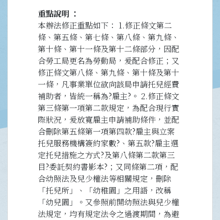
重點說明
本辦法修正重點如下： 1.修正條文第二
條、第五條、第七條、第八條、第九條、
第十條、第十一條及第十二條部分，因配
合勞工局更名為勞動局，爰配合修正；又
修正條文第八條、第九條、第十條及第十
一條，凡事業單位欲向該局申請托兒經費
補助者，皆統一稱為?雇主?。 2.修正條文
第三條第一項第二款規定，為配合現行實
際狀況，爰放寬雇主申請補助條件，並配
合刪除第五條第一項第四款?雇主與立案
托兒服務機構簽約家數?、第五款?雇主選
定托兒措施之方式?及第八條第二款第三
目?委託契約書影本?；又同條第二項，配
合幼照法及兒少權法等相關規定，刪除
「托兒所」、「幼稚園」之用語，改稱
「幼兒園」。又參照前開幼照法與兒少權
法規定，均有規定法令之過渡期間，為避