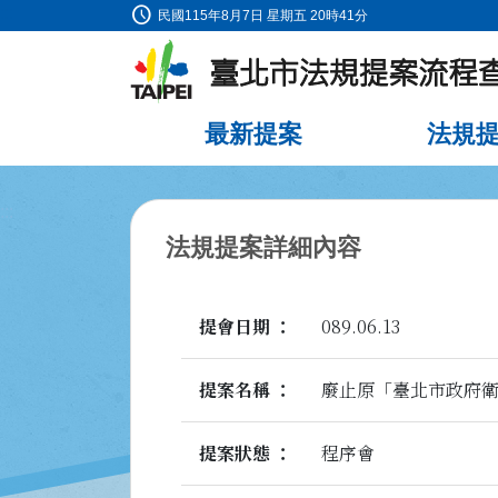
schedule
:::
民國115年8月7日 星期五 20時41分
跳到主要內容
最新提案
法規
:::
法規提案詳細內容
提會日期
089.06.13
提案名稱
廢止原「臺北市政府
提案狀態
程序會