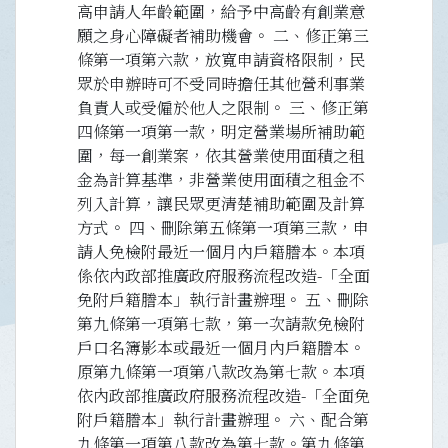
高申請人年齡範圍，給予中高齡有創業意
願之身心障礙者補助機會。 二、修正第三
條第一項第六款，放寬申請資格限制，民
眾於申辦時可不受同時擔任其他營利事業
負責人或受僱於他人之限制。 三、修正第
四條第一項第一款，明定營業場所補助範
圍，每一創業案，依其營業使用面積之租
金為計算基準，非營業使用面積之租金不
列入計算，讓民眾更清楚補助範圍及計算
方式。 四、刪除第五條第一項第三款，申
請人免檢附最近一個月內戶籍謄本。本項
係依內政部推廣政府服務流程改造-「全面
免附戶籍謄本」執行計畫辦理。 五、刪除
第九條第一項第七款，第一次請款免檢附
戶口名簿影本或最近一個月內戶籍謄本。
原第九條第一項第八款改為第七款。本項
依內政部推廣政府服務流程改造-「全面免
附戶籍謄本」執行計畫辦理。 六、配合第
九條第一項第八款改為第七款。第九條第