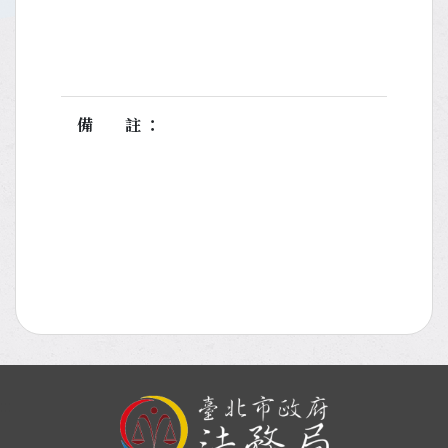
備註
:::