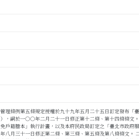
場管理條例第五條規定授權於九十九年五月二十五日訂定發布「
法），嗣於一○○年二月二十一日修正第十二條、第十四條條文
面免戶籍謄本」執行計畫，以及本府民政局訂定之「臺北市政府
年八月三十一日修正第二條、第三條、第五條及第八條條文。 