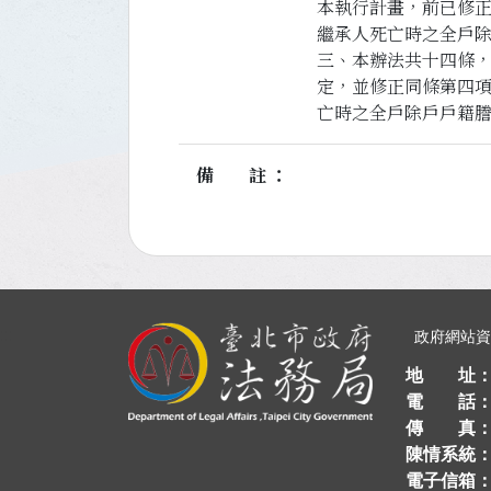
本執行計畫，前已修
繼承人死亡時之全戶
三、本辦法共十四條
定，並修正同條第四
亡時之全戶除戶戶籍
備註
:::
政府網站
地 址
電 話
傳 真
陳情系統
電子信箱