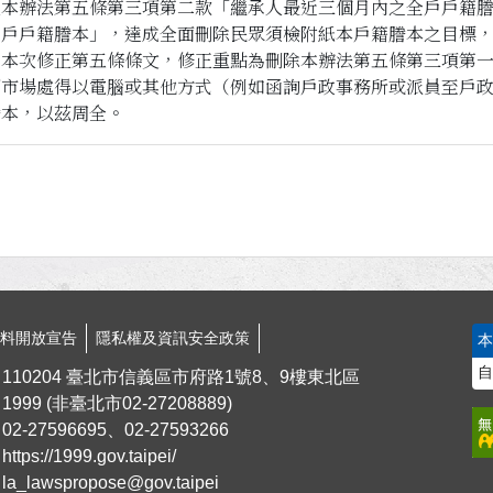
正本辦法第五條第三項第二款「繼承人最近三個月內之全戶戶籍
除戶戶籍謄本」，達成全面刪除民眾須檢附紙本戶籍謄本之目標
，本次修正第五條條文，修正重點為刪除本辦法第五條第三項第
項市場處得以電腦或其他方式（例如函詢戶政事務所或派員至戶
謄本，以茲周全。
資料開放宣告
隱私權及資訊安全政策
自
110204 臺北市信義區市府路1號8、9樓東北區
1999
(非臺北市
02-27208889
)
02-27596695、02-27593266
https://1999.gov.taipei/
la_lawspropose@gov.taipei