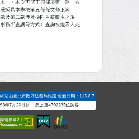
謄本」，本次再修正同條項第一款「被
，爰擬具本辦法第五條條文修正案。
一款及第二款涉及檢附戶籍謄本之規
政事務所查調等方式）查詢被繼承人死
本網站由臺北市政府法務局維護
更新日期：115.8.7
93年7月26日起，
您是第
4702235
位訪客