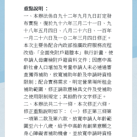
重點說明
一、本辦法係自九十二年九月九日訂定發
布實施，復於九十六年三月二十一日、九
十八年五月四日、八月二十六日、一百年
一月二十六日及一０二年三月四日修正。
本次主要係配合內政部推廣政府服務流程
改造-「全面免附戶籍謄本」執行計畫，使
申請人毋庸檢附戶籍資料文件；因應中高
齡社會人口增加及考量申請人未必通過審
查獲得補助，放寬補助年齡及申請時資格
限制；配合實務需求，明定營業場所租金
補助範圍，修正請款應檢具文件及受補助
之使用限制規定；其餘酌作文字修正。
二、本辦法共二十一條，本次修正六條，
修正重點說明如下：（一）修正第三條第
一項第二款及第六款，放寬申請人年齡範
圍至六十八歲，給予中高齡有創業意願之
身心障礙者補助機會，並放寬申請時資格