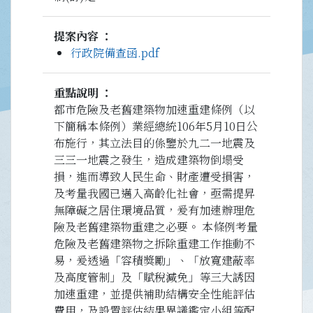
提案內容
行政院備查函.pdf
重點說明
都市危險及老舊建築物加速重建條例（以
下簡稱本條例）業經總統106年5月10日公
布施行，其立法目的係鑒於九二一地震及
三三一地震之發生，造成建築物倒塌受
損，進而導致人民生命、財產遭受損害，
及考量我國已邁入高齡化社會，亟需提昇
無障礙之居住環境品質，爰有加速辦理危
險及老舊建築物重建之必要。 本條例考量
危險及老舊建築物之拆除重建工作推動不
易，爰透過「容積獎勵」、「放寬建蔽率
及高度管制」及「賦稅減免」等三大誘因
加速重建，並提供補助結構安全性能評估
費用，及設置評估結果異議鑑定小組等配