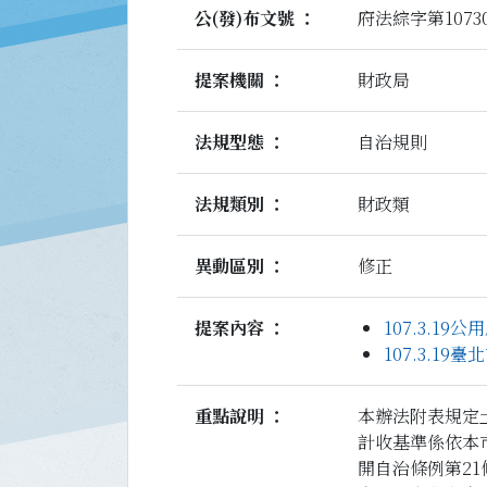
公(發)布文號
府法綜字第10730
提案機關
財政局
法規型態
自治規則
法規類別
財政類
異動區別
修正
提案內容
107.3.1
107.3.1
重點說明
本辦法附表規定
計收基準係依本
開自治條例第2