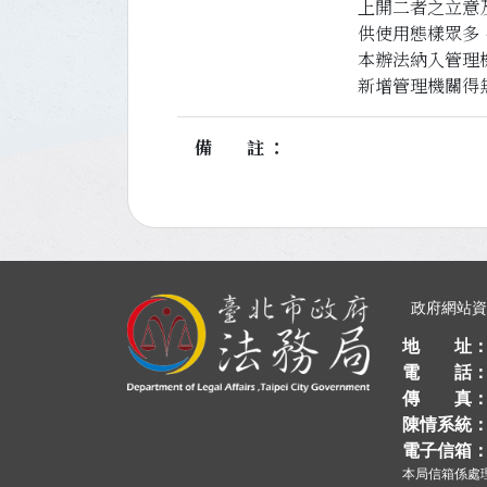
上開二者之立意
供使用態樣眾多
本辦法納入管理
新增管理機關得
備註
:::
政府網站
地 址
電 話
傳 真
陳情系統
電子信箱
本局信箱係處