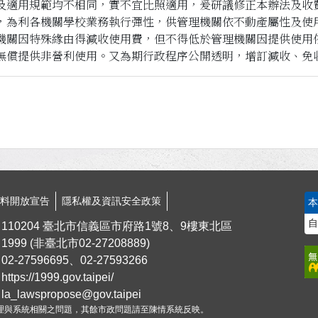
及適用規範均不相同，實不宜比照適用，爰研議修正本辦法及收
，為利各機關學校業務執行彈性，供管理機關依不動產屬性及使
機關因特殊緣由得減收使用費，但不得低於管理機關因提供使用
無償提供非營利使用。又為期行政程序公開透明，增訂減收、免
資料開放宣告
隱私權及資訊安全政策
自
110204 臺北市信義區市府路1號8、9樓東北區
1999
(非臺北市
02-27208889
)
02-27596695、02-27593266
https://1999.gov.taipei/
la_lawspropose@gov.taipei
理與系統相關之問題，其餘市政問題請至陳情系統反映。