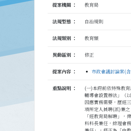
提案機關
教育局
法規型態
自治規則
法規類別
教育類
異動區別
修正
提案內容
市政會議討論案(含
重點說明
(一)本府前依特殊教
輔導會設置辦法」（
因應實務需要，歷經三
項所定人員聘(派)兼
「經教育局解聘」，俾
科科長兼任，綜理會
兼任」，修正為「由