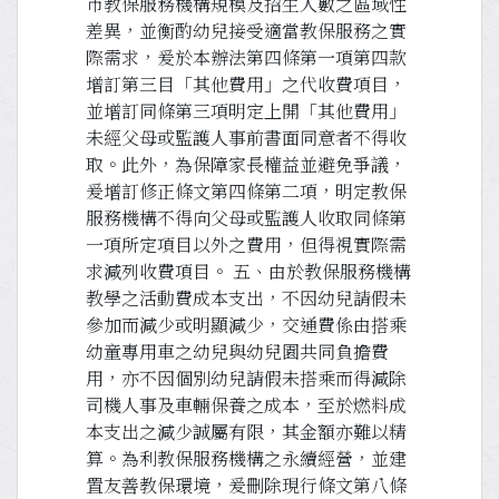
市教保服務機構規模及招生人數之區域性
差異，並衡酌幼兒接受適當教保服務之實
際需求，爰於本辦法第四條第一項第四款
增訂第三目「其他費用」之代收費項目，
並增訂同條第三項明定上開「其他費用」
未經父母或監護人事前書面同意者不得收
取。此外，為保障家長權益並避免爭議，
爰增訂修正條文第四條第二項，明定教保
服務機構不得向父母或監護人收取同條第
一項所定項目以外之費用，但得視實際需
求減列收費項目。 五、由於教保服務機構
教學之活動費成本支出，不因幼兒請假未
參加而減少或明顯減少，交通費係由搭乘
幼童專用車之幼兒與幼兒園共同負擔費
用，亦不因個別幼兒請假未搭乘而得減除
司機人事及車輛保養之成本，至於燃料成
本支出之減少誠屬有限，其金額亦難以精
算。為利教保服務機構之永續經營，並建
置友善教保環境，爰刪除現行條文第八條