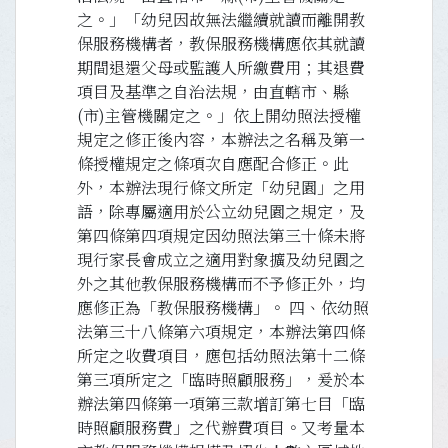
之。」「幼兒因故無法繼續就讀而離開教
保服務機構者，教保服務機構應依其就讀
期間退還父母或監護人所繳費用；其退費
項目及基準之自治法規，由直轄市、縣
(市)主管機關定之。」依上開幼照法授權
規定之修正後內容，本辦法之名稱及第一
條授權規定之條項次自應配合修正。此
外，本辦法現行條文所定「幼兒園」之用
語，除專屬適用於公立幼兒園之規定，及
第四條第四項規定因幼照法第三十條未將
現行家長會成立之適用對象擴及幼兒園之
外之其他教保服務機構而不予修正外，均
應修正為「教保服務機構」。 四、依幼照
法第三十八條第六項規定，本辦法第四條
所定之收費項目，應包括幼照法第十二條
第三項所定之「臨時照顧服務」，爰於本
辦法第四條第一項第三款增訂第七目「臨
時照顧服務費」之代辦費項目。又考量本