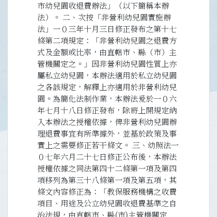
市幼兒園收退費辦法」（以下簡稱本辦
法）。 二、次按「非營利幼兒園實施辦
法」一０三年十月三日修正發布之第十七
條第二項規定：「非營利幼兒園之退費方
式及金額或比率，由直轄市、縣（市）主
管機關定之。」因非營利幼兒園性質上亦
屬私立幼兒園，本辦法適用於私立幼兒園
之各該規定，解釋上亦適用於非營利幼兒
園。為簡化法制作業，本辦法爰於一０六
年七月十八日修正發布，除將上開規定納
入本辦法之授權依據，俾非營利幼兒園辦
理退費事宜有所準據外，並基於政策及事
實上之需要修正若干條文。 三、幼照法一
０七年六月二十七日修正公布後，本辦法
授權依據之同法第四十二條第一項及第四
項移列為第三十八條第一項及第五項，其
條文內容修正為：「教保服務機構之收費
項目、用途及公立幼兒園收退費基準之自
治法規，由直轄市、縣(市)主管機關定