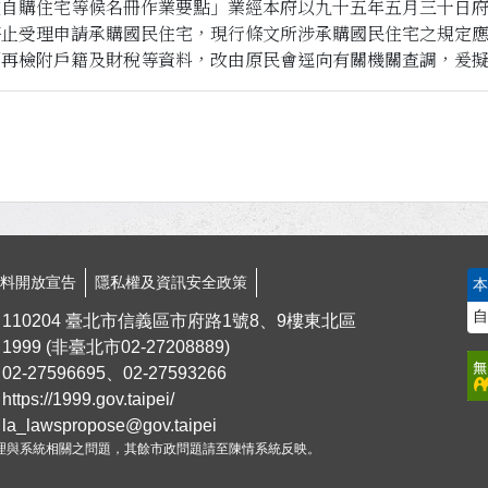
款自購住宅等候名冊作業要點」業經本府以九十五年五月三十日
止受理申請承購國民住宅，現行條文所涉承購國民住宅之規定應
須再檢附戶籍及財稅等資料，改由原民會逕向有關機關查調，爰
資料開放宣告
隱私權及資訊安全政策
自
110204 臺北市信義區市府路1號8、9樓東北區
1999
(非臺北市
02-27208889
)
02-27596695、02-27593266
https://1999.gov.taipei/
la_lawspropose@gov.taipei
理與系統相關之問題，其餘市政問題請至陳情系統反映。