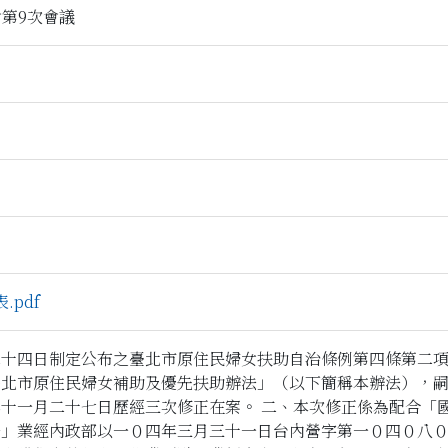
會第9次會議
pdf
二十四日制定公布之臺北市原住民婦女扶助自治條例第四條第二
臺北市原住民婦女補助及優先扶助辦法」（以下簡稱本辦法），
十一月二十七日歷經三次修正在案。 二、本次修正係為配合「
法」業經內政部以一０四年三月三十一日台內營字第一０四０八