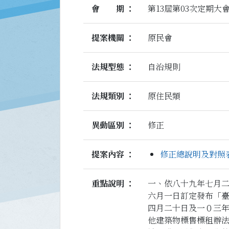
會期
第13屆第03次定期大
提案機關
原民會
法規型態
自治規則
法規類別
原住民類
異動區別
修正
提案內容
修正總說明及對照表.
重點說明
一、依八十九年七月
六月一日訂定發布「
四月二十日及一０三年
他建築物標售標租辦