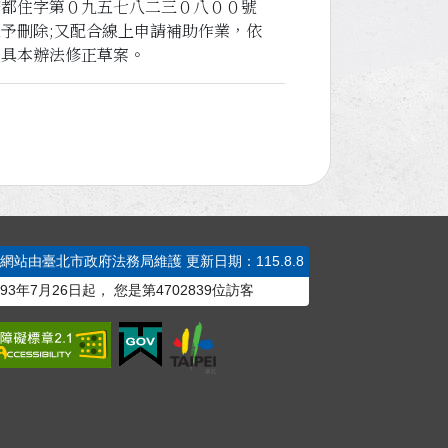
府都住字第０九五七八二三０八００號
予刪除;又配合線上申請補助作業，依
擬具本辦法修正草案。
本網站由臺北市政府法務局維護
更新日期：115.8.8
93年7月26日起，
您是第
4702839
位訪客