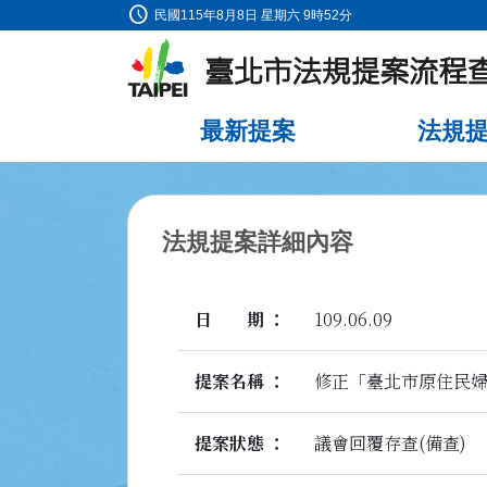
schedule
:::
民國115年8月8日 星期六 9時52分
跳到主要內容
最新提案
法規
:::
法規提案詳細內容
日期
109.06.09
提案名稱
修正「臺北市原住民
提案狀態
議會回覆存查(備查)