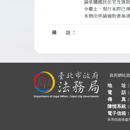
請承購國民住宅及貸
令廢止，現行本府已停
本辦法申請補助者無
備註
:::
政府網站
地 址
電 話
傳 真
陳情系統
電子信箱
本局信箱係處