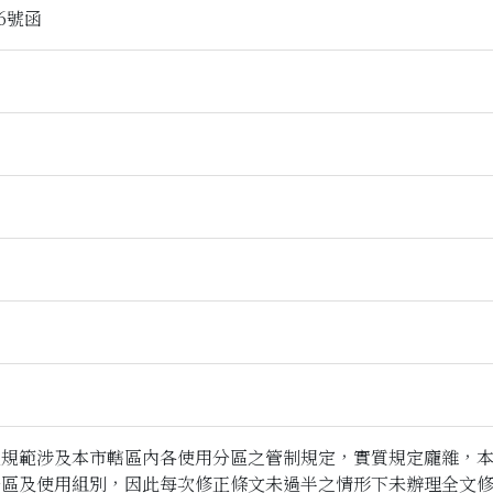
76號函
且規範涉及本市轄區內各使用分區之管制規定，實質規定龐雜，
分區及使用組別，因此每次修正條文未過半之情形下未辦理全文