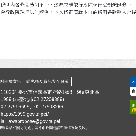
治條例內各條文體例不一，致遲未能依行政院現行法制體例修正
符合行政院現行法制體例，本次修正僅就本自治條例各款款次之
資料開放宣告
隱私權及資訊安全政策
自
110204 臺北市信義區市府路1號8、9樓東北區
1999
(非臺北市
02-27208889
)
02-27596695、02-27593266
https://1999.gov.taipei/
la_lawspropose@gov.taipei
理與系統相關之問題，其餘市政問題請至陳情系統反映。