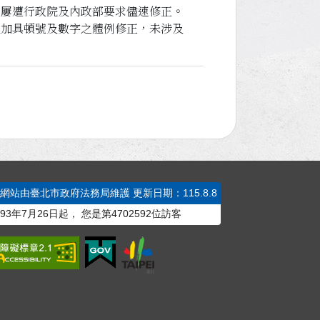
，屢遭行政院及內政部要求儘速修正。
後加具頓號及數字之體例修正，未涉及
本網站由臺北市政府法務局維護
更新日期：115.8.8
93年7月26日起，
您是第
4702592
位訪客