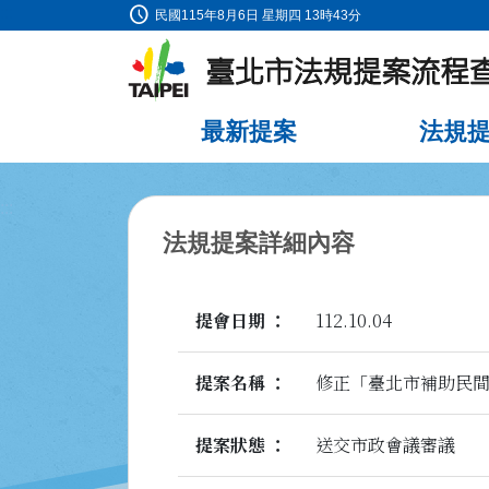
schedule
:::
民國115年8月6日 星期四 13時43分
跳到主要內容
最新提案
法規
:::
法規提案詳細內容
提會日期
112.10.04
提案名稱
修正「臺北市補助民
提案狀態
送交市政會議審議