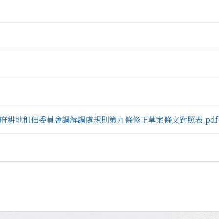
臺北市政府耕地租佃委員會調解調處規則第九條修正草案條文對照表.pdf