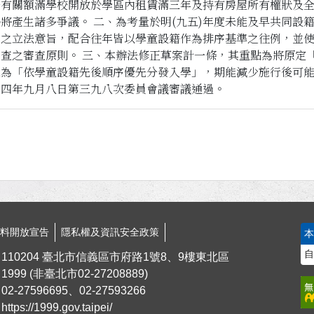
法有關額滿學校開放於學區內租賃滿三年及持有房屋所有權狀及
將產生諸多爭議。 二、為考量於明(九五)年度未能及早共同設
」之立法意旨，配合往年皆以學童設籍作為排序基準之往例，並
查之審查原則。 三、本辦法修正草案計一條，其重點為將原定
正為「依學童設籍先後順序優先分發入學」，期能減少施行後可
十四年九月八日第三九八次委員會議審議通過。
資料開放宣告
隱私權及資訊安全政策
自
110204 臺北市信義區市府路1號8、9樓東北區
1999
(非臺北市
02-27208889
)
02-27596695、02-27593266
https://1999.gov.taipei/