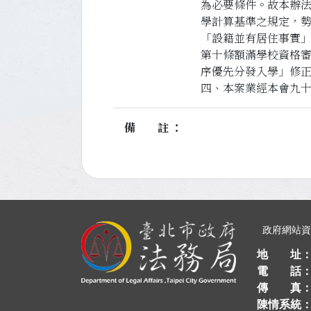
為必要條件。故本辦
學計算基準之規定，勢
「設籍並有居住事實
第十條額滿學校資格審
序優先分發入學」修
四、本案業經本會九
備註
:::
政府網站
地 址
電 話
傳 真
陳情系統