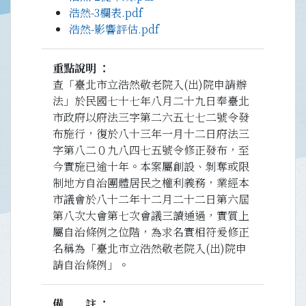
浩然-3欄表.pdf
浩然-影響評估.pdf
重點說明
查「臺北市立浩然敬老院入(出)院申請辦
法」於民國七十七年八月二十九日奉臺北
市政府以府法三字第二六五七七二號令發
布施行，復於八十三年一月十二日府法三
字第八二０九八四七五號令修正發布，至
今實施已逾十年。本案屬創設、剝奪或限
制地方自治團體居民之權利義務，業經本
市議會於八十二年十二月二十二日第六屆
第八次大會第七次會議三讀通過，實質上
屬自治條例之位階，為求名實相符爰修正
名稱為「臺北市立浩然敬老院入(出)院申
請自治條例」。
備註