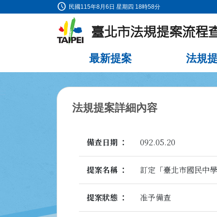
schedule
:::
民國115年8月6日 星期四 18時58分
跳到主要內容
最新提案
法規
:::
法規提案詳細內容
備查日期
092.05.20
提案名稱
訂定「臺北市國民中
提案狀態
准予備查