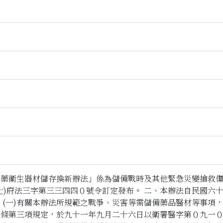
醫藥衛生器材儲存換新辦法」係為儲備戰時及其他緊急災變搶救
七)府法三字第三三四四０號令訂定發布。 二、本辦法自民國六
 (一)有關本辦法所規範之戰爭、災害等需儲備藥品醫材等事項
條第三項規定，於九十一年九月二十六日以衛署醫字第０九一０