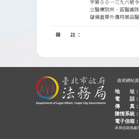
字第００一三九六號令
立醫療院所、區醫護隊
儲備重要外傷用藥品
備註
:::
政府網站
地 址
電 話
傳 真
陳情系統
電子信箱
本局信箱係處