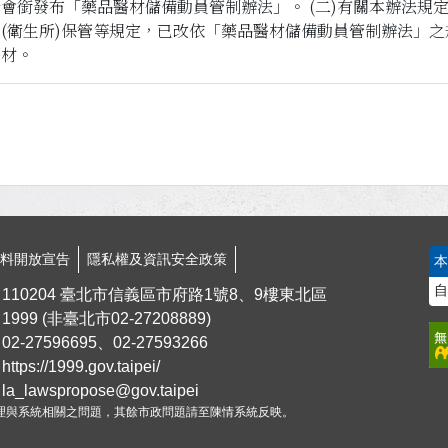
會銜發布「藥品醫材儲備動員管制辦法」。 (二)有關本辦法規
(衛生所)保管等規定，已改依「藥品醫材儲備動員管制辦法」
醫材。
資料開放宣告
隱私權及資訊安全政策
自
110204 臺北市信義區市府路1號8、9樓東北區
1999
(非臺北市
02-27208889
)
02-27596695、02-27593266
https://1999.gov.taipei/
la_lawspropose@gov.taipei
理與系統相關之問題，其餘市政問題請至陳情系統反映。