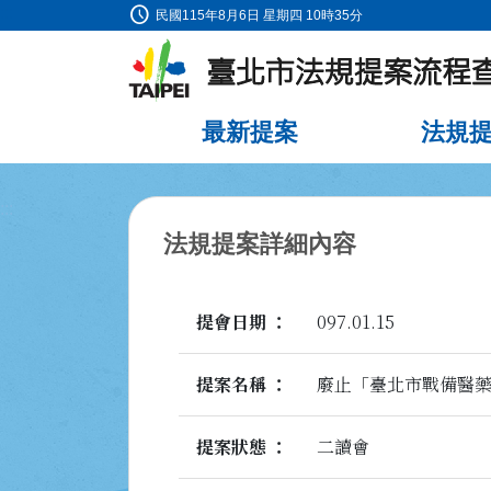
schedule
:::
民國115年8月6日 星期四 10時35分
跳到主要內容
最新提案
法規
:::
法規提案詳細內容
提會日期
097.01.15
提案名稱
廢止「臺北市戰備醫
提案狀態
二讀會