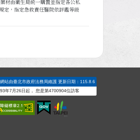
定藥材由衛生局統一購置並指定各公私
之規定，指定急救責任醫院依評鑑等級
本網站由臺北市政府法務局維護
更新日期：115.8.6
93年7月26日起，
您是第
4700904
位訪客