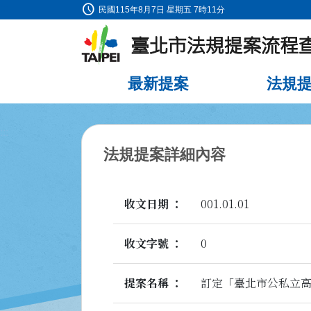
schedule
:::
民國115年8月7日 星期五 7時11分
跳到主要內容
最新提案
法規
:::
法規提案詳細內容
收文日期
001.01.01
收文字號
0
提案名稱
訂定「臺北市公私立