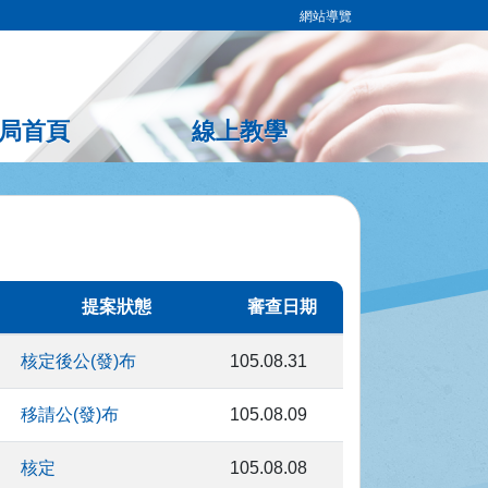
網站導覽
局首頁
線上教學
提案狀態
審查日期
核定後公(發)布
105.08.31
移請公(發)布
105.08.09
核定
105.08.08