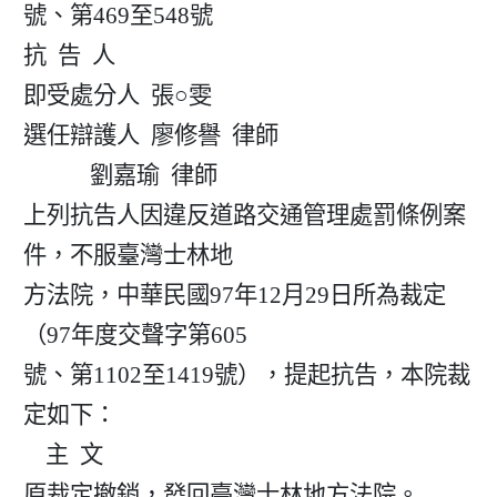
號、第469至548號

抗  告  人

即受處分人  張○雯

選任辯護人  廖修譽  律師

            劉嘉瑜  律師

上列抗告人因違反道路交通管理處罰條例案
件，不服臺灣士林地

方法院，中華民國97年12月29日所為裁定
（97年度交聲字第605

號、第1102至1419號），提起抗告，本院裁
定如下：

    主  文

原裁定撤銷，發回臺灣士林地方法院。
