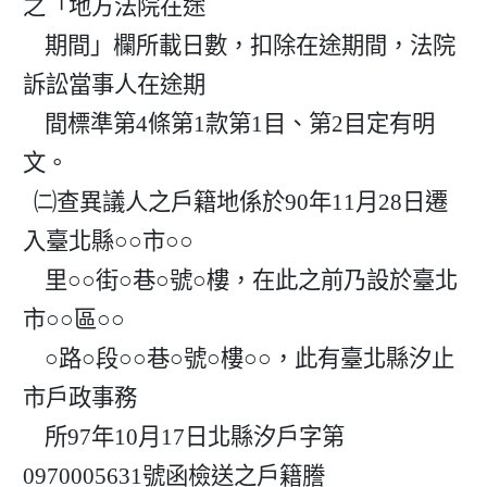
之「地方法院在途

    期間」欄所載日數，扣除在途期間，法院
訴訟當事人在途期

    間標準第4條第1款第1目、第2目定有明
文。

  ㈡查異議人之戶籍地係於90年11月28日遷
入臺北縣○○市○○

    里○○街○巷○號○樓，在此之前乃設於臺北
市○○區○○

    ○路○段○○巷○號○樓○○，此有臺北縣汐止
市戶政事務

    所97年10月17日北縣汐戶字第
0970005631號函檢送之戶籍謄
