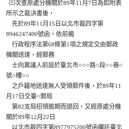
  ㈢次查原處分機關於89年11月7日為如附表
所示之裁決書後，

    先於89年11月15日以北市裁四字第
8946247400號函，依前揭

    行政程序法第68條第1項之規定交由郵政
機關送達，經郵務

    士向異議人前設於臺北市○○○路○段○○巷○
號○樓○○

    之戶籍地送達無人受領郵件後，於89年11
月17日交臺○郵局

    第82支局招領逾期而退回，又經原處分機
關於89年12月22日

    以北市裁四字第8977975200號函囑託臺北