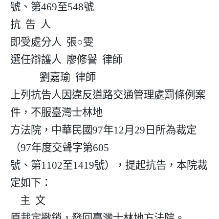
號、第469至548號

抗  告  人

即受處分人  張○雯

選任辯護人  廖修譽  律師

            劉嘉瑜  律師

上列抗告人因違反道路交通管理處罰條例案
件，不服臺灣士林地

方法院，中華民國97年12月29日所為裁定
（97年度交聲字第605

號、第1102至1419號），提起抗告，本院裁
定如下：

    主  文

原裁定撤銷，發回臺灣士林地方法院。
