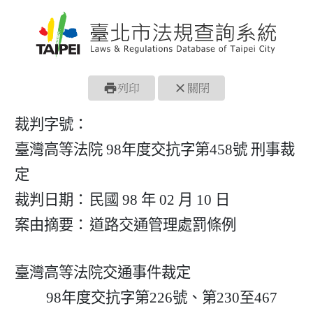
print
close
列印
關閉
裁判字號：
臺灣高等法院 98年度交抗字第458號 刑事裁
定
裁判日期：
民國 98 年 02 月 10 日
案由摘要：
道路交通管理處罰條例
臺灣高等法院交通事件裁定

         98年度交抗字第226號、第230至467