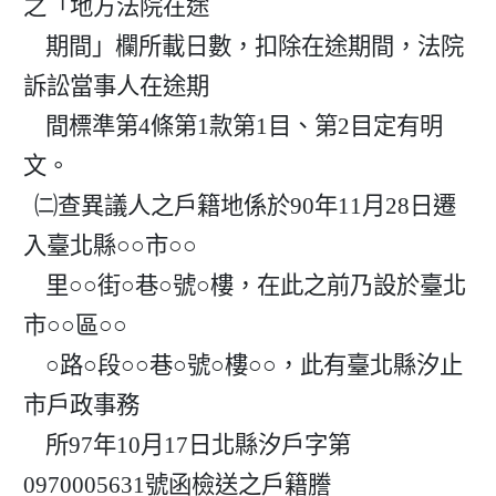
之「地方法院在途

    期間」欄所載日數，扣除在途期間，法院
訴訟當事人在途期

    間標準第4條第1款第1目、第2目定有明
文。

  ㈡查異議人之戶籍地係於90年11月28日遷
入臺北縣○○市○○

    里○○街○巷○號○樓，在此之前乃設於臺北
市○○區○○

    ○路○段○○巷○號○樓○○，此有臺北縣汐止
市戶政事務

    所97年10月17日北縣汐戶字第
0970005631號函檢送之戶籍謄
