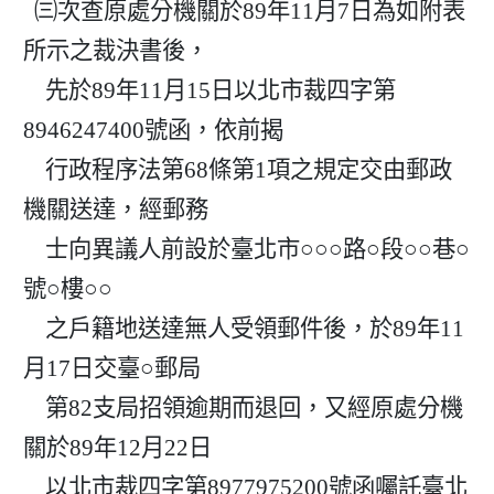
  ㈢次查原處分機關於89年11月7日為如附表
所示之裁決書後，

    先於89年11月15日以北市裁四字第
8946247400號函，依前揭

    行政程序法第68條第1項之規定交由郵政
機關送達，經郵務

    士向異議人前設於臺北市○○○路○段○○巷○
號○樓○○

    之戶籍地送達無人受領郵件後，於89年11
月17日交臺○郵局

    第82支局招領逾期而退回，又經原處分機
關於89年12月22日

    以北市裁四字第8977975200號函囑託臺北